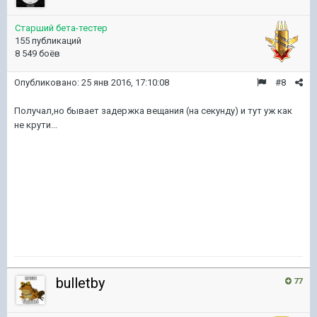
Старший бета-тестер
155 публикаций
8 549 боёв
Опубликовано:
25 янв 2016, 17:10:08
#8
Получал,но бывает задержка вещания (на секунду) и тут уж как
не крути...
bulletby
77