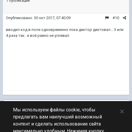
7 публикаций
Опубликовано:
30 окт 2017, 07:40:09
#10
вводил код в поле одновременно пока диктор диктовал... 3 или
4 раза так.. и всё равно не успевал
Подписчики
1
×
Мы используем файлы cookie, чтобы
предлагать вам наилучший возможный
ПЕРЕЙТИ К СПИСКУ ТЕМ
контент и сделать использование сайта
Музыка
максимально удобным. Нажимая кнопку