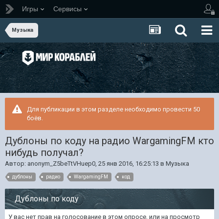
Игры
Сервисы
Музыка
Для публикации в этом разделе необходимо провести 50
боёв.
Дублоны по коду на радио WargamingFM кто
нибудь получал?
Автор:
anonym_Z5beTtVHuep0
,
25 янв 2016, 16:25:13
в
Музыка
дублоны
радио
WargamingFM
код
Дублоны по коду
У вас нет прав на голосование в этом опросе, или на просмотр