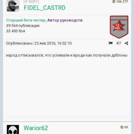
[9-MAY]
106 277
FIDEL_CASTR0
Старший бета-тестер
,
Автор руководств
39 364 публикации
33 493 боя
Опубликовано:
25 янв 2016, 16:52:10
#7
народ отписывался, что успевали и вроде как получали дублоны
Warior62
69