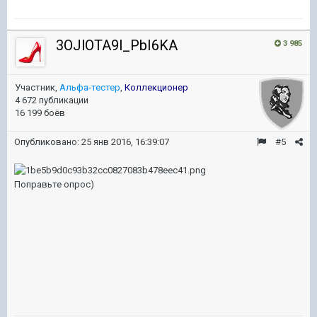
3OJlOTA9l_PbI6KA
3 985
Участник,
Альфа-тестер
,
Коллекционер
4 672 публикации
16 199 боёв
Опубликовано:
25 янв 2016, 16:39:07
#5
Поправьте опрос)