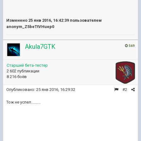
Изменено
25 янв 2016, 16:42:39
пользователем
anonym_Z5beTtVHuep0
Akula7GTK
569
Старший бета-тестер
2 602 публикации
8 216 боёв
Опубликовано:
25 янв 2016, 16:29:32
#2
Тож не успел..........