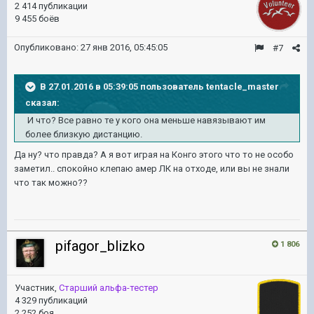
2 414 публикации
9 455 боёв
Опубликовано:
27 янв 2016, 05:45:05
#7
В 27.01.2016 в 05:39:05 пользователь tentacle_master
сказал:
И что? Все равно те у кого она меньше навязывают им
более близкую дистанцию.
Да ну? что правда? А я вот играя на Конго этого что то не особо
заметил.. спокойно клепаю амер ЛК на отходе, или вы не знали
что так можно??
pifagor_blizko
1 806
Участник,
Старший альфа-тестер
4 329 публикаций
2 252 боя