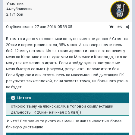
Участник
44 публикации
2 171 бой
Опубликовано:
27 янв 2016, 05:39:05
#6
В том то и дело что союзники по сути ничего не делают! Стоят на
20+км и перестреливаются, 95% мажа. И так вчера почти весь
бой, 12 минут стояли. Из-за таких игроков и такого отношения у
меня на Каролине стата хуже чем на Мексике и Колорадо, тк я не
могу так же активно играть. Если я пойду один в наступление
меня быстро сольют фокусом, результат - плохие итоги боя.
Если буду как и они стоять весь на максимальной дистанции ГК -
результат также плохой, тк ни захвата точек, ни большого урона
не будет.
Цитата
открою тайну на японских ЛК в топовой комплектации
дальность ГК 20км+ начиная с 5 лвл))
И что? Все равно те у кого она меньше навязывают им более
близкую дистанцию.