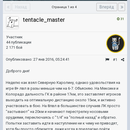
Назад
Вперёд
Страница 1 из 4
tentacle_master
31
Участник
44 публикации
2 171 бой
Опубликовано:
27 янв 2016, 05:24:41
#1
Доброго дня!
Неделю как взял Северную Каролину, однако удовольствия на
игре 8+ лвл в разы меньше чем на 6-7. Объясняю. На Мексике и
Колорадо дальность ГК в районе 17км, это заставляет игроков
выходить на оптимальную дистанцию около 15км, и активно
участвовать в бою. На 8лвл в большинстве случаев ЛК просто
"застывают" на 20км и начинают перестрелку носовыми
орудиями, переключаясь с "1/4" на "полный назад" и обратно.
Попытки заставить идти в наступление ни к чему не приводят,
хотя бы просто сблизится, даже когда я предлагаю пойти