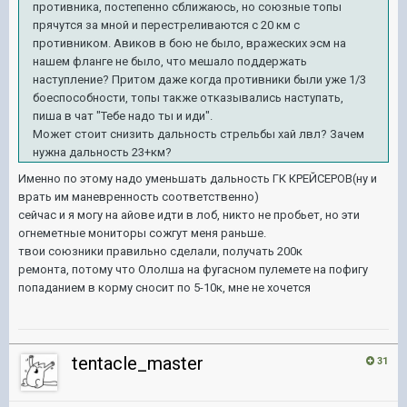
противника, постепенно сближаюсь, но союзные топы
прячутся за мной и перестреливаются с 20 км с
противником. Авиков в бою не было, вражеских эсм на
нашем фланге не было, что мешало поддержать
наступление? Притом даже когда противники были уже 1/3
боеспособности, топы также отказывались наступать,
пиша в чат "Тебе надо ты и иди".
Может стоит снизить дальность стрельбы хай лвл? Зачем
нужна дальность 23+км?
Именно по этому надо уменьшать дальность ГК КРЕЙСЕРОВ(ну и
врать им маневренность соответственно)
сейчас и я могу на айове идти в лоб, никто не пробьет, но эти
огнеметные мониторы сожгут меня раньше.
твои союзники правильно сделали, получать 200к
ремонта, потому что Ололша на фугасном пулемете на пофигу
попаданием в корму сносит по 5-10к, мне не хочется
tentacle_master
31