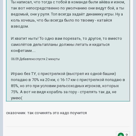
Ты написал, что тогда с тобой в команде были айёва и изюм,
так вот непосредственно по умолчанию они ведут бой, а ты
ведомый, они у руля. Топ всегда задаёт динамику игры. Ну а
коль хочешь, что бы всегда было по твоему - катайся
взводом.
И хватит ныть! То одно вам порезать, то другое, то вместо
самолётов дельтапланы должны летать и кидаться
конфетами....
06:09 Добавлено спустя 2 минуты
Играю без ТУ, с пристрелкой (выстрел из одной башни)
попадаю в 70% на 20 км, с 16-17 км с пристрелкой попадаю в
85%, но это при условии рельсоходных игроков, которых
75%. А вот не видя корабль за гору - стрелять так да, не
умею(
сказочник так сочинять это надо поучится
2