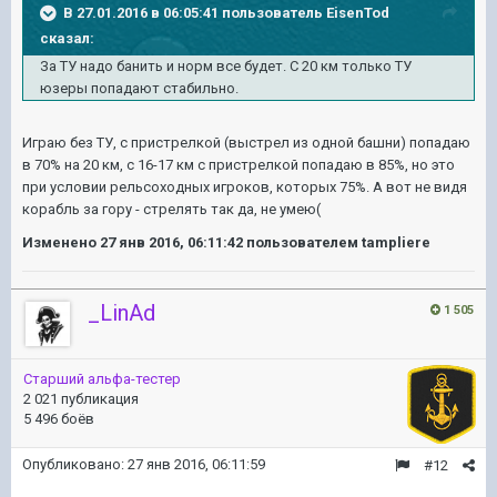
В 27.01.2016 в 06:05:41 пользователь EisenTod
сказал:
За ТУ надо банить и норм все будет. С 20 км только ТУ
юзеры попадают стабильно.
Играю без ТУ, с пристрелкой (выстрел из одной башни) попадаю
в 70% на 20 км, с 16-17 км с пристрелкой попадаю в 85%, но это
при условии рельсоходных игроков, которых 75%. А вот не видя
корабль за гору - стрелять так да, не умею(
Изменено
27 янв 2016, 06:11:42
пользователем tampliere
_LinAd
1 505
Старший альфа-тестер
2 021 публикация
5 496 боёв
Опубликовано:
27 янв 2016, 06:11:59
#12