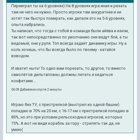
Переиграл ты на 6 уровнях) На 8 уровнях игра иная и резать
там ни чего не нужно. Просто игроки там аккуратнее и ни
хотят так быстро помирать, как делали это на 5-6 уровнях,
опыта набрались.
Ты написал, что тогда с тобой в команде были айёва и изюм,
так вот непосредственно по умолчанию они ведут бой, а ты
ведомый, они у руля. Топ всегда задаёт динамику игры. Ну а
коль хочешь, что бы всегда было по твоему - катайся
взводом.
И хватит ныть! То одно вам порезать, то другое, то вместо
самолётов дельтапланы должны летать и кидаться
конфетами....
06:09 Добавлено спустя 2 минуты
Играю без ТУ, с пристрелкой (выстрел из одной башни)
попадаю в 70% на 20 км, с 16-17 км с пристрелкой попадаю в
85%, но это при условии рельсоходных игроков, которых
75%. А вот не видя корабль за гору - стрелять так да, не
умею(