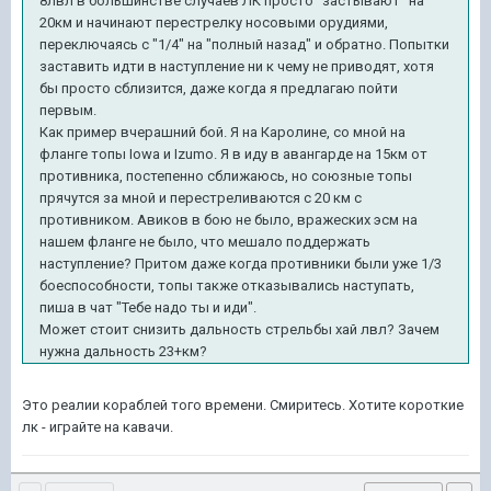
8лвл в большинстве случаев ЛК просто "застывают" на
20км и начинают перестрелку носовыми орудиями,
переключаясь с "1/4" на "полный назад" и обратно. Попытки
заставить идти в наступление ни к чему не приводят, хотя
бы просто сблизится, даже когда я предлагаю пойти
первым.
Как пример вчерашний бой. Я на Каролине, со мной на
фланге топы Iowa и Izumo. Я в иду в авангарде на 15км от
противника, постепенно сближаюсь, но союзные топы
прячутся за мной и перестреливаются с 20 км с
противником. Авиков в бою не было, вражеских эсм на
нашем фланге не было, что мешало поддержать
наступление? Притом даже когда противники были уже 1/3
боеспособности, топы также отказывались наступать,
пиша в чат "Тебе надо ты и иди".
Может стоит снизить дальность стрельбы хай лвл? Зачем
нужна дальность 23+км?
Это реалии кораблей того времени. Смиритесь. Хотите короткие
лк - играйте на кавачи.