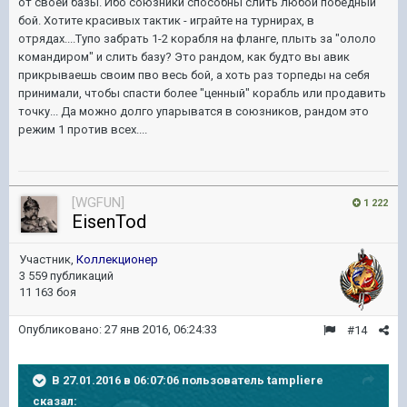
от своей базы. Ибо союзники способны слить любой победный
бой. Хотите красивых тактик - играйте на турнирах, в
отрядах....Тупо забрать 1-2 корабля на фланге, плыть за "ололо
командиром" и слить базу? Это рандом, как будто вы авик
прикрываешь своим пво весь бой, а хоть раз торпеды на себя
принимали, чтобы спасти более "ценный" корабль или продавить
точку... Да можно долго упарыватся в союзников, рандом это
режим 1 против всех....
[WGFUN]
1 222
EisenTod
Участник,
Коллекционер
3 559 публикаций
11 163 боя
Опубликовано:
27 янв 2016, 06:24:33
#14
В 27.01.2016 в 06:07:06 пользователь tampliere
сказал: