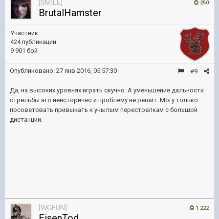
[SMILE]
250
BrutalHamster
Участник
424 публикации
9 901 бой
Опубликовано:
27 янв 2016, 05:57:30
#9
Да, на высоких уровнях играть скучно. А уменьшение дальности
стрельбы это неисторично и проблему не решит. Могу только
посоветовать привыкать к унылым перестрелкам с большой
дистанции.
[WGFUN]
1 222
EisenTod