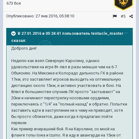
673 боя
Опубликовано:
27 янв 2016, 05:38:10
#5
В 27.01.2016 в 05:24:41 пользователь tentacle_master
сказал:
Доброго дня!
Неделю как взял Северную Каролину, однако
удовольствия на игре 8+ лвл в разы меньше чем на 6-7.
Объясняю. На Мексике и Колорадо дальность ГК в районе
17км, это заставляет игроков выходить на оптимальную
дистанцию около 15км, и активно участвовать в бою. На
8лвл в большинстве случаев ЛК просто "застывают" на
20км и начинают перестрелку носовыми орудиями,
переключаясь с "1/4" на "полный назад" и обратно. Попытки
заставить идти в наступление ни к чему не приводят, хотя
бы просто сблизится, даже когда я предлагаю пойти
первым.
Как пример вчерашний бой. Я на Каролине, со мной на
фланге топы Iowa и Izumo. Я в иду в авангарде на 15км от