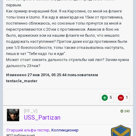
первым.
Как пример вчерашний бой. Я на Каролине, со мной на фланге
топы Iowa и Izumo. Я в иду в авангарде на 15км от противника,
постепенно сближаюсь, но союзные топы прячутся за мной и
перестреливаются с 20 км с противником. Авиков в бою не
было, вражеских эсм на нашем фланге не было, что мешало
поддержать наступление? Притом даже когда противники были
уже 1/3 боеспособности, топы также отказывались наступать,
пиша в чат "Тебе надо ты и иди".
Может стоит снизить дальность стрельбы хай лвл? Зачем нужна
дальность 23+км?
Изменено
27 янв 2016, 05:25:44
пользователем
tentacle_master
5
1
[PF_V]
243
USS_Partizan
Старший альфа-тестер
,
Коллекционер
807 публикаций