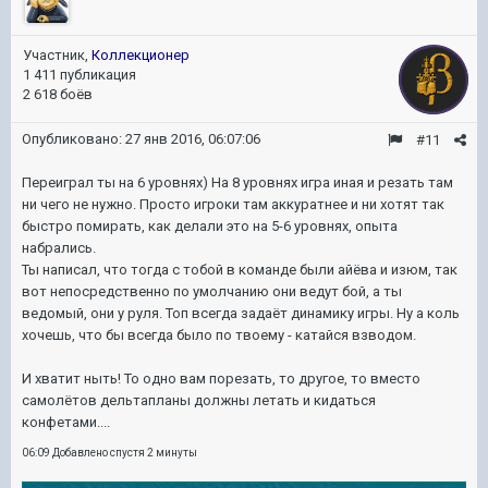
Участник,
Коллекционер
1 411 публикация
2 618 боёв
Опубликовано:
27 янв 2016, 06:07:06
#11
Переиграл ты на 6 уровнях) На 8 уровнях игра иная и резать там
ни чего не нужно. Просто игроки там аккуратнее и ни хотят так
быстро помирать, как делали это на 5-6 уровнях, опыта
набрались.
Ты написал, что тогда с тобой в команде были айёва и изюм, так
вот непосредственно по умолчанию они ведут бой, а ты
ведомый, они у руля. Топ всегда задаёт динамику игры. Ну а коль
хочешь, что бы всегда было по твоему - катайся взводом.
И хватит ныть! То одно вам порезать, то другое, то вместо
самолётов дельтапланы должны летать и кидаться
конфетами....
06:09 Добавлено спустя 2 минуты