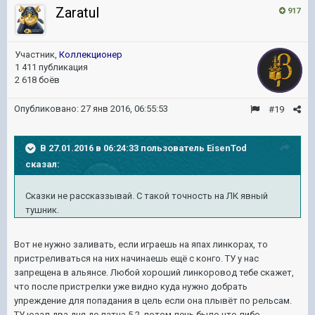
ZaratuI
917
Участник,
Коллекционер
1 411 публикация
2 618 боёв
Опубликовано:
27 янв 2016, 06:55:53
#19
В 27.01.2016 в 06:24:33 пользователь EisenTod
сказал:
Сказки не рассказзывай. С такой точность на ЛК явный
тушник.
Вот не нужно заливать, если играешь на япах линкорах, то
пристреливаться на них начинаешь ещё с конго. ТУ у нас
запрещена в альянсе. Любой хороший линкоровод тебе скажет,
что после пристрелки уже видно куда нужно добрать
упреждение для попадания в цель если она плывёт по рельсам.
ТУ юзал два дня до патча 5.2, потом лень было что либо