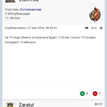
Участник,
Коллекционер
3 559 публикаций
11 163 боя
Опубликовано:
27 янв 2016, 06:05:41
#10
За ТУ надо банить и норм все будет. С 20 км только ТУ юзеры
попадают стабильно.
3
1
ZaratuI
917