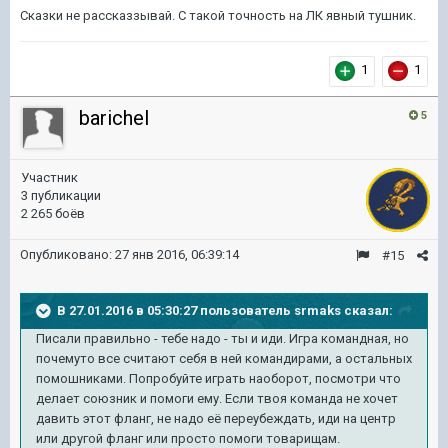
Сказки не рассказзывай. С такой точность на ЛК явный тушник.
1
1
barichel
5
Участник
3 публикации
2 265 боёв
Опубликовано:
27 янв 2016, 06:39:14
#15
В 27.01.2016 в 05:30:27 пользователь srmaks сказал:
Писали правильно - тебе надо - ты и иди. Игра командная, но
почемуто все считают себя в ней командирами, а остальных
помошниками. Попробуйте играть наоборот, посмотри что
делает союзник и помоги ему. Если твоя команда не хочет
давить этот фланг, не надо её переубеждать, иди на центр
или другой фланг или просто помоги товарищам.