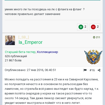
умник много ли ты походишь на лк с фланга на фланг ?
человек правильно делает замечание
2
2
[_SB_]
211
la_Emperor
Старший бета-тестер
,
Коллекционер
626 публикаций
21 867 боёв
Опубликовано:
27 янв 2016, 06:40:51
#16
Можно попадать на расстояния в 23 км и на Северной Каролине,
но получается нечасто и в основном по рельсоходам без
лампочек, но стрельба всё равно выглядит как будто наугад, т.к.
время полёта снарядов у норки на такое расстояние что-то
около 14 секунд. Там даже линкор сможет увернуться, если
увидит момент выстрела и поймёт что в него летит.