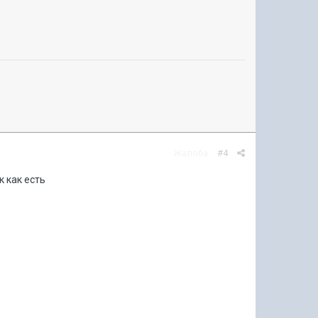
Жалоба
#4
к как есть