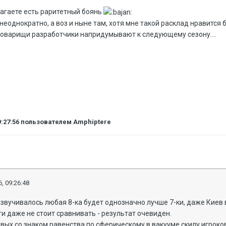
лагаете есть раритетный боянь
неоднократно, а воз и ныне там, хотя мне такой расклад нравится б
товарищи разработчики напридумывают к следующему сезону....
9:27:56
пользователем Amphiptere
, 09:26:48
звучивалось любая 8-ка будет однозначно лучше 7-ки, даже Киев
ги даже не стоит сравнивать - результат очевиден.
вых со знаком равенства по сферическому в вакууме скилу игроко