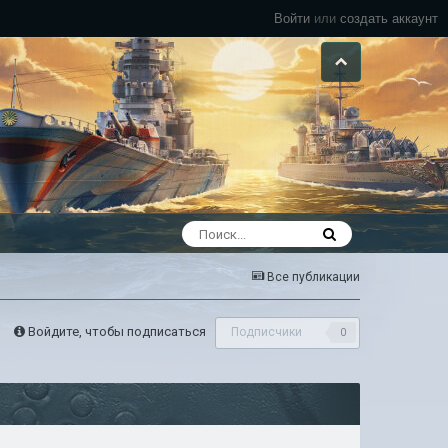
Войти
или
создать аккаунт
Все публикации
Войдите, чтобы подписаться
Подписчики
0