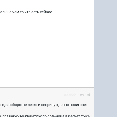
ольше чем то что есть сейчас.
Жалоба
#9
 в единоборстве легко и непринужденно проиграет
в, среднюю температуру по больнице в расчет тоже