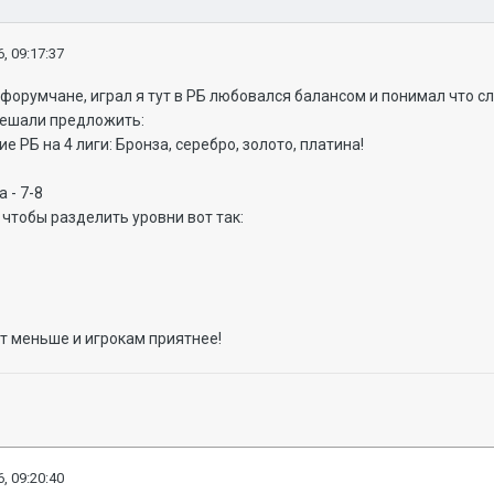
, 09:17:37
форумчане, играл я тут в РБ любовался балансом и понимал что сли
 решали предложить:
е РБ на 4 лиги: Бронза, серебро, золото, платина!
 - 7-8
о чтобы разделить уровни вот так:
т меньше и игрокам приятнее!
, 09:20:40