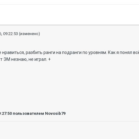
, 09:22:53
(изменено)
 нравиться, разбить ранги на подранги по уровням. Как я понял в
т ЭМ незнаю, не играл. +
9:27:50
пользователем Novosib79