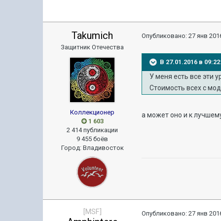
Takumich
Опубликовано:
27 янв 2016
Защитник Отечества
В 27.01.2016 в 09:
У меня есть все эти 
Стоимость всех с мо
Коллекционер
а может оно и к лучшем
1 603
2 414 публикации
9 455 боёв
Город
:
Владивосток
[MSF]
Опубликовано:
27 янв 2016