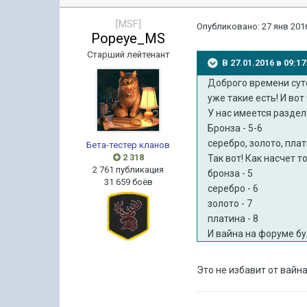
[MSF]
Опубликовано:
27 янв 2016
Popeye_MS
Старший лейтенант
В 27.01.2016 в 09:
Доброго времени суто
уже такие есть! И во
У нас имеется разделе
Бронза - 5-6
серебро, золото, плат
Бета-тестер кланов
2 318
Так вот! Как насчет т
2 761 публикация
бронза - 5
31 659 боёв
серебро - 6
золото - 7
платина - 8
И вайна на форуме б
Это не избавит от вайна