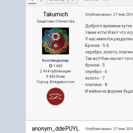
Takumich
Опубликовано:
27 янв 2016
Защитник Отечества
Доброго времени суток 
такие есть! И вот что я
У нас имеется разделени
Бронза - 5-6
серебро, золото, платина
Так вот! Как насчет тог
Коллекционер
бронза - 5
1 603
2 414 публикации
серебро - 6
9 455 боёв
золото - 7
Город
:
Владивосток
платина - 8
И вайна на форуме буде
anonym_ddePUYL
Опубликовано:
27 янв 2016