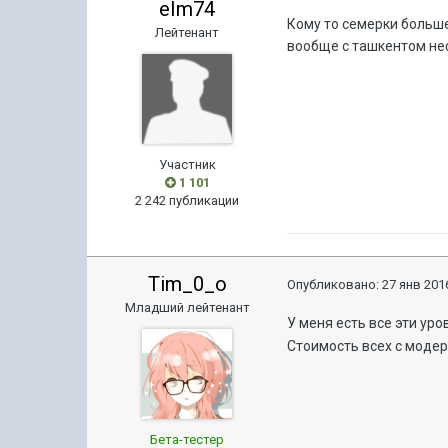
eIm74
Кому то семерки больше
Лейтенант
вообще с ташкентом неф
Участник
1 101
2 242 публикации
Tim_0_o
Опубликовано:
27 янв 2016
Младший лейтенант
У меня есть все эти уро
Стоимость всех с моде
Бета-тестер