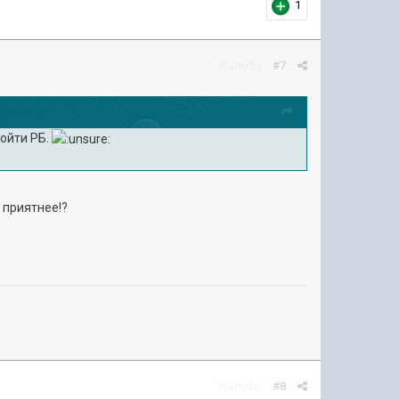
1
Жалоба
#7
ройти РБ.
 приятнее!?
Жалоба
#8