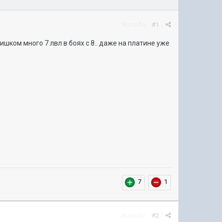
Жалоба
#1
шком много 7 лвл в боях с 8.. даже на платине уже
7
1
Жалоба
#2