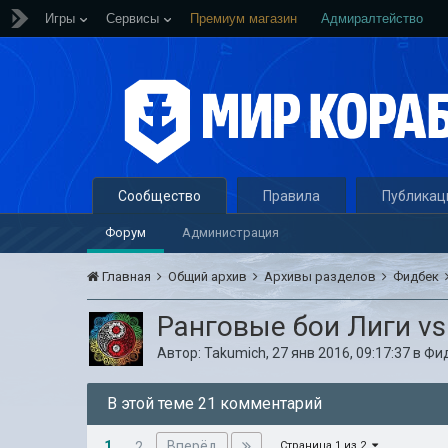
Игры
Сервисы
Премиум магазин
Адмиралтейство
Сообщество
Правила
Публикац
Форум
Администрация
Главная
Общий архив
Архивы разделов
Фидбек
Ранговые бои Лиги v
Автор:
Takumich
,
27 янв 2016, 09:17:37
в
Фи
В этой теме 21 комментарий
1
Вперёд
2
Страница 1 из 2