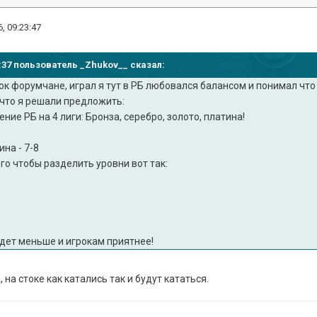
, 09:23:47
17:37 пользователь _Zhukov__ сказал:
к форумчане, играл я тут в РБ любовался балансом и понимал что с
т что я решали предложить:
ние РБ на 4 лиги: Бронза, серебро, золото, платина!
ина - 7-8
ого чтобы разделить уровни вот так:
удет меньше и игрокам приятнее!
, на стоке как катались так и будут кататься.