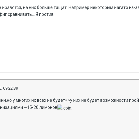
 нравятся, на них больше тащат. Например некоторым нагато из-за
иг сравнивать... Я против
, 09:22:39
вни,но у многих их всех не будет=>у них не будет возможности про
рнизациями ~15-20 лимонов