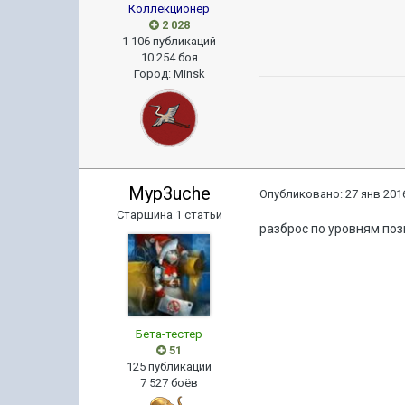
Коллекционер
2 028
1 106 публикаций
10 254 боя
Город
:
Minsk
Myp3uche
Опубликовано:
27 янв 2016
Старшина 1 статьи
разброс по уровням поз
Бета-тестер
51
125 публикаций
7 527 боёв