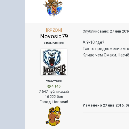
[RPZDN]
Опубликовано:
27 янв 2016
Novosib79
А 9-10 где?
Хламовщик
Так то предложение мне
Кливе чем Омахи. Насчё
Участник
4 145
7 647 публикаций
16 222 боя
Город
:
Новосиб
Изменено
27 янв 2016, 0