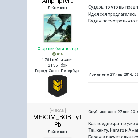
Amphiptere
Сударь, то что вы пред
Лейтенант
Идея сея предлагалась 
Будем посмотреть что 
Старший бета-тестер
818
1 761 публикация
21 351 бой
Город
:
Санкт-Петербург
Изменено
27 янв 2016, 0
[FUBAR]
Опубликовано:
27 янв 2016
MEXOM_BOBHyT
Pb
Как неоднократно уже о
Ташкенту, Нагато и Ама
Лейтенант
Берем в расчет одинако