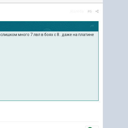
Жалоба
#6
лишком много 7 лвл в боях с 8.. даже на платине