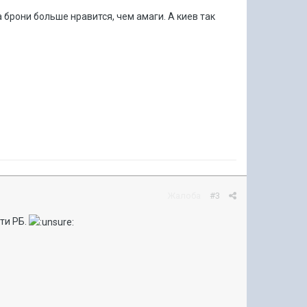
 брони больше нравится, чем амаги. А киев так
Жалоба
#3
йти РБ.