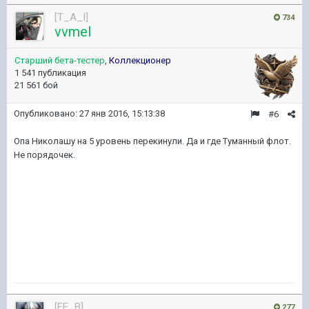
[T_A_I]
734
vvmel
Старший бета-тестер
,
Коллекционер
1 541 публикация
21 561 бой
Опубликовано:
27 янв 2016, 15:13:38
#6
Опа Николашу на 5 уровень перекинули. Да и где Туманный флот.
Не порядочек.
[FE_B]
277