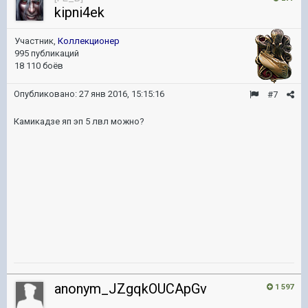
kipni4ek
Участник,
Коллекционер
995 публикаций
18 110 боёв
Опубликовано:
27 янв 2016, 15:15:16
#7
Камикадзе яп эп 5 лвл можно?
anonym_JZgqkOUCApGv
1 597