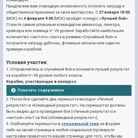
Предлагаем вам очередную возможность получить награду и
общественное признание за своё мастерство. С
27 января 18:00
(МСК) по
4 февраля 9:00
(МСК) пройдёт конкурс
«Лучший бой»
.
Станьте самым успешным командиром авианосца, линкора,
крейсера или эсминца V–VII уровня! Заработайте наибольшее
количество «чистого» опыта в режиме «Случайный бой» и
получите в награду дублоны, флажные сигналы или один из
премиум кораблей.
Условия участия:
1. Отправляйтесь в случайный бой и покажите лучший результат
на корабле V–VII уровня любого класса.
Корабли, участвующие в конкурсе
Показать содержимое
2. После боя сделайте два скриншота вкладок «Личный
результат» и «Командный результат». На скриншотах должны
быть видны дата проведения боя («Личный результат») и
«чистый» опыт за бой («Командный результат»).
3. Опубликуйте скриншоты в
специальной теме
на форуме
либо
на своей странице в любой социальной
(проверьте
настройки приватности вашей страницы для того, чтобы мы