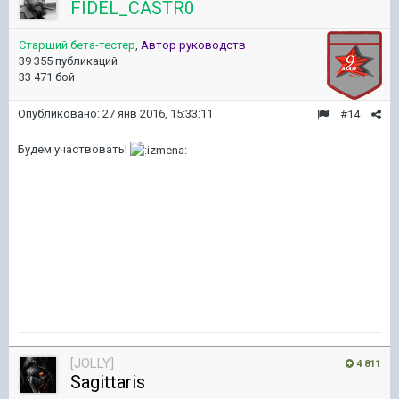
FIDEL_CASTR0
Старший бета-тестер
,
Автор руководств
39 355 публикаций
33 471 бой
Опубликовано:
27 янв 2016, 15:33:11
#14
Будем участвовать!
[JOLLY]
4 811
Sagittaris