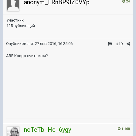
anonym_LRnBP9IZ0VYp
24
Участник
125 публикаций
Опубликовано:
27 янв 2016, 16:25:06
#19
ARP Kongo считается?
noTeTb_He_6ygy
1 168