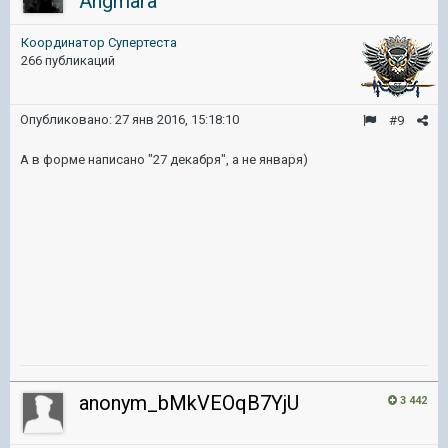
Angmara
Координатор Cупертеста
266 публикаций
Опубликовано:
27 янв 2016, 15:18:10
#9
А в форме написано "27 декабря", а не января)
anonym_bMkVEOqB7YjU
3 442