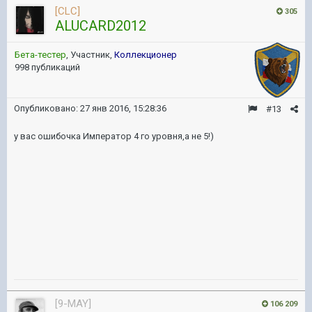
[CLC]
305
ALUCARD2012
Бета-тестер
, Участник,
Коллекционер
998 публикаций
Опубликовано:
27 янв 2016, 15:28:36
#13
у вас ошибочка Император 4 го уровня,а не 5!)
[9-MAY]
106 209