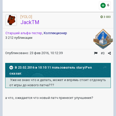
6
[YOLO]
3 033
JackTM
Старший альфа-тестер
,
Коллекционер
3 212 публикации
Опубликовано:
23 фев 2016, 10:12:39
#3
В 23.02.2016 в 10:10:11 пользователь staryiPen
сказал:
Уже не знаю что и делать, может и впрямь стоит отдохнуть
от игры до нового патча???
а что, ожидается что
новый патч принесет
улучшения?