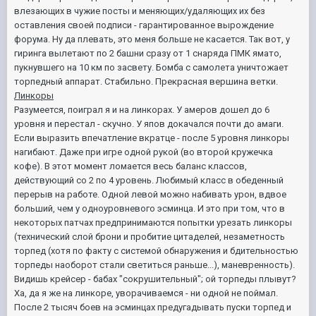
влезающих в чужие посты и меняющих/удаляющих их без
оставления своей подписи - гарантированное вырождение
форума. Ну да плевать, это меня больше не касается. Так вот, у
гиринга вылетают по 2 башни сразу от 1 снаряда ПМК ямато,
пукнувшего на 10 км по засвету. Бомба с самолета уничтожает
торпедный аппарат. Стабильно. Прекрасная вершина ветки.
Линкоры
Разумеется, поиграл я и на линкорах. У амеров дошел до 6
уровня и перестал - скучно. У япов докачался почти до амаги.
Если выразить впечатление вкратце - после 5 уровня линкоры
нагибают. Даже при игре одной рукой (во второй кружечка
кофе). В этот момент ломается весь баланс классов,
действующий со 2 по 4 уровень. Любимый класс в обеденный
перерыв на работе. Одной левой можно набивать урон, вдвое
больший, чем у одноуровневого эсминца. И это при том, что в
некоторых патчах предпринимаются попытки урезать линкоры
(технический слой брони и пробитие цитаделей, незаметность
торпед (хотя по факту с системой обнаружения и бдительностью
торпеды наоборот стали светиться раньше...), маневренность).
Видишь крейсер - бабах "сокрушительный"; ой торпеды плывут?
Ха, да я же на линкоре, уворачиваемся - ни одной не поймал.
После 2 тысяч боев на эсминцах предугадывать пуски торпед и