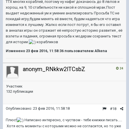
ТТХ многих кораблей, поэтому ну нафиг докачаюсь до 8 лвлов и
хорош, на 9, 10 стабильности ни какой и сплошной мрак.Пост
выдает недюженный ум и умение анализировать Просьба ТС не
покидай игру,будем менять её вместе, будем надеяться что игра
изменится к лучшему. Жалко если пост потрут, я бы его оставил
в анналах игры он отражает её непростую историю развития , её
взлеты и падения, огромная просьба к модерам сохранить текст
для истории
корабликов
Изменено
23 фев 2016, 11:58:36
пользователем Alkena
anonym_RNkkw2lTCsbZ
24
Участник
132 публикации
Опубликовано:
23 фев 2016, 11:58:18
#18
Плюс!
Написано интересно, с чуством - тебе книжки писать.....
Хотя есть моменты с которыми можно не согласится, но то уже