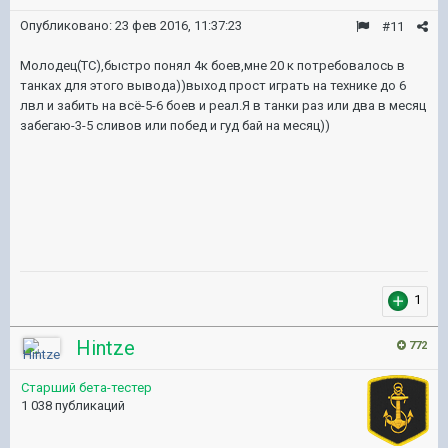
Опубликовано:
23 фев 2016, 11:37:23
#11
Молодец(ТС),быстро понял 4к боев,мне 20 к потребовалось в
танках для этого вывода))выход прост играть на технике до 6
лвл и забить на всё-5-6 боев и реал.Я в танки раз или два в месяц
забегаю-3-5 сливов или побед и гуд бай на месяц))
1
Hintze
772
Старший бета-тестер
1 038 публикаций