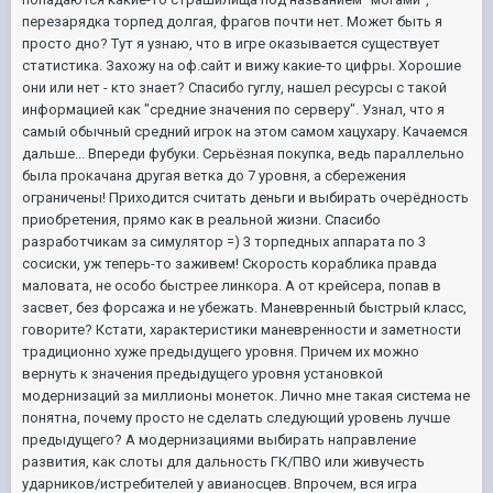
перезарядка торпед долгая, фрагов почти нет. Может быть я
просто дно? Тут я узнаю, что в игре оказывается существует
статистика. Захожу на оф.сайт и вижу какие-то цифры. Хорошие
они или нет - кто знает? Спасибо гуглу, нашел ресурсы с такой
информацией как "средние значения по серверу". Узнал, что я
самый обычный средний игрок на этом самом хацухару. Качаемся
дальше... Впереди фубуки. Серьёзная покупка, ведь параллельно
была прокачана другая ветка до 7 уровня, а сбережения
ограничены! Приходится считать деньги и выбирать очерёдность
приобретения, прямо как в реальной жизни. Спасибо
разработчикам за симулятор =) 3 торпедных аппарата по 3
сосиски, уж теперь-то заживем! Скорость кораблика правда
маловата, не особо быстрее линкора. А от крейсера, попав в
засвет, без форсажа и не убежать. Маневренный быстрый класс,
говорите? Кстати, характеристики маневренности и заметности
традиционно хуже предыдущего уровня. Причем их можно
вернуть к значения предыдущего уровня установкой
модернизаций за миллионы монеток. Лично мне такая система не
понятна, почему просто не сделать следующий уровень лучше
предыдущего? А модернизациями выбирать направление
развития, как слоты для дальность ГК/ПВО или живучесть
ударников/истребителей у авианосцев. Впрочем, вся игра