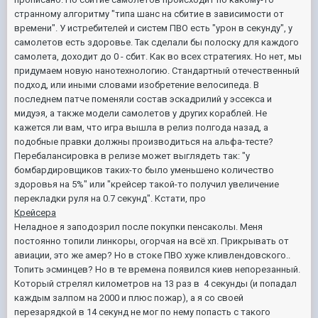
странному алгоритму "типа шанс на сбитие в зависимости от
времени". У истребителей и систем ПВО есть "урон в секунду", у
самолетов есть здоровье. Так сделали бы полоску для каждого
самолета, доходит до 0 - сбит. Как во всех стратегиях. Но нет, мы
придумаем новую нанотехнологию. Стандартный отечественный
подход, или иными словами изобретение велосипеда. В
последнем патче поменяли состав эскадрилий у эссекса и
мидуэя, а также модели самолетов у других кораблей. Не
кажется ли вам, что игра вышла в релиз полгода назад, а
подобные правки должны производиться на альфа-тесте?
Перебалансировка в релизе может выглядеть так: "у
бомбардировщиков таких-то было уменьшено количество
здоровья на 5%" или "крейсер такой-то получил увеличение
перекладки руля на 0.7 секунд". Кстати, про
Крейсера
Неладное я заподозрил после покупки пенсаколы. Меня
постоянно топили линкоры, огорчая на всё хп. Прикрывать от
авиации, это же амер? Но в стоке ПВО хуже кливлендовского..
Топить эсминцев? Но в те времена появился киев непорезанный.
Который стрелял километров на 13 раз в 4 секунды (и попадал
каждым залпом на 2000 и плюс пожар), а я со своей
перезарядкой в 14 секунд не мог по нему попасть с такого