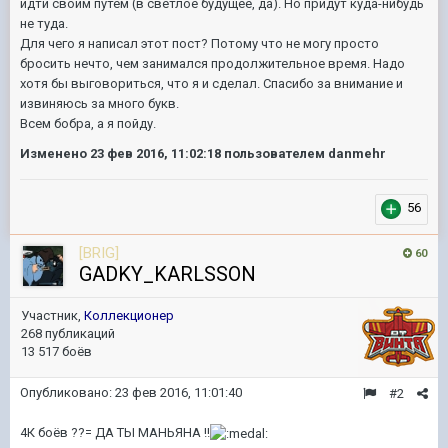
идти своим путём (в светлое будущее, да). Но придут куда-нибудь
не туда.
Для чего я написал этот пост? Потому что не могу просто
бросить нечто, чем занимался продолжительное время. Надо
хотя бы выговориться, что я и сделал. Спасибо за внимание и
извиняюсь за много букв.
Всем бобра, а я пойду.
Изменено
23 фев 2016, 11:02:18
пользователем danmehr
56
[BRIG]
60
GADKY_KARLSSON
Участник,
Коллекционер
268 публикаций
13 517 боёв
Опубликовано:
23 фев 2016, 11:01:40
#2
4К боёв ??= ДА ТЫ МАНЬЯНА !!