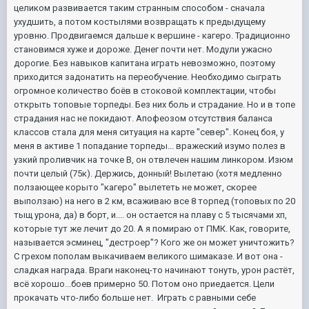
целиком развивается таким странным способом - сначала
ухудшить, а потом костылями возвращать к предыдущему
уровню. Продвигаемся дальше к вершине - кагеро. Традиционно
становимся хуже и дороже. Денег почти нет. Модули ужасно
дорогие. Без навыков капитана играть невозможно, поэтому
приходится задонатить на переобучение. Необходимо сыграть
огромное количество боёв в стоковой комплектации, чтобы
открыть топовые торпеды. Без них боль и страдание. Но и в топе
страдания нас не покидают. Апофеозом отсутствия баланса
классов стала для меня ситуация на карте "север". Конец боя, у
меня в активе 1 попадание торпеды... вражеский изумо полез в
узкий проливчик на точке В, он отвлечен нашим линкором. Изюм
почти целый (75к). Держись, донный! Вылетаю (хотя медленно
ползающее корыто "кагеро" вылететь не может, скорее
выползаю) на него в 2 км, всаживаю все 8 торпед (топовых по 20
тыщ урона, да) в борт, и.... он остается на плаву с 5 тысячами хп,
которые тут же лечит до 20. А я помираю от ПМК. Как, говорите,
называется эсминец, "дестроер"? Кого же он может уничтожить?
С грехом пополам выкачиваем великого шимаказе. И вот она -
сладкая награда. Враги наконец-то начинают тонуть, урон растёт,
всё хорошо...боев примерно 50. Потом оно приедается. Цели
прокачать что-либо больше нет. Играть с равными себе