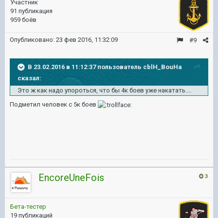
Участник
91 публикация
959 боёв
Опубликовано:
23 фев 2016, 11:32:09
#9
В 23.02.2016 в 11:12:37 пользователь cblH_BouHa
сказал:
Это ж как надо упороться, что бы 4к боев уже накатать....
Подметил человек с 5к боев
EncoreUneFois
3
Бета-тестер
19 публикаций