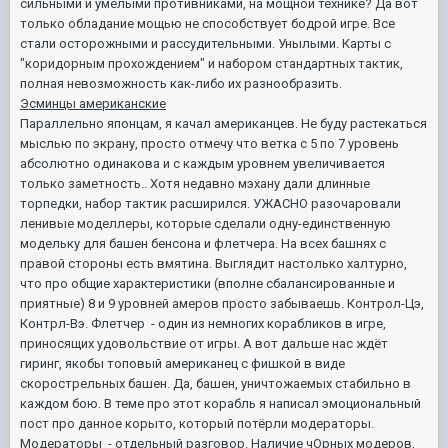
сильными и умелыми противниками, на мощной технике? Да вот
только обладание мощью не способствует бодрой игре. Все
стали осторожными и рассудительными. Унылыми. Карты с
"коридорным прохождением" и набором стандартных тактик,
полная невозможность как-либо их разнообразить.
Эсминцы американские
Параллельно японцам, я качал американцев. Не буду растекаться
мыслью по экрану, просто отмечу что ветка с 5 по 7 уровень
абсолютно одинакова и с каждым уровнем увеличивается
только заметность.. Хотя недавно мэхану дали длинные
торпедки, набор тактик расширился. УЖАСНО разочаровали
ленивые моделлеры, которые сделали одну-единственную
модельку для башен бенсона и флетчера. На всех башнях с
правой стороны есть вмятина. Выглядит настолько халтурно,
что про общие характеристики (вполне сбалансированные и
приятные) 8 и 9 уровней амеров просто забываешь. Контрол-Цэ,
Контрл-Вэ. Флетчер - один из немногих корабликов в игре,
приносящих удовольствие от игры. А вот дальше нас ждёт
гиринг, якобы топовый американец с фишкой в виде
скорострельных башен. Да, башен, уничтожаемых стабильно в
каждом бою. В теме про этот корабль я написал эмоциональный
пост про данное корыто, который потёрли модераторы.
Модераторы - отдельный разговор. Наличие чОрных модеров,