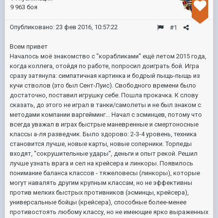
9 963 боя
Опубликовано:
23 фев 2016, 10:57:22
#1
Всем привет
Началось моё знакомство с "корабликами" ещё летом 2015 года,
когда коллега, отойдя по работе, попросил доиграть бой. Игра
сразу затянула: симпатичная картинка и бодрый пыщь-пыщь из
кучи стволов (это был Сент-Луис). Свободного времени было
достаточно, поставил игрушку себе. Пошла прокачка. К слову
сказать, до этого не играл в танки/самолеты и не был знаком с
методами компании варгейминг... Начал с эсминцев, потому что
всегда уважал в играх быстрые маневренные и смертоносные
классы а-ля разведчик. Было здорово: 2-3-4 уровень, техника
становится лучше, новые карты, новые соперники. Торпеды
входят, "сокрушительные удары", деньги и опыт рекой. Решил
лучше узнать врага и сел на крейсера и линкоры. Появилось
понимание баланса классов - тяжеловесы (линкоры), которые
могут навалять другим крупным классам, но не эффективны
против мелких быстрых противников (эсминцы, крейсера),
универсальные бойцы (крейсера), способные более-менее
противостоять любому классу, но не имеющие ярко выраженных