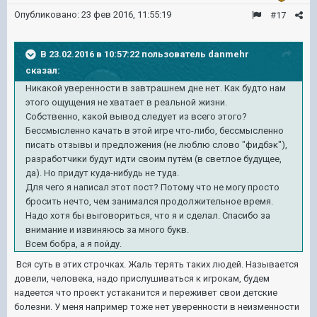
Опубликовано:
23 фев 2016, 11:55:19
#17
В 23.02.2016 в 10:57:22 пользователь danmehr
сказал:
Никакой уверенности в завтрашнем дне нет. Как будто нам
этого ощущения не хватает в реальной жизни.
Собственно, какой вывод следует из всего этого?
Бессмысленно качать в этой игре что-либо, бессмысленно
писать отзывы и предложения (не люблю слово "фидбэк"),
разработчики будут идти своим путём (в светлое будущее,
да). Но придут куда-нибудь не туда.
Для чего я написал этот пост? Потому что не могу просто
бросить нечто, чем занимался продолжительное время.
Надо хотя бы выговориться, что я и сделал. Спасибо за
внимание и извиняюсь за много букв.
Всем бобра, а я пойду.
Вся суть в этих строчках. Жаль терять таких людей. Называется
довели, человека, надо прислушиваться к игрокам, будем
надеется что проект устаканится и переживет свои детские
болезни. У меня например тоже нет уверенности в неизменности