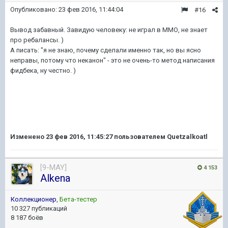
Опубликовано:
23 фев 2016, 11:44:04
#16
Вывод забавный. Завидую человеку: не играл в ММО, не знает
про ребалансы. )
А писать: "я не знаю, почему сделали именно так, но вы ясно
неправы, потому что неканон" - это не очень-то метод написания
фидбека, ну честно. )
Изменено
23 фев 2016, 11:45:27
пользователем Quetzalkoatl
[9-MAY]
4 153
Alkena
Коллекционер
,
Бета-тестер
10 327 публикаций
8 187 боёв