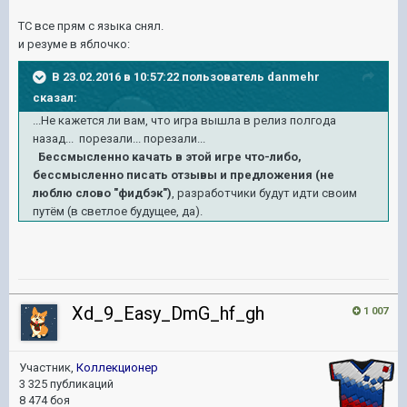
ТС все прям с языка снял.
и резуме в яблочко:
В 23.02.2016 в 10:57:22 пользователь danmehr
сказал:
...Не кажется ли вам, что игра вышла в релиз полгода
назад...
порезали... порезали...
Бессмысленно качать в этой игре что-либо,
бессмысленно писать отзывы и предложения (не
люблю слово "фидбэк")
, разработчики будут идти своим
путём (в светлое будущее, да).
Xd_9_Easy_DmG_hf_gh
1 007
Участник,
Коллекционер
3 325 публикаций
8 474 боя