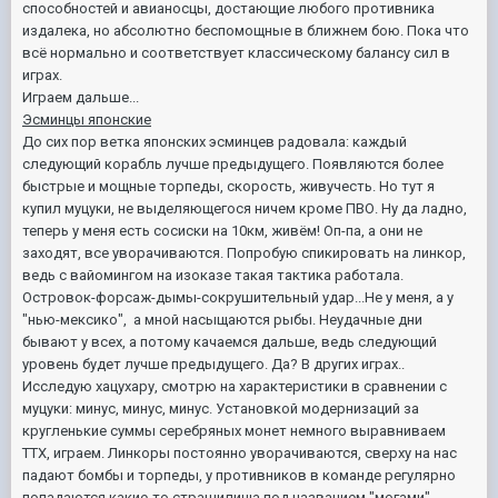
способностей и авианосцы, достающие любого противника
издалека, но абсолютно беспомощные в ближнем бою. Пока что
всё нормально и соответствует классическому балансу сил в
играх.
Играем дальше...
Эсминцы японские
До сих пор ветка японских эсминцев радовала: каждый
следующий корабль лучше предыдущего. Появляются более
быстрые и мощные торпеды, скорость, живучесть. Но тут я
купил муцуки, не выделяющегося ничем кроме ПВО. Ну да ладно,
теперь у меня есть сосиски на 10км, живём! Оп-па, а они не
заходят, все уворачиваются. Попробую спикировать на линкор,
ведь с вайомингом на изоказе такая тактика работала.
Островок-форсаж-дымы-сокрушительный удар...Не у меня, а у
"нью-мексико", а мной насыщаются рыбы. Неудачные дни
бывают у всех, а потому качаемся дальше, ведь следующий
уровень будет лучше предыдущего. Да? В других играх..
Исследую хацухару, смотрю на характеристики в сравнении с
муцуки: минус, минус, минус. Установкой модернизаций за
кругленькие суммы серебряных монет немного выравниваем
ТТХ, играем. Линкоры постоянно уворачиваются, сверху на нас
падают бомбы и торпеды, у противников в команде регулярно
попадаются какие-то страшилища под названием "могами",