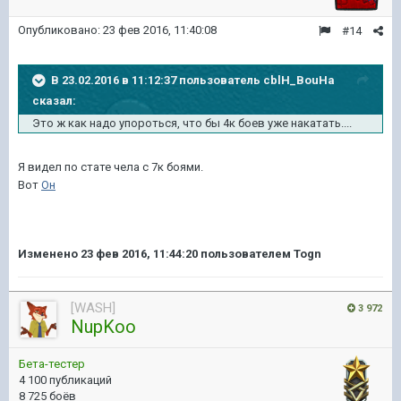
Опубликовано:
23 фев 2016, 11:40:08
#14
В 23.02.2016 в 11:12:37 пользователь cblH_BouHa
сказал:
Это ж как надо упороться, что бы 4к боев уже накатать....
Я видел по стате чела с 7к боями.
Вот
Он
Изменено
23 фев 2016, 11:44:20
пользователем Togn
[WASH]
3 972
NupKoo
Бета-тестер
4 100 публикаций
8 725 боёв