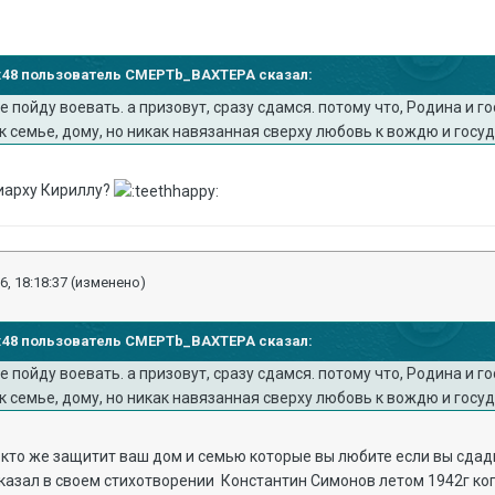
:16:48 пользователь CMEPTb_BAXTEPA сказал:
 не пойду воевать. а призовут, сразу сдамся. потому что, Родина и
к семье, дому, но никак навязанная сверху любовь к вождю и госуд
риарху Кириллу?
6, 18:18:37
(изменено)
:16:48 пользователь CMEPTb_BAXTEPA сказал:
 не пойду воевать. а призовут, сразу сдамся. потому что, Родина и
к семье, дому, но никак навязанная сверху любовь к вождю и госуд
, кто же защитит ваш дом и семью которые вы любите если вы сдад
казал в своем стихотворении Константин Симонов летом 1942г ко