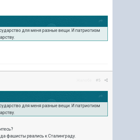
 государство для меня разные вещи. И патриотизм
арству.
Жалоба
#5
 государство для меня разные вещи. И патриотизм
арству.
итесь?
гда фашисты рвались к Cталинграду.