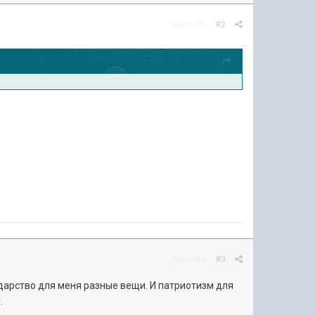
Жалоба
#2
Жалоба
#3
осударство для меня разные вещи. И патриотизм для
.