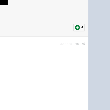
4
Жалоба
#6