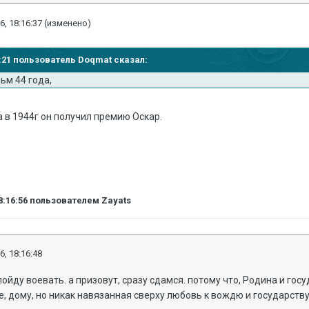
6, 18:16:37
(изменено)
13:21 пользователь Doqmat сказал:
ьм 44 года,
 а в 1944г он получил премию Оскар.
8:16:56
пользователем Zayats
6, 18:16:48
 пойду воевать. а призовут, сразу сдамся. потому что, Родина и г
е, дому, но никак навязанная сверху любовь к вождю и государству