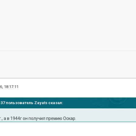
6, 18:17:11
16:37 пользователь Zayats сказал:
., а в 1944г он получил премию Оскар.