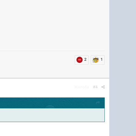
2
1
Жалоба
#4