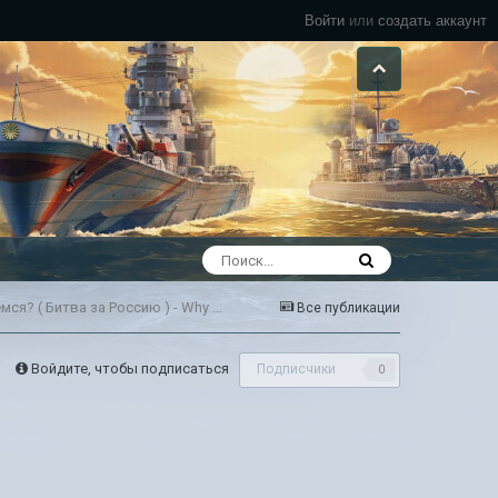
Войти
или
создать аккаунт
К Дню защитника Отечества. Почему мы сражаемся? ( Битва за Россию ) - Why we fight. США. 1943г.
Все публикации
Войдите, чтобы подписаться
Подписчики
0