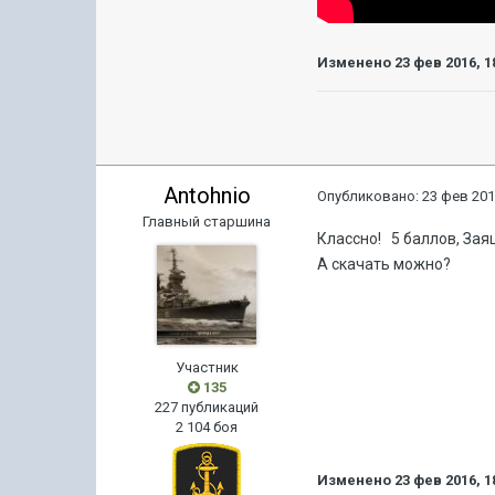
Изменено
23 фев 2016, 1
Antohnio
Опубликовано:
23 фев 201
Главный старшина
Классно! 5 баллов, За
А скачать можно?
Участник
135
227 публикаций
2 104 боя
Изменено
23 фев 2016, 1