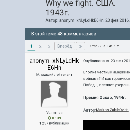
Why we fight. США.
1943г.
Автор:
anonym_xNLyLdHkE6Hn
,
23 фев 2016,
В этой теме 48 комментариев
1
Вперёд
2
3
Страница 1 из 3
anonym_xNLyLdHk
Опубликовано:
23 фев 201
E6Hn
Вполне честный американ
Младший лейтенант
войнами? И как героичес
Победы, вселяет уверенн
Премия Оскар, 1944г.
Markos ZabihOvich
Автор:
Участник
8 139
1 257 публикаций