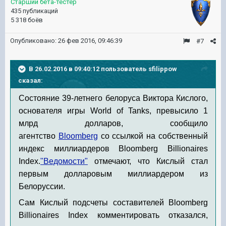
Старший бета-тестер
435 публикаций
5 318 боёв
Опубликовано:
26 фев 2016, 09:46:39
#7
В 26.02.2016 в 09:40:12 пользователь sfilippow
сказал:
Состояние 39-летнего белоруса Виктора Кислого,
основателя игры World of Tanks, превысило 1
млрд долларов, сообщило
агентство
Bloomberg
со ссылкой на собственный
индекс миллиардеров Bloomberg Billionaires
Index.
"Ведомости"
отмечают, что Кислый стал
первым долларовым миллиардером из
Белоруссии.
Сам Кислый подсчеты составителей Bloomberg
Billionaires Index комментировать отказался,