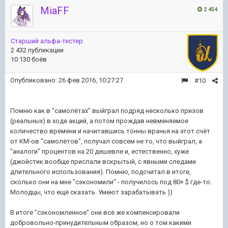
MiaFF
2 454
Старший альфа-тестер
2 432 публикации
10 130 боёв
Опубликовано:
26 фев 2016, 10:27:27
#10
Помню как в "самолётах" выйграл подряд несколько призов
(реальных) в ходе акций, а потом прождав невменяемое
количество времени и начитавшись тонны вранья на этот счёт
от КМ-ов "самолётов", получал совсем не то, что выйграл, а
"аналоги" процентов на 20 дешевле и, естественно, хуже
(джойстик вообще прислали вскрытый, с явными следами
длительного использования). Помню, подсчитал в итоге,
сколько они на мне "сэкономили" - получилось под 80+ $ где-то.
Молодцы, что ещё сказать. Умеют зарабатывать ))
В итоге "сэкономленное" они всё же компенсировали
добровольно-принудительным образом, но о том какими