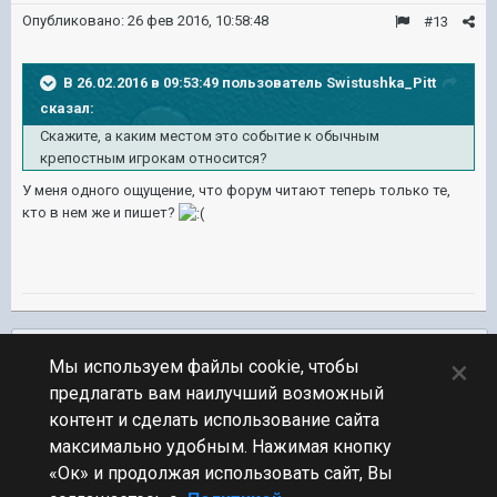
Опубликовано:
26 фев 2016, 10:58:48
#13
В 26.02.2016 в 09:53:49 пользователь Swistushka_Pitt
сказал:
Скажите, а каким местом это событие к обычным
крепостным игрокам относится?
У меня одного ощущение, что форум читают теперь только те,
кто в нем же и пишет?
Подписчики
0
×
Мы используем файлы cookie, чтобы
предлагать вам наилучший возможный
ПЕРЕЙТИ К СПИСКУ ТЕМ
контент и сделать использование сайта
Обсуждение Мира Кораблей
максимально удобным. Нажимая кнопку
«Ок» и продолжая использовать сайт, Вы