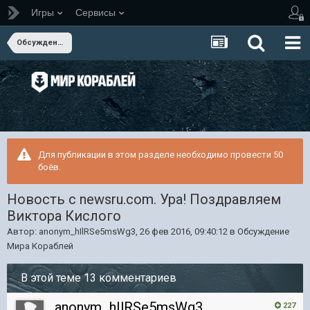
Игры
Сервисы
Обсуждение Мира Кораблей
Для публикации в этом разделе необходимо провести 50
боёв.
Новость с newsru.com. Ура! Поздравляем
Виктора Кислого
Автор:
anonym_hIlRSe5msWg3
,
26 фев 2016, 09:40:12
в
Обсуждение
Мира Кораблей
В этой теме 13 комментариев
anonym_hIlRSe5msWg3
227