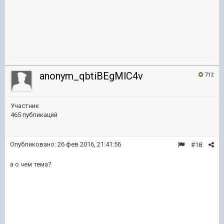
anonym_qbtiBEgMlC4v
712
Участник
465 публикаций
Опубликовано:
26 фев 2016, 21:41:56
#18
а о чем тема?