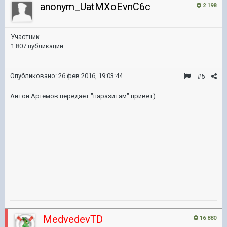
anonym_UatMXoEvnC6c
2 198
Участник
1 807 публикаций
Опубликовано:
26 фев 2016, 19:03:44
#5
Антон Артемов передает "паразитам" привет)
MedvedevTD
16 880