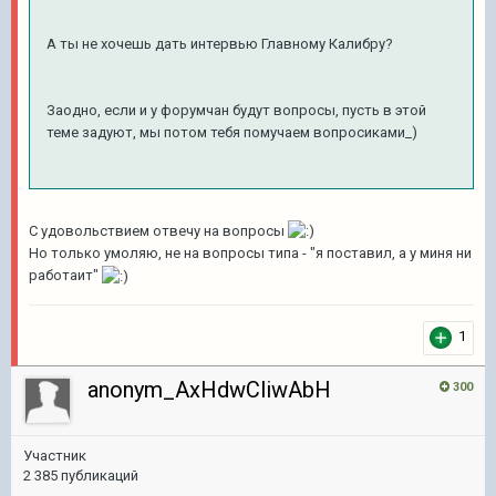
А ты не хочешь дать интервью Главному Калибру?
Заодно, если и у форумчан будут вопросы, пусть в этой
теме задуют, мы потом тебя помучаем вопросиками_)
С удовольствием отвечу на вопросы
Но только умоляю, не на вопросы типа - "я поставил, а у миня ни
работаит"
1
anonym_AxHdwCliwAbH
300
Участник
2 385 публикаций