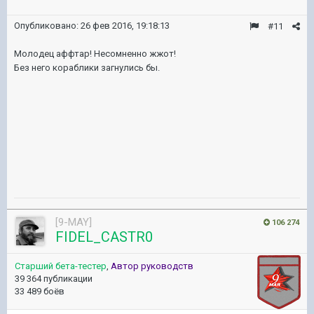
Опубликовано:
26 фев 2016, 19:18:13
#11
Молодец аффтар! Несомненно жжот!
Без него кораблики загнулись бы.
[9-MAY]
106 274
FIDEL_CASTR0
Старший бета-тестер
,
Автор руководств
39 364 публикации
33 489 боёв