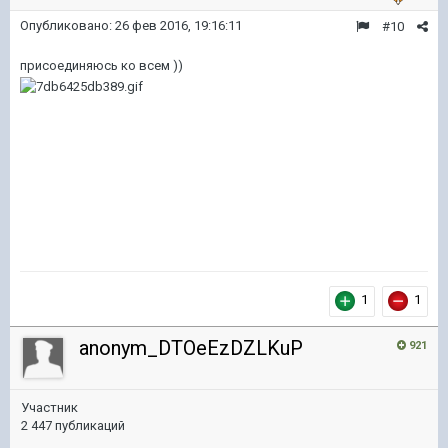
Опубликовано:
26 фев 2016, 19:16:11
#10
присоединяюсь ко всем ))
1
1
anonym_DTOeEzDZLKuP
921
Участник
2 447 публикаций