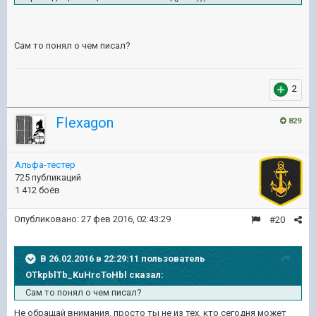
Сам то понял о чем писал?
2
FIexagon
829
Альфа-тестер
725 публикаций
1 412 боёв
Опубликовано:
27 фев 2016, 02:43:29
#20
В 26.02.2016 в 22:29:11 пользователь
OTkpblTb_KuHrcToHbl сказал:
Сам то понял о чем писал?
Не обращай внимания, просто ты не из тех, кто сегодня может