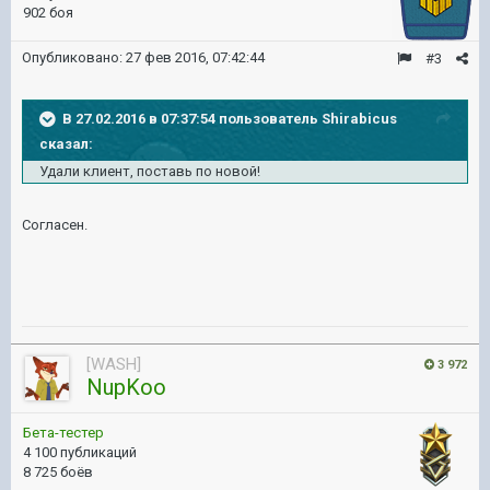
902 боя
Опубликовано:
27 фев 2016, 07:42:44
#3
В 27.02.2016 в 07:37:54 пользователь Shirabicus
сказал:
Удали клиент, поставь по новой!
Согласен.
[WASH]
3 972
NupKoo
Бета-тестер
4 100 публикаций
8 725 боёв