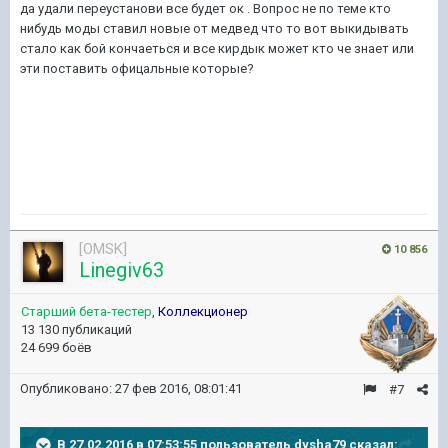
да удали переустанови все будет ок . Вопрос не по теме кто
нибудь моды ставил новые от медвед что то вот выкидывать
стало как бой кончаеться и все кирдык может кто че знает или
эти поставить офицальные которые?
[OMSK]
10 856
Linegiv63
Старший бета-тестер
,
Коллекционер
13 130 публикаций
24 699 боёв
Опубликовано:
27 фев 2016, 08:01:41
#7
В 27.02.2016 в 07:53:55 пользователь dysha79 сказал: