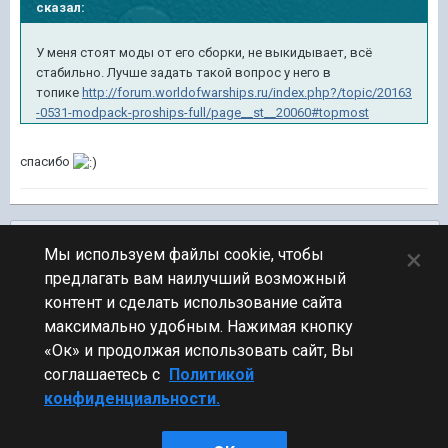
сказал:
У меня стоят моды от его сборки, не выкидывает, всё
стабильно. Лучше задать такой вопрос у него в
топике
http://forum.worldofwarships.ru/index.php?/topic/20163
-0531-modpack-proships-full/page__st__20060#topmost
спасибо
Подписчики
0
×
Мы используем файлы cookie, чтобы
предлагать вам наилучший возможный
ПЕРЕЙТИ К СПИСКУ ТЕМ
контент и сделать использование сайта
Обсуждение Мира Кораблей
максимально удобным. Нажимая кнопку
«Ок» и продолжая использовать сайт, Вы
соглашаетесь с
Политикой
конфиденциальности.
Стиль