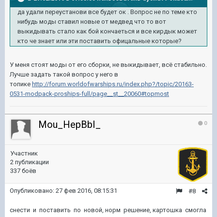
да удали переустанови все будет ок . Вопрос не по теме кто
нибудь моды ставил новые от медвед что то вот
выкидывать стало как бой кончаеться и все кирдык может
кто че знает или эти поставить офицальные которые?
У меня стоят моды от его сборки, не выкидывает, всё стабильно.
Лучше задать такой вопрос у него в
топике
http://forum.worldofwarships.ru/index.php?/topic/20163-
0531-modpack-proships-full/page__st__20060#topmost
Mou_HepBbI_
0
Участник
2 публикации
337 боёв
Опубликовано:
27 фев 2016, 08:15:31
#8
снести и поставить по новой, норм решение, картошка смогла