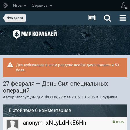
Игры
Сервисы
Флудилка
Для публикации в этом разделе необходимо провести 50
боёв.
27 февраля — День Сил специальных
операций
Автор:
anonym_xNLyLdHkE6Hn
,
27 фев 2016, 10:51:12
в
Флудилка
В этой теме 6 комментариев
anonym_xNLyLdHkE6Hn
8 139