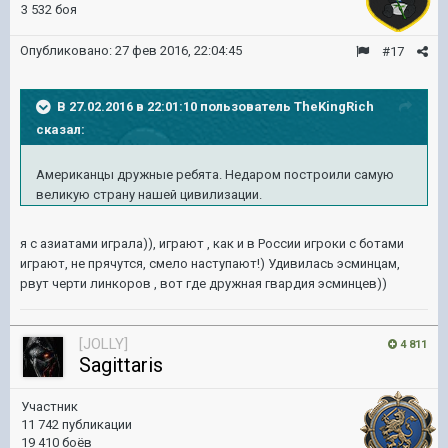
3 532 боя
Опубликовано:
27 фев 2016, 22:04:45
#17
В 27.02.2016 в 22:01:10 пользователь TheKingRich
сказал:
Американцы дружные ребята. Недаром построили самую
великую страну нашей цивилизации.
я с азиатами играла)), играют , как и в России игроки с ботами
играют, не прячутся, смело наступают!) Удивилась эсминцам,
рвут черти линкоров , вот где дружная гвардия эсминцев))
[JOLLY]
4 811
Sagittaris
Участник
11 742 публикации
19 410 боёв