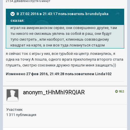
21:54 Добавлено спустя 6 минут
В 27.02.2016 в 21:43:17 пользователь brundulyaka
сказал:
играл на американском серве, они совершенно другие, там
ты никого не сможешь увлечь за собой в раш, они будут
тупо смотреть , или наоборот, кликнешь совзводному
квадрат на карте, а они все туда ломануться стадом
я сейчас ток с игры у них, все гурьбой на центр ломанулись, я
одна на точку А пошла, одного врага прихлопнула второго стала
глушить, смотрю союзники дружно пришли меня защищать))
Изменено
27 фев 2016, 21:49:28
пользователем Linda102
anonym_tHhMhI9RQlAR
952
Участник
1 311 публикация