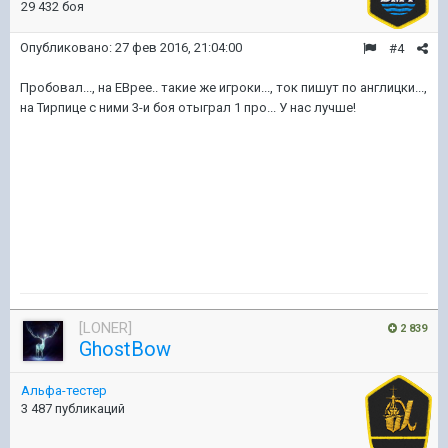
29 432 боя
Опубликовано:
27 фев 2016, 21:04:00
#4
Пробовал..., на ЕВрее.. такие же игроки..., ток пишут по англицки...,
на Тирпице с ними 3-и боя отыграл 1 про... У нас лучше!
[LONER]
2 839
GhostBow
Альфа-тестер
3 487 публикаций