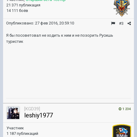
21 371 публикация
14 111 боёв
Опубликовано:
27 фев 2016, 20:59:10
#3
Я бы посоветовал не ходить к ним и не позорить Русишь
туристик
[KGD39]
1 234
leshiy1977
Участник
1 187 публикаций