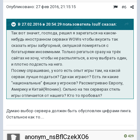
Опубликовано:
27 фев 2016, 21:15:15
#6
В 27.02.2016 в 20:54:29 пользователь Isulf сказал:
Так вот значит, господа, решил я зарегаться на каком-
нибудь иностранном серваке WOWs чтобы вкусить так
сказать игры забугорный, силушкой померяться с
богатырями иноземными. Только регаться сразу на трёх
сайтах не хочу, чтобы не распыляться, а хочу выбрать один,
и плотно подсесть на него.
Посему спрашиваю, у кого есть опыт игры там, на какой
сервак лучше податься? Где как играют? Есть ли какие
"национальные" фишки у игроков? Рассматриваю Европу,
Америку и Китай(Японию). Сильно на тех серверах стиль
игры отличается от нашего? Кто то пробовал?
Думаю выбор сервера должен быть обусловлен цифрами пинга.
Остальное как то....
anonym_nsBflCzekXO6
429