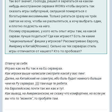
Так вот значит, господа, решил я зарегаться на каком-
нибудь иностранном серваке WOWs чтобы вкусить так
сказать игры забугорный, силушкой померяться с
богатырями иноземными. Только регаться сразу на трёх
сайтах не хочу, чтобы не распыляться, а хочу выбрать один,
и плотно подсесть на него.
Посему спрашиваю, у кого есть опыт игры там, на какой
сервак лучше податься? Где как играют? Есть ли какие
"национальные" фишки у игроков? Рассматриваю Европу,
Америку и Китай(Японию). Сильно на тех серверах стиль
игры отличается от нашего? Кто то пробовал?
Отвечу за себя.
Играю как на Ru так и на Eu серверах.
Как игроки выше написали смотрите какой у вас пинг.
Далее, на Китайский не советую, ибо боль будет намного больше
чем на Ру серверах. )))) там еще те ребята.
На Европейском, почти так же как и тут.
Как вывод, на Американском, не скажу что комфортнее, но если уж
вы что то "можете", то пробуйте там.