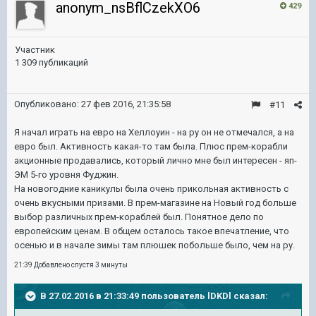
anonym_nsBflCzekXO6
429
Участник
1 309 публикаций
Опубликовано:
27 фев 2016, 21:35:58
#11
Я начал играть на евро на Хеллоуин - на ру он не отмечался, а на
евро был. Активность какая-то там была. Плюс прем-корабли
акционные продавались, который лично мне был интересен - яп-
ЭМ 5-го уровня Фуджин.
На новогодние каникулы была очень прикольная активность с
очень вкусными призами. В прем-магазине на Новый год больше
выбор различных прем-кораблей был. Понятное дело по
европейским ценам. В общем осталось такое впечатление, что
осенью и в начале зимы там плюшек побольше было, чем на ру.
21:39 Добавлено спустя 3 минуты
В 27.02.2016 в 21:33:49 пользователь lDKDl сказал: