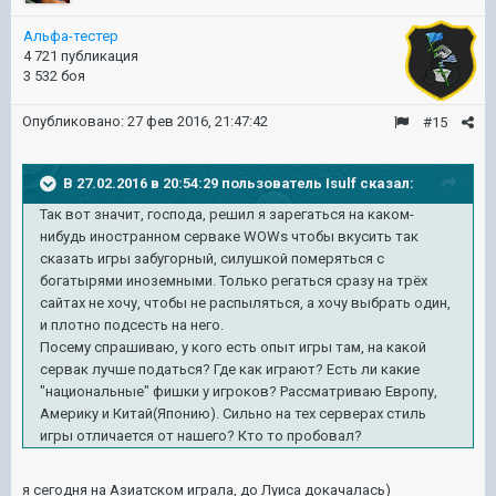
Альфа-тестер
4 721 публикация
3 532 боя
Опубликовано:
27 фев 2016, 21:47:42
#15
В 27.02.2016 в 20:54:29 пользователь Isulf сказал:
Так вот значит, господа, решил я зарегаться на каком-
нибудь иностранном серваке WOWs чтобы вкусить так
сказать игры забугорный, силушкой померяться с
богатырями иноземными. Только регаться сразу на трёх
сайтах не хочу, чтобы не распыляться, а хочу выбрать один,
и плотно подсесть на него.
Посему спрашиваю, у кого есть опыт игры там, на какой
сервак лучше податься? Где как играют? Есть ли какие
"национальные" фишки у игроков? Рассматриваю Европу,
Америку и Китай(Японию). Сильно на тех серверах стиль
игры отличается от нашего? Кто то пробовал?
я сегодня на Азиатском играла, до Луиса докачалась)