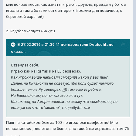
мне понравилось, как азиаты играют. дружно, правда я у ботов
играла и там с ботами есть интереный режим для новичков, с
береговой охраной)
21:52 Добавлено спустя 4 минуты
В 27.02.2016 в 21:39:41 пользователь DeutschIand
сказал:
Отвечу за себя.
Играю как на Ru так и на Eu серверах.
Как игроки выше написали смотрите какой у вас пинг.
Далее, на Китайский не советую, ибо боль будет намного
больше чем на Ру серверах. )))) там еще те ребята.
На Европейском, почти так же как и тут.
Как вывод, на Американском, не скажу что комфортнее, но
если уж вы что то "можете", то пробуйте там.
Пинг на китайском был за 100, но игралось камфортно! Мне
понравилось , вылетов не было, фпс такой же держалася там 76