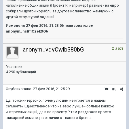
наполнение общих акций (Проект R, например) разные - на евро
собирали другой корабль за другое количество жемчужин с
другой структурой заданий
Изменено
27 фев 2016, 21:28:06
пользователем
anonym_nsBflCzekXO6
anonym_vqvCwlb380bG
2 074
Участник
4 290 публикаций
Опубликовано:
27 фев 2016, 21:25:29
#8
Да, тоже интересно, почему людям не играется в нашем
сегменте? Единственное что на евро лучше - больше каких-о
интересных акций, да и по проекту Р там раздавали просто
шикарный эсминец, в отличии от нашего бревна.