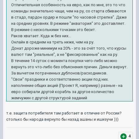
Отличительная особенность на евро, как по мне, это то что
команды значительно чаще, чем на ру, со старта сбиваются
в стадо, пардон ордер и пошли "по часовой стрелке". Даже
на средних уровнях. В режиме "акватория" это доставляет.
В режиме с несколькими точками это бесит.
Раков хватает. Куда ж без них...
Онлайн в среднем на треть ниже, чем на ру.
Донат дороже минимум на 20% - это за счёт того, что курсы
валют там "реальные", а не "фиксированные" как на ру.
В течение 14 суток с момента покупки чего-либо можно
вернуть это что-либо без объяснения причин. Деньги вернут.
За вычетом потраченных дублонов/расходников.
"Свои" праздники и соответственно акции под них.
наполнение общих акций (Проект R, например) разные - на
евро собирали другой корабль за другое количество
жемчужин с другой структурой заданий
т.е. защита потребителя там работает в отличие от России?
столько бы народа вернуло бы назад ашаны и ишизучи )))
4