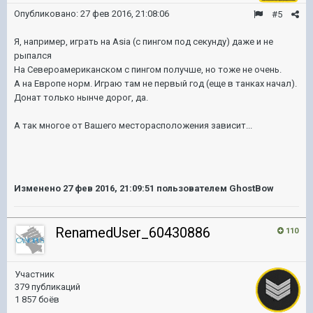
Опубликовано:
27 фев 2016, 21:08:06
#5
Я, например, играть на Asia (с пингом под секунду) даже и не
рыпался
На Североамериканском с пингом получше, но тоже не очень.
А на Европе норм. Играю там не первый год (еще в танках начал).
Донат только нынче дорог, да.
А так многое от Вашего месторасположения зависит...
Изменено
27 фев 2016, 21:09:51
пользователем GhostBow
RenamedUser_60430886
110
Участник
379 публикаций
1 857 боёв