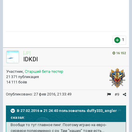
1
[JP]
16 152
lDKDl
Участник,
Старший бета-тестер
21 371 публикация
14 111 боёв
Опубликовано:
27 фев 2016, 21:33:49
#9
В 27.02.2016 в 21:24:40 пользователь duffy333_angler
сказал:
Вообще то тут главное пинг. Поэтому играю на евро-
сервере попеременно с ру. Там "наших" тоже есть...