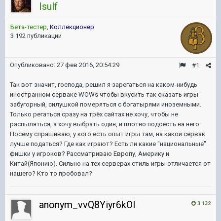
Isulf
Бета-тестер
,
Коллекционер
3 192 публикации
Опубликовано:
27 фев 2016, 20:54:29
#1
Так вот значит, господа, решил я зарегаться на каком-нибудь
иностранном серваке WOWs чтобы вкусить так сказать игры
забугорный, силушкой померяться с богатырями иноземными.
Только регаться сразу на трёх сайтах не хочу, чтобы не
распыляться, а хочу выбрать один, и плотно подсесть на него.
Посему спрашиваю, у кого есть опыт игры там, на какой сервак
лучше податься? Где как играют? Есть ли какие "национальные"
фишки у игроков? Рассматриваю Европу, Америку и
Китай(Японию). Сильно на тех серверах стиль игры отличается от
нашего? Кто то пробовал?
anonym_vvQ8Yiyr6kOI
3 132