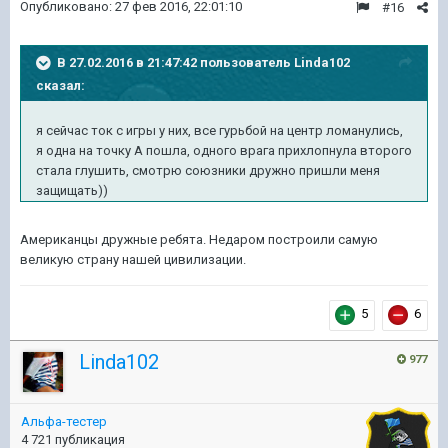
Опубликовано:
27 фев 2016, 22:01:10
#16
В 27.02.2016 в 21:47:42 пользователь Linda102
сказал:
я сейчас ток с игры у них, все гурьбой на центр ломанулись,
я одна на точку А пошла, одного врага прихлопнула второго
стала глушить, смотрю союзники дружно пришли меня
защищать))
Американцы дружные ребята. Недаром построили самую
великую страну нашей цивилизации.
5
6
Linda102
977
Альфа-тестер
4 721 публикация