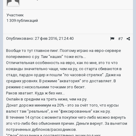
Участник
1 309 публикаций
Опубликовано:
27 фев 2016, 21:24:40
#7
Вообще то тут главное пинг. Поэтому играю на евро-сервере
попеременно с ру. Там "наших" тоже есть...
Отличительная особенность на евро, как по мне, это то что
команды значительно чаще, чем на ру, со старта сбиваются в
стадо, пардон ордер и пошли "по часовой стрелке". Даже на
средних уровнях. В режиме "акватория" это доставляет. В
режиме с несколькими точками это бесит.
Раков хватает. Куда ж без них...
Онлайн в среднем на треть ниже, чем на ру.
Донат дороже минимум на 20% - это за счёт того, что курсы
валют там "реальные", а не "фиксированные" как на ру.
В течение 14 суток с момента покупки чего-либо можно вернуть
это что-либо без объяснения причин. Деньги вернут. За вычетом
потраченных дублонов/расходников.
"Свои" праздники и соответственно акции под них.