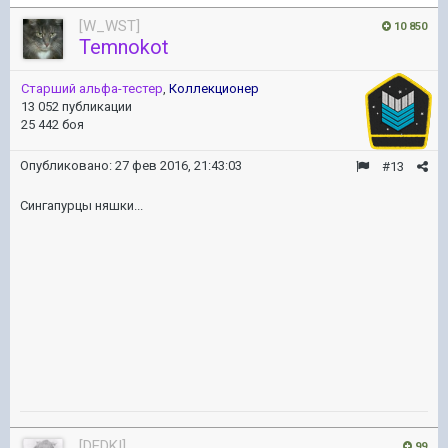
[W_WST]
10 850
Temnokot
Старший альфа-тестер
,
Коллекционер
13 052 публикации
25 442 боя
Опубликовано:
27 фев 2016, 21:43:03
#13
Сингапурцы няшки...
[DEDKI]
99