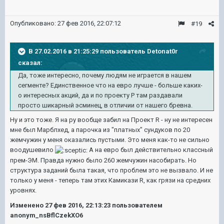
Опубликовано:
27 фев 2016, 22:07:12
#19
В 27.02.2016 в 21:25:29 пользователь Detonat0r
сказал:
Да, тоже интересно, почему людям не играется в нашем
сегменте? Единственное что на евро лучше - больше каких-
о интересных акций, да и по проекту Р там раздавали
просто шикарный эсминец, в отличии от нашего бревна.
Ну и это тоже. Я на ру вообще забил на Проект R - ну не интересен
мне был Марблхед, а парочка из "платных" сундуков по 20
жемчужин у меня оказались пустыми. Это меня как-то не сильно
воодушевило
А на евро был действительно классный
прем-ЭМ. Правда нужно было 260 жемчужин насобирать. Но
структура заданий была такая, что проблем это не вызвало. И не
только у меня - теперь там этих Камикази R, как грязи на средних
уровнях.
Изменено
27 фев 2016, 22:13:23
пользователем
anonym_nsBflCzekXO6