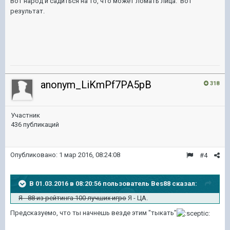
Вот народ и садиться на то, что может ломать лица. Вот
результат.
anonym_LiKmPf7PA5pB
318
Участник
436 публикаций
Опубликовано:
1 мар 2016, 08:24:08
#4
В 01.03.2016 в 08:20:56 пользователь Bes88 сказал:
Я - 88 из рейтинга 100 лучших игро
Я - ЦА.
Предсказуемо, что ты начнешь везде этим "тыкать"