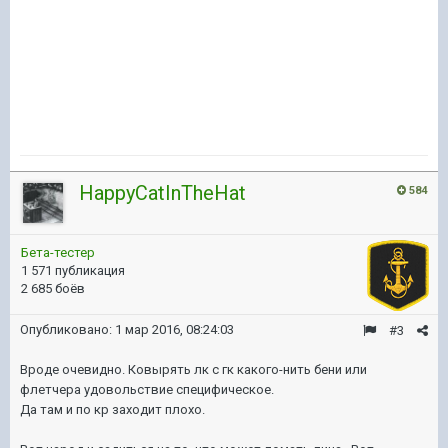
HappyCatInTheHat
584
Бета-тестер
1 571 публикация
2 685 боёв
Опубликовано:
1 мар 2016, 08:24:03
#3
Вроде очевидно. Ковырять лк с гк какого-нить бени или
флетчера удовольствие специфическое.
Да там и по кр заходит плохо.