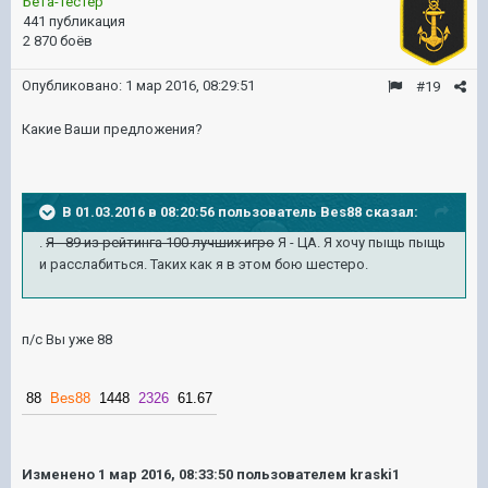
Бета-тестер
441 публикация
2 870 боёв
Опубликовано:
1 мар 2016, 08:29:51
#19
Какие Ваши предложения?
В 01.03.2016 в 08:20:56 пользователь Bes88 сказал:
.
Я - 89 из рейтинга 100 лучших игро
Я - ЦА. Я хочу пыщь пыщь
и расслабиться. Таких как я в этом бою шестеро.
п/с Вы уже 88
88
Bes88
1448
2326
61.67
Изменено
1 мар 2016, 08:33:50
пользователем kraski1