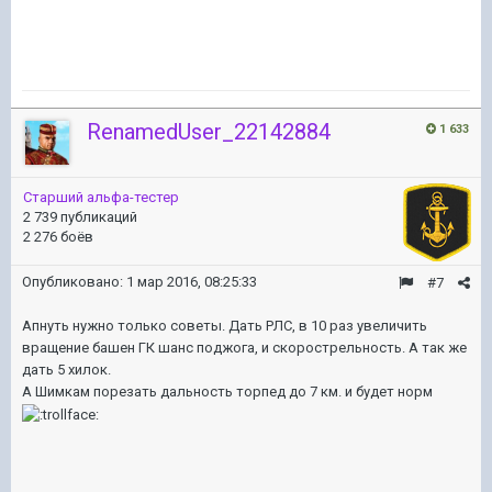
RenamedUser_22142884
1 633
Старший альфа-тестер
2 739 публикаций
2 276 боёв
Опубликовано:
1 мар 2016, 08:25:33
#7
Апнуть нужно только советы. Дать РЛС, в 10 раз увеличить
вращение башен ГК шанс поджога, и скорострельность. А так же
дать 5 хилок.
А Шимкам порезать дальность торпед до 7 км. и будет норм