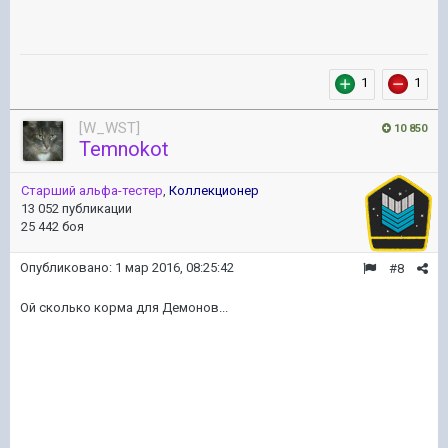
1
1
[W_WST]
10 850
Temnokot
Старший альфа-тестер
,
Коллекционер
13 052 публикации
25 442 боя
Опубликовано:
1 мар 2016, 08:25:42
#8
Ой сколько корма для Демонов...