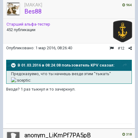
[MAKAK]
964
Bes88
Старший альфа-тестер
452 публикации
Опубликовано:
1 мар 2016, 08:26:40
#12
В 01.03.2016 в 08:24:08 пользователь KPV сказал:
Предсказуемо, что ты начнешь везде этим "тыкать"
Везде? 1 раз тыкнул и то зачеркнул.
anonym_LiKmPf7PA5pB
318