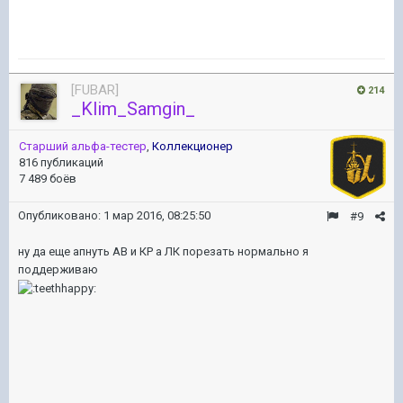
[FUBAR]
214
_Klim_Samgin_
Старший альфа-тестер
,
Коллекционер
816 публикаций
7 489 боёв
Опубликовано:
1 мар 2016, 08:25:50
#9
ну да еще апнуть АВ и КР а ЛК порезать нормально я
поддерживаю