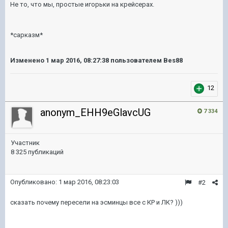
Не то, что мы, простые игорьки на крейсерах.
*сарказм*
Изменено
1 мар 2016, 08:27:38
пользователем Bes88
12
anonym_EHH9eGlavcUG
7 334
Участник
8 325 публикаций
Опубликовано:
1 мар 2016, 08:23:03
#2
сказать почему пересели на эсминцы все с КР и ЛК? )))