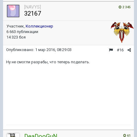
[NAVYS]
2 345
32167
Участник,
Коллекционер
6 663 публикации
14 323 боя
Опубликовано:
1 мар 2016, 08:29:03
#16
Ну не смогли разрабы, что теперь поделать.
DeaDooGuN
61