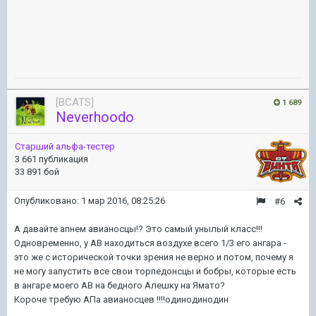
[BCATS]
1 689
Neverhoodo
Старший альфа-тестер
3 661 публикация
33 891 бой
Опубликовано:
1 мар 2016, 08:25:26
#6
А давайте апнем авианосцы!? Это самый унылый класс!!!
Одновременно, у АВ находиться воздухе всего 1/3 его ангара -
это же с исторической точки зрения не верно и потом, почему я
не могу запустить все свои торпедонсцы и бобры, которые есть
в ангаре моего АВ на бедного Алешку на Ямато?
Короче требую АПа авианосцев !!!!одинодинодин