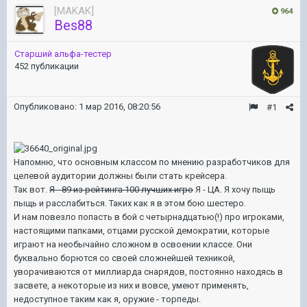
[MAKAK]
964
Bes88
Старший альфа-тестер
452 публикации
Опубликовано:
1 мар 2016, 08:20:56
#1
Напомню, что основным классом по мнению разработчиков для
целевой аудитории должны были стать крейсера.
Так вот.
Я - 89 из рейтинга 100 лучших игро
Я - ЦА. Я хочу пыщь
пыщь и расслабиться. Таких как я в этом бою шестеро.
И нам повезло попасть в бой с четырнадцатью(!) про игроками,
настоящими папками, отцами русской демократии, которые
играют на необычайно сложном в освоении классе. Они
буквально борются со своей сложнейшей техникой,
уворачиваются от миллиарда снарядов, постоянно находясь в
засвете, а некоторые из них и вовсе, умеют применять,
недоступное таким как я, оружие - торпеды.