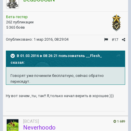
Бета-тестер
262 публикации
5 365 боёв
Опубликовано:
1 мар 2016, 08:29:04
#17
В 01.03.2016 в 08:26:21 пользователь __Flesh_
сказал:
Говорят уже починили бесплатную, сейчас обратно
пересядут.
Ну вот зачем ,ты, так!! Я,только начал верить в хорошее.)))
[BCATS]
1 689
Neverhoodo