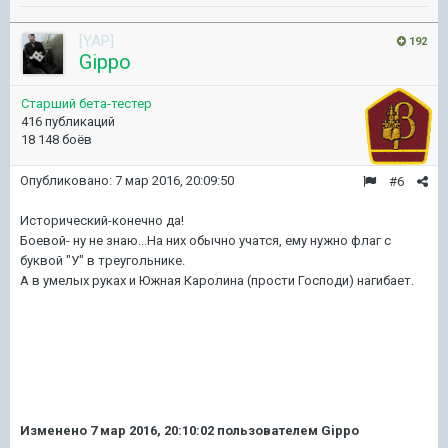
[YAP]
192
Gippo
Старший бета-тестер
416 публикаций
18 148 боёв
Опубликовано:
7 мар 2016, 20:09:50
#6
Исторический-конечно да!
Боевой- ну не знаю...На них обычно учатся, ему нужно флаг с
буквой "У" в треугольнике.
А в умелых руках и Южная Каролина (прости Господи) нагибает.
Изменено
7 мар 2016, 20:10:02
пользователем Gippo