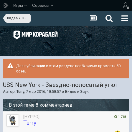
Игры
Сервисы
Видео и Звук
Для публикации в этом разделе необходимо провести 50
боёв.
USS New York - Звездно-полосатый утюг
Автор:
Turry
,
7 мар 2016, 18:58:57
в
Видео и Звук
В этой теме 8 комментариев
[HYPPO]
1 718
Turry