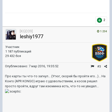
2
[KGD39]
1 234
leshiy1977
Участник
1 187 публикаций
29 432 боя
Опубликовано:
7 мар 2016, 19:35:52
#3
Про карты ты что-то загнул... (Утюг, скорей бы пройти его...)... На
Конго (APR KONGO) играю с удовольствием, а косов решил
просто пройти, вдруг там изюминка есть, что-то не увидел...