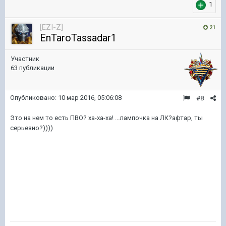
1
[EZI-Z]
21
EnTaroTassadar1
Участник
63 публикации
Опубликовано:
10 мар 2016, 05:06:08
#8
Это на нем то есть ПВО? ха-ха-ха! ...лампочка на ЛК?афтар, ты
серьезно?))))