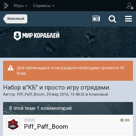
Игры
Сервисы
Клановый
Для публикации в этом разделе необходимо провести 50
боёв.
Набор в"КБ" и просто игру отрядами.
Автор:
Piff_Paff_Boom
,
29 мар 2016, 13:48:32
в
Клановый
В этой теме 1 комментарий
[IMM]
335
Piff_Paff_Boom