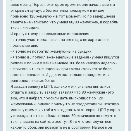
весь месяц. Через некоторое время после начала эвента
открывал сундук с бесплатным премиумом и видел
примерно 120 жемчужин в тот момент. Но по завершении
эвента мне написало что у меня 80/80 жемчижен, и корабль
так и не выдали.
И сразу отвечу на возможные возражения:
- я точно участвовал с начала эвента, а не зарегался в
последние дни;
- я точно не потратил жемчужины на сундуки;
- я точно выполнил еженедельные задания - у меня пишутся
реплеи и по ним у меня не менее 100 боев каждую неделю -
не выполнить еженедельки при таком количестве боев
просто нереально. И да, я играл только в рандоме или
ранговых, никаких ботов.
Я создал заявку в ЦПП, однако меня сначала пытались
отшить и закрыть заявку, заявляя что 80 жемчужин - это
все, что я набрал, просили дать им скришот со 120
жемчужинами, однако почему-то не предоставили штатную
машину времени чтоб я мог сделать этот скрин. ЦПП упорно
утверждает что я набрал только 80 жемчижен потому что
так написано на сайте, и все тут. В то что мог случиться
какой-то сбой, они поверить не в состоянии. На все мои