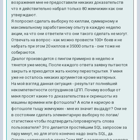
возражения мне не предоставили никаких доказательств
что я действительно набрал только 80 жемчижин как они
утверждают.
Я попросил сделать выборку по киллам, суммарному и
максимальному заработанному опыту в каждую неделю
акции, на что они ответили что они такого сделать не могут.
Отвечать на вопрос - как можно провести 100+ боев и не
набрать при этом 20 киллов и 35000 опыта - они тоже не
собираются.
Диалог производится с пингом примерно в неделю и
тянется уже месяц. После каждого ответа заявку пытаются
закрыть и приходится жать кнопку переоткрытия. У меня
уже не осталось никаких аргументов кроме матерных.
На мой взгляд данная ситуация - результат полнейшей
некомпетентности сотрудников ЦПП. Почему вообще от
меня просят какие-то доказательства и скриншоты из
машины времени или фотошопа? А если я нарисую в
фотошопе тыщу жемчужин - мне их значит выдадут? Они не
в состоянии сделать элементарную выборку по логам/
статистике чтобы подтвердить/опровергнуть слова
пользователя? Это делается простейшим SQL запросом за
пару минут, но для этого конечно надо знать SQL, да.
Ответы копипастой в стиле "сам ***" с задержкой в неделю