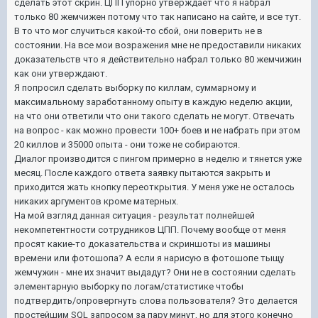
сделать этот скрин. ЦПП упорно утверждает что я набрал
только 80 жемчижен потому что так написано на сайте, и все тут.
В то что мог случиться какой-то сбой, они поверить не в
состоянии. На все мои возражения мне не предоставили никаких
доказательств что я действительно набрал только 80 жемчижин
как они утверждают.
Я попросил сделать выборку по киллам, суммарному и
максимальному заработанному опыту в каждую неделю акции,
на что они ответили что они такого сделать не могут. Отвечать
на вопрос - как можно провести 100+ боев и не набрать при этом
20 киллов и 35000 опыта - они тоже не собираются.
Диалог производится с пингом примерно в неделю и тянется уже
месяц. После каждого ответа заявку пытаются закрыть и
приходится жать кнопку переоткрытия. У меня уже не осталось
никаких аргументов кроме матерных.
На мой взгляд данная ситуация - результат полнейшей
некомпетентности сотрудников ЦПП. Почему вообще от меня
просят какие-то доказательства и скриншоты из машины
времени или фотошопа? А если я нарисую в фотошопе тыщу
жемчужин - мне их значит выдадут? Они не в состоянии сделать
элементарную выборку по логам/статистике чтобы
подтвердить/опровергнуть слова пользователя? Это делается
простейшим SQL запросом за пару минут, но для этого конечно