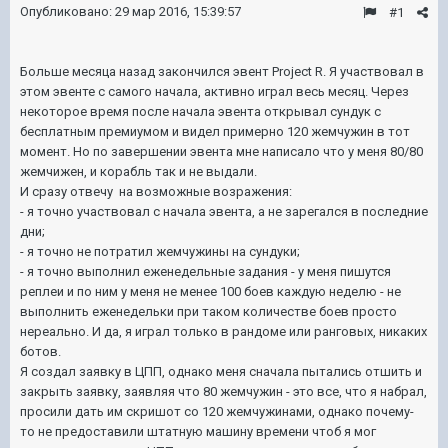
Опубликовано:
29 мар 2016, 15:39:57
#1
Больше месяца назад закончился эвент Project R. Я участвовал в
этом эвенте с самого начала, активно играл весь месяц. Через
некоторое время после начала эвента открывал сундук с
бесплатным премиумом и видел примерно 120 жемчужин в тот
момент. Но по завершении эвента мне написало что у меня 80/80
жемчижен, и корабль так и не выдали.
И сразу отвечу на возможные возражения:
- я точно участвовал с начала эвента, а не зарегался в последние
дни;
- я точно не потратил жемчужины на сундуки;
- я точно выполнил еженедельные задания - у меня пишутся
реплеи и по ним у меня не менее 100 боев каждую неделю - не
выполнить еженедельки при таком количестве боев просто
нереально. И да, я играл только в рандоме или ранговых, никаких
ботов.
Я создал заявку в ЦПП, однако меня сначала пытались отшить и
закрыть заявку, заявляя что 80 жемчужин - это все, что я набрал,
просили дать им скришот со 120 жемчужинами, однако почему-
то не предоставили штатную машину времени чтоб я мог