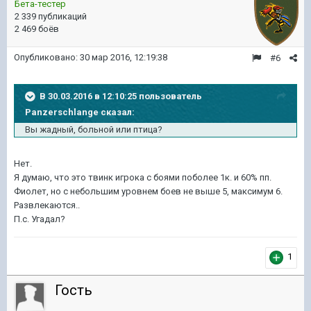
Бета-тестер
2 339 публикаций
2 469 боёв
Опубликовано:
30 мар 2016, 12:19:38
#6
В 30.03.2016 в 12:10:25 пользователь
Panzerschlange сказал:
Вы жадный, больной или птица?
Нет.
Я думаю, что это твинк игрока с боями поболее 1к. и 60% пп.
Фиолет, но с небольшим уровнем боев не выше 5, максимум 6.
Развлекаются..
П.с. Угадал?
1
Гость