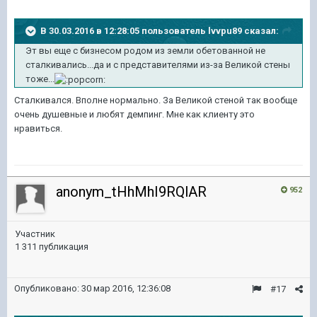
В 30.03.2016 в 12:28:05 пользователь lvvpu89 сказал:
Эт вы еще с бизнесом родом из земли обетованной не
сталкивались...да и с представителями из-за Великой стены
тоже...
Сталкивался. Вполне нормально. За Великой стеной так вообще
очень душевные и любят демпинг. Мне как клиенту это
нравиться.
anonym_tHhMhI9RQlAR
952
Участник
1 311 публикация
Опубликовано:
30 мар 2016, 12:36:08
#17