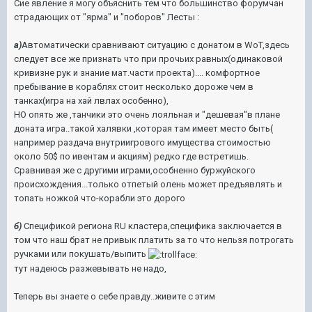
Сие явление я могу объяснить тем что большинство форумчан
страдающих от "ярма" и "поборов" Лесты :
а)
Автоматически сравнивают ситуацию с донатом в WoT,здесь
следует все же признать что при прочьих равных(одинаковой
кривизне рук и знание мат.части проекта).... комфортное
пребывание в кораблях стоит несколько дороже чем в
танках(игра на хай лвлах особенно),
НО опять же ,танчики это очень лояльная и "дешевая"в плане
доната игра..такой халявки ,которая там имеет место быть(
например раздача внутриигрового имущества стоимостью
около 50$ по ивентам и акциям) редко где встретишь.
Сравнивая же с другими играми,особненно буржуйского
происхождения...только отпетый олень может предъявлять и
топать ножкой что-корабли это дорого
б)
Спецификой региона RU кластера,специфика заключается в
том что наш брат не привык платить за то что нельзя потрогать
ручками или покушать/выпить
тут надеюсь разжевывать не надо,
Теперь вы знаете о себе правду..живите с этим