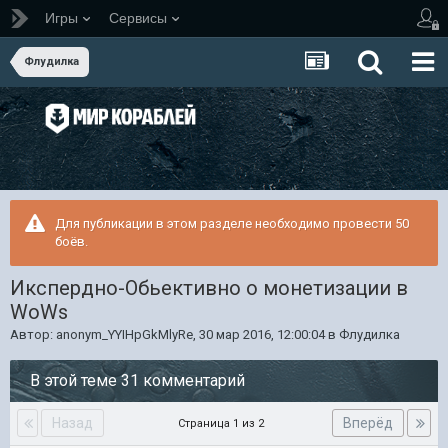
Игры
Сервисы
Флудилка
Для публикации в этом разделе необходимо провести 50
боёв.
Икспердно-Обьективно о монетизации в
WoWs
Автор:
anonym_YYIHpGkMlyRe
,
30 мар 2016, 12:00:04
в
Флудилка
В этой теме 31 комментарий
Назад
Вперёд
Страница 1 из 2