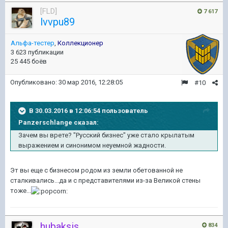
[FLD]
7 617
lvvpu89
Альфа-тестер
,
Коллекционер
3 623 публикации
25 445 боёв
Опубликовано:
30 мар 2016, 12:28:05
#10
В 30.03.2016 в 12:06:54 пользователь
Panzerschlange сказал:
Зачем вы врете? "Русский бизнес" уже стало крылатым
выражением и синонимом неуемной жадности.
Эт вы еще с бизнесом родом из земли обетованной не
сталкивались...да и с представителями из-за Великой стены
тоже...
hubaksis
834