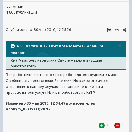
Участник
1 865 публикаций
Опубликовано:
30 мар 2016, 12:25:26
#9
В 30.03.2016 в 12:19:42 пользователь AdmFlint
сказал:
Хм? А как же литовский? Самые жадные и худшие
работодатели.
Все работники считают своего работодателя худшим в мире.
Особенности человеческой психики. Но какое это имеет
отношение к нашему случаю - отношениям клиента и
производителя услуг? Или вы работаете на КВГ?
Изменено
30 мар 2016, 12:34:47
пользователем
anonym_nFXfvTeQVnN9
1
1