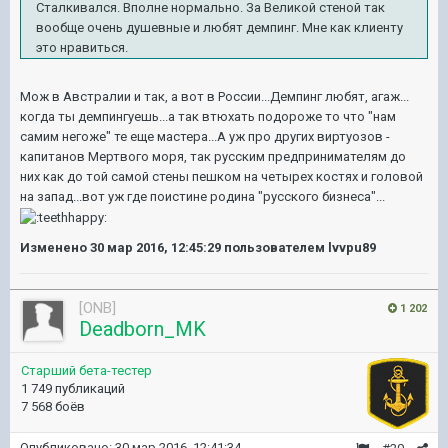
Сталкивался. Вполне нормально. За Великой стеной так
вообще очень душевные и любят демпинг. Мне как клиенту
это нравиться.
Мож в Австралии и так, а вот в России...Демпинг любят, агаж...
когда ты демпингуешь...а так втюхать подороже то что "нам
самим негоже" те еще мастера...А уж про других виртуозов -
капитанов Мертвого моря, так русским предпринимателям до
них как до той самой стены пешком на четырех костях и головой
на запад...вот уж где поистине родина "русского бизнеса"...
Изменено
30 мар 2016, 12:45:29
пользователем lvvpu89
[ONB]
1 202
Deadborn_MK
Старший бета-тестер
1 749 публикаций
7 568 боёв
Опубликовано:
30 мар 2016, 12:41:34