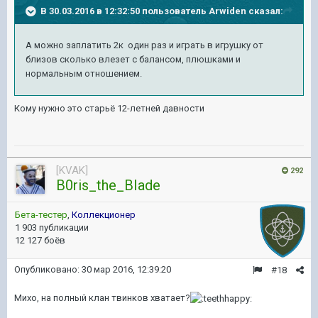
В 30.03.2016 в 12:32:50 пользователь Arwiden сказал:
А можно заплатить 2к один раз и играть в игрушку от
близов сколько влезет с балансом, плюшками и
нормальным отношением.
Кому нужно это старьё 12-летней давности
[KVAK]
292
B0ris_the_BIade
Бета-тестер
,
Коллекционер
1 903 публикации
12 127 боёв
Опубликовано:
30 мар 2016, 12:39:20
#18
Михо, на полный клан твинков хватает?