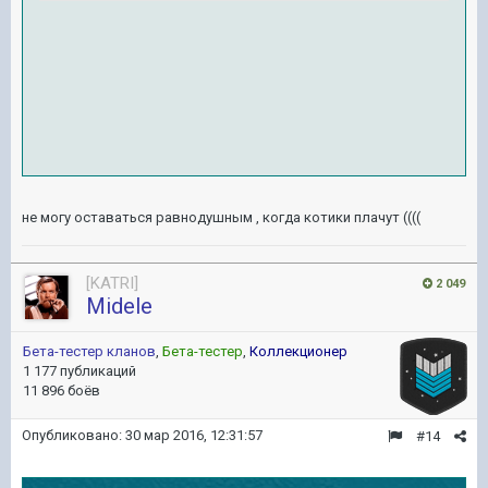
не могу оставаться равнодушным , когда котики плачут ((((
[KATRI]
2 049
Midele
Бета-тестер кланов
,
Бета-тестер
,
Коллекционер
1 177 публикаций
11 896 боёв
Опубликовано:
30 мар 2016, 12:31:57
#14