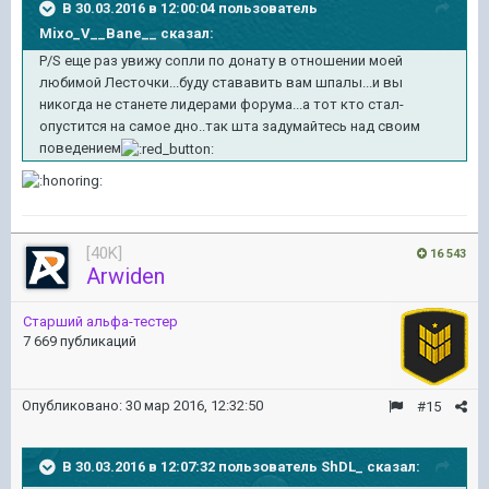
В 30.03.2016 в 12:00:04 пользователь
Mixo_V__Bane__ сказал:
P/S еще раз увижу сопли по донату в отношении моей
любимой Лесточки...буду стававить вам шпалы...и вы
никогда не станете лидерами форума...а тот кто стал-
опустится на самое дно..так шта задумайтесь над своим
поведением
[40K]
16 543
Arwiden
Старший альфа-тестер
7 669 публикаций
Опубликовано:
30 мар 2016, 12:32:50
#15
В 30.03.2016 в 12:07:32 пользователь ShDL_ сказал: