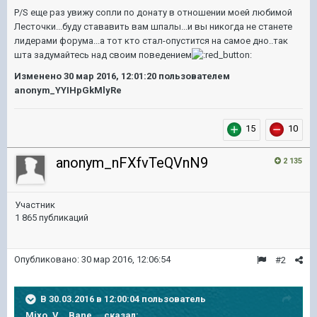
P/S еще раз увижу сопли по донату в отношении моей любимой
Лесточки...буду стававить вам шпалы...и вы никогда не станете
лидерами форума...а тот кто стал-опустится на самое дно..так
шта задумайтесь над своим поведением
Изменено
30 мар 2016, 12:01:20
пользователем
anonym_YYIHpGkMlyRe
15
10
anonym_nFXfvTeQVnN9
2 135
Участник
1 865 публикаций
Опубликовано:
30 мар 2016, 12:06:54
#2
В 30.03.2016 в 12:00:04 пользователь
Mixo_V__Bane__ сказал: