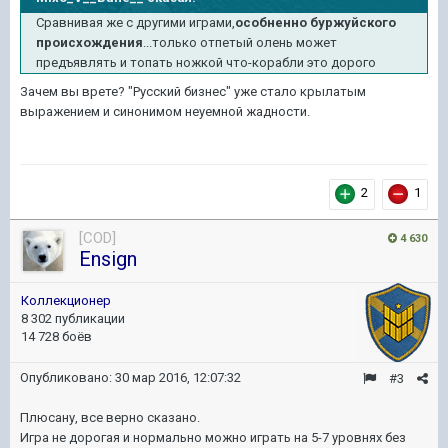
Сравнивая же с другими играми,
особненно буржуйского
происхождения
...только отпетый олень может
предъявлять и топать ножкой что-корабли это дорого
Зачем вы врете? "Русский бизнес" уже стало крылатым
выражением и синонимом неуемной жадности.
2
1
[COD]
4 630
Ensign
Коллекционер
8 302 публикации
14 728 боёв
Опубликовано:
30 мар 2016, 12:07:32
#3
Плюсану, все верно сказано.
Игра не дорогая и нормально можно играть на 5-7 уровнях без