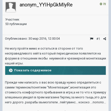
anonym_YYIHpGkMlyRe
72
Участник
53 публикации
Опубликовано:
30 мар 2016, 12:00:04
#1
Не могу пройти мимо и остаться в стороне от того
несправедливого хейта который периодически появляется на
форуме в отношении якобы неуемной и чрезмерной монетизации
нашей игры.
Показать содержимое
Прежде чем написать о вас всю правду нужно определиться с
самим термином/понятием "Монетезации",монетизация это
стоимость комфортного пребывания в игре,а не то что к примеру
алешенька увидел в прем магазине Тирпиц за много тыщь,это для
него дорого..разрабы вымогатели...пейтувинс... кококо ...попопо...