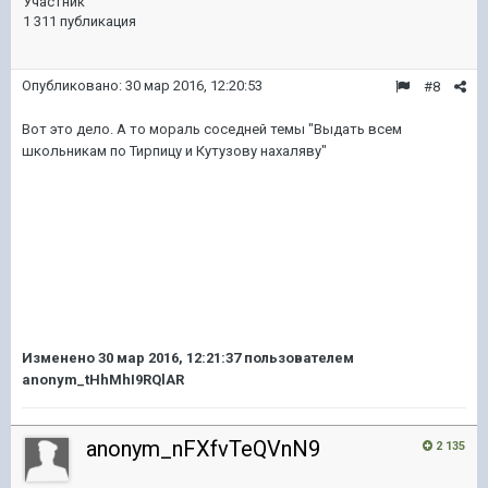
Участник
1 311 публикация
Опубликовано:
30 мар 2016, 12:20:53
#8
Вот это дело. А то мораль соседней темы "Выдать всем
школьникам по Тирпицу и Кутузову нахаляву"
Изменено
30 мар 2016, 12:21:37
пользователем
anonym_tHhMhI9RQlAR
anonym_nFXfvTeQVnN9
2 135