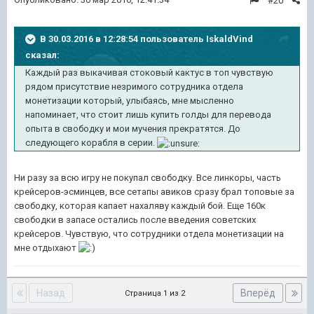
#20
В 30.03.2016 в 12:28:54 пользователь IskaldVind
сказал:
Каждый раз выкачивая стоковый кактус в топ чувствую
рядом присутствие незримого сотрудника отдела
монетизации который, улыбаясь, мне мысленно
напоминает, что стоит лишь купить голды для перевода
опыта в свободку и мои мучения прекратятся. До
следующего корабля в серии.
Ни разу за всю игру не покупал свободку. Все линкоры, часть
крейсеров-эсминцев, все сетапы авиков сразу брал топовые за
свободку, которая капает нахаляву каждый бой. Еще 160к
свободки в запасе остались после введения советских
крейсеров. Чувствую, что сотрудники отдела монетизации на
мне отдыхают
Назад
Вперёд
Страница 1 из 2