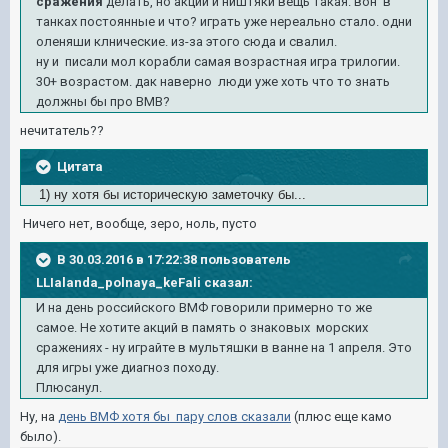
сражения
делать, но акции и ништяки вещь такая. вон в
танках постоянные и что? играть уже нереально стало. одни
оленяши клнические. из-за этого сюда и свалил.
ну и писали мол корабли самая возрастная игра трилогии.
30+ возрастом. дак наверно люди уже хоть что то знать
должны бы про ВМВ?
нечитатель??
Цитата
1) ну хотя бы историческую заметочку бы...
Ничего нет, вообще, зеро, ноль, пусто
В 30.03.2016 в 17:22:38 пользователь
LLIalanda_polnaya_keFali сказал:
И на день российского ВМФ говорили примерно то же
самое. Не хотите акций в память о знаковых морских
сражениях - ну играйте в мультяшки в ванне на 1 апреля. Это
для игры уже диагноз походу.
Плюсанул.
Ну, на
день ВМФ хотя бы пару слов сказали
(плюс еще камо
было).