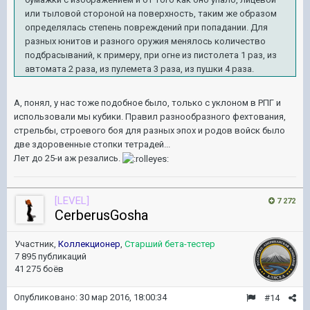
или тыловой стороной на поверхность, таким же образом
определялась степень повреждений при попадании. Для
разных юнитов и разного оружия менялось количество
подбрасываний, к примеру, при огне из пистолета 1 раз, из
автомата 2 раза, из пулемета 3 раза, из пушки 4 раза.
А, понял, у нас тоже подобное было, только с уклоном в РПГ и
использовали мы кубики. Правил разнообразного фехтования,
стрельбы, строевого боя для разных эпох и родов войск было
две здоровенные стопки тетрадей...
Лет до 25-и аж резались.
[LEVEL]
7 272
CerberusGosha
Участник,
Коллекционер
,
Старший бета-тестер
7 895 публикаций
41 275 боёв
Опубликовано:
30 мар 2016, 18:00:34
#14