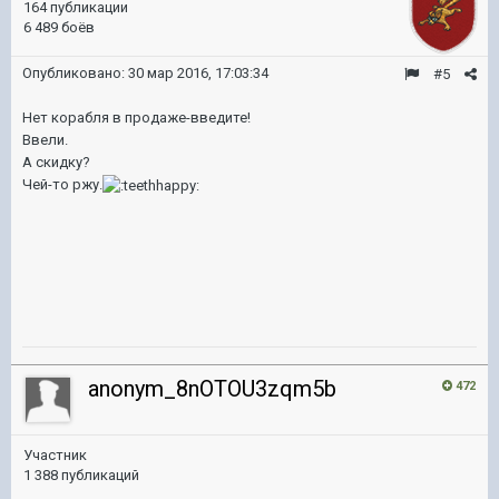
164 публикации
6 489 боёв
Опубликовано:
30 мар 2016, 17:03:34
#5
Нет корабля в продаже-введите!
Ввели.
А скидку?
Чей-то ржу.
anonym_8nOTOU3zqm5b
472
Участник
1 388 публикаций