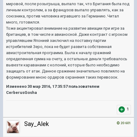
мировой, после розыгрыша, выпало так, что Британия была под
личным контролем, а за французов выпало управлять, как за
союзника, против человека игравшего за Германию. Читал
много, готовился.
Тоже акцентировал внимание на развитие авиации при игре за
британцев, в том числе и авианосной. Даже контракт с игроком
управлявшем Японией заключил на поставку партии
истребителей Зеро, пока не будет развита собственная
авиастроительная программа. Была к началу сражений
определенная сумма на счету, а остальные деньги требовалось
вывезти караванами с колоний, которые было необходимо
защищать от атак.
Данное сражение значительно повлияло на
формирование мною ордеров охранения таких перевозок.
Изменено
30 мар 2016, 17:35:57
пользователем
CerberusGosha
1
Say_Alek
20 601