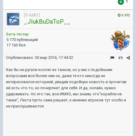
1
[9-MAY]
5 972
_JIukBuDaToP__
Бета-тестер
5 170 публикаций
17 163 боя
Опубликовано:
30 мар 2016, 17:44:32
#9
Как бы не ругали коллег из танков, но у них с подобными
вопросами все более чем ок, даже те кто никогда не
интересовался историей, увидев подобную новость и прочитав
её хоть что-то, но почерпнет для себя. И да, онлайн, нужно
удерживать. Но это так, все ИМХО, мы знаем, что"корабли не
танки", Леста пусть сама решает, к мнению игроков тут особо и
не прислушиваются.