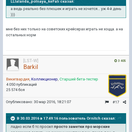
LLIalanda_polnaya_keFali сказал:
а ведь реально без плюшек и играть не хочется... уж 4-й день
)))
мне без них только на советских крейсерах играть не хоцца. а на
остальных норм
[LST-W]
3 405
Barkil
Викигвардия
,
Коллекционер
,
Старший бета-тестер
4 050 публикаций
25 574 боя
Опубликовано:
30 мар 2016, 18:21:07
#17
В 30.03.2016 в 17:49:16 пользователь Ornitch сказал:
ладно если б тс просил
просто заметки про морские