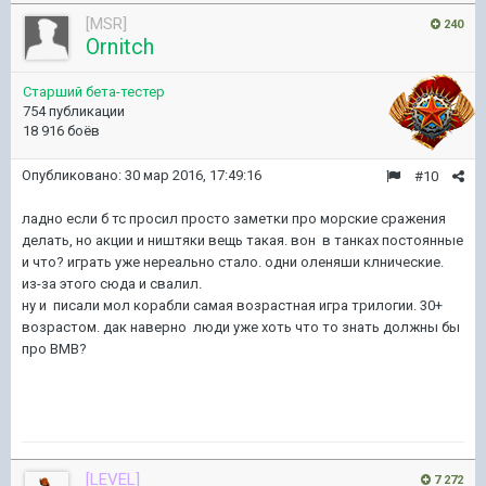
[MSR]
240
Ornitch
Старший бета-тестер
754 публикации
18 916 боёв
Опубликовано:
30 мар 2016, 17:49:16
#10
ладно если б тс просил просто заметки про морские сражения
делать, но акции и ништяки вещь такая. вон в танках постоянные
и что? играть уже нереально стало. одни оленяши клнические.
из-за этого сюда и свалил.
ну и писали мол корабли самая возрастная игра трилогии. 30+
возрастом. дак наверно люди уже хоть что то знать должны бы
про ВМВ?
[LEVEL]
7 272