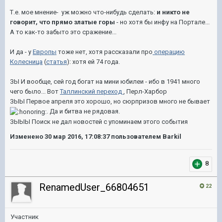
Т.е. мое мнение- уж можно что-нибудь сделать:
и никто не
говорит, что прямо златые горы
- но хотя бы инфу на Портале...
А то как-то забыто это сражение...
И да - у
Европы
тоже нет, хотя рассказали про
операцию
Колесница
(
статья
): хотя ей 74 года.
ЗЫ И вообще, сей год богат на мини юбилеи - ибо в 1941 много
чего было... Вот
Таллинский переход
, Перл-Харбор
ЗЫЫ Первое апреля это хорошо, но сюрпризов много не бывает
. Да и битва не рядовая.
ЗЫЫЫ Поиск не дал новостей с упоминаем этого события
Изменено
30 мар 2016, 17:08:37
пользователем Barkil
8
RenamedUser_66804651
22
Участник