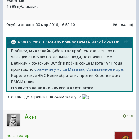
Участник
1 388 публикаций
Опубликовано:
30 мар 2016, 16:52:10
#4
В 30.03.2016 в 16:48:42 пользователь Barkil сказал:
В общем,
мини-вайн
(ибо и так проблем хватает - хотя
за акции отвечают отдельные люди, не связанные с
Великим и Ужасным ВСпбР и пр) - в конце Марта 1941 года
произошло
сражение у мыса Матапан, Средиземное море
:
Королевские ВМС Великобритании против Королевских
ВМС Италии.
Но как-то не видно ничего в честь этого.
Это там где Варспайт на 24 км жахнул?
Akar
118
Бета-тестер