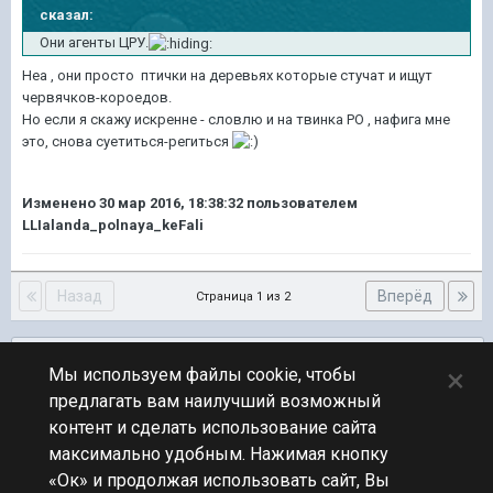
сказал:
Они агенты ЦРУ.
Неа , они просто птички на деревьях которые стучат и ищут
червячков-короедов.
Но если я скажу искренне - словлю и на твинка РО , нафига мне
это, снова суетиться-региться
Изменено
30 мар 2016, 18:38:32
пользователем
LLIalanda_polnaya_keFali
Назад
Вперёд
Страница 1 из 2
Подписчики
0
×
Мы используем файлы cookie, чтобы
предлагать вам наилучший возможный
ПЕРЕЙТИ К СПИСКУ ТЕМ
контент и сделать использование сайта
Обсуждение Мира Кораблей
максимально удобным. Нажимая кнопку
«Ок» и продолжая использовать сайт, Вы