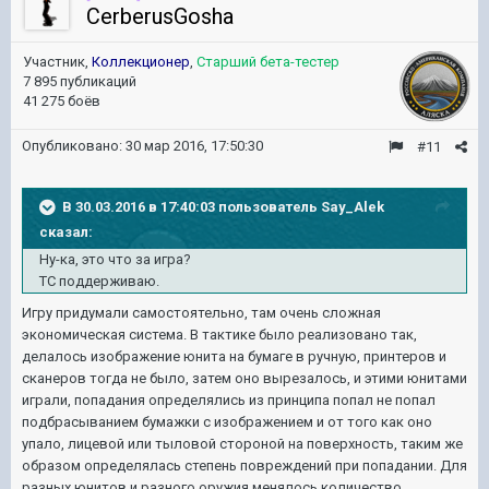
CerberusGosha
Участник,
Коллекционер
,
Старший бета-тестер
7 895 публикаций
41 275 боёв
Опубликовано:
30 мар 2016, 17:50:30
#11
В 30.03.2016 в 17:40:03 пользователь Say_Alek
сказал:
Ну-ка, это что за игра?
ТС поддерживаю.
Игру придумали самостоятельно, там очень сложная
экономическая система. В тактике было реализовано так,
делалось изображение юнита на бумаге в ручную, принтеров и
сканеров тогда не было, затем оно вырезалось, и этими юнитами
играли, попадания определялись из принципа попал не попал
подбрасыванием бумажки с изображением и от того как оно
упало, лицевой или тыловой стороной на поверхность, таким же
образом определялась степень повреждений при попадании. Для
разных юнитов и разного оружия менялось количество