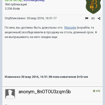
Бета-тестер
,
Коллекционер
966 публикаций
5 206 боёв
Опубликовано:
30 мар 2016, 16:51:17
#3
По мне, вы должны быть довольны что
Warspite
(корабль та
акционный) вообще ввели в продажу на столь длинный срок. А
не выпрашивать на него скидки еще.
Изменено
30 мар 2016, 16:51:38
пользователем DrDraw
anonym_8nOTOU3zqm5b
472