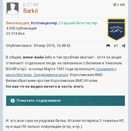
[LST-W]
3 405
Barkil
Викигвардия
,
Коллекционер
,
Старший бета-тестер
4 050 публикаций
25 574 боя
Опубликовано:
30 мар 2016, 16:48:42
#1
В общем,
мини-вайн
(ибо и так проблем хватает - хотя за акции
отвечают отдельные люди, не связанные с Великим и Ужасным
ВСпбР и пр) - в конце Марта 1941 года произошло
сражение у
мыса Матапан, Средиземное море
: Королевские ВМС
Великобритании против Королевских ВМС Италии.
Но как-то не видно ничего в честь этого.
Показать содержимое
И это все-таки не рядовая битва: Италия потеряла 3 тяжелых КР,
ну и еще ЛК сильно поврежден (и пр, и пр.).