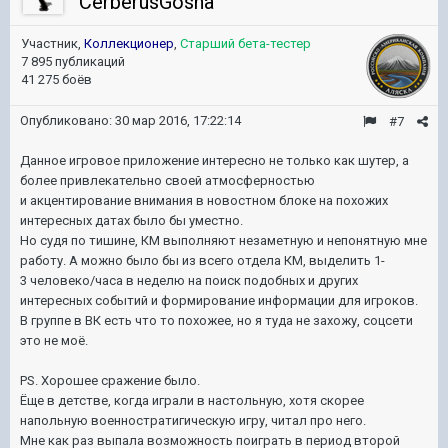
CerberusGosha
Участник,
Коллекционер
,
Старший бета-тестер
7 895 публикаций
41 275 боёв
Опубликовано:
30 мар 2016, 17:22:14
#7
Данное игровое приложение интересно не только как шутер, а
более привлекательно своей атмосферностью
и акцентирование внимания в новостном блоке на похожих
интересных датах было бы уместно.
Но судя по тишине, КМ выполняют незаметную и непонятную мне
работу. А можно было бы из всего отдела КМ, выделить 1-
3 человеко/часа в неделю на поиск подобных и других
интересных событий и формирование информации для игроков.
В группе в ВК есть что то похожее, но я туда не захожу, соцсети
это не моё.
PS.
Хорошее сражение было.
Ёще в детстве, когда играли в настольную, хотя скорее
напольную военностратигическую игру, читал про него.
Мне как раз выпала возможность поиграть в период второй