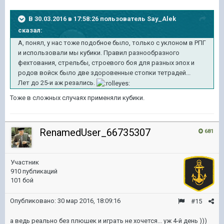
В 30.03.2016 в 17:58:26 пользователь Say_Alek
сказал:
А, понял, у нас тоже подобное было, только с уклоном в РПГ
и использовали мы кубики. Правил разнообразного
фехтования, стрельбы, строевого боя для разных эпох и
родов войск было две здоровенные стопки тетрадей...
Лет до 25-и аж резались.
Тоже в сложных случаях применяли кубики.
RenamedUser_66735307
681
Участник
910 публикаций
101 бой
Опубликовано:
30 мар 2016, 18:09:16
#15
а ведь реально без плюшек и играть не хочется... уж 4-й день )))