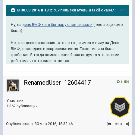
В 30.03.2016 в 18:21:07 пользователь Barkil сказал:
Ну, на
день ВМФ хотя бы пару слов сказали
(плюс еще камо
было).
Не , это день основания - это не то , я имел в виду на День
ВМФ , последнее воскресенье июля. Тоже тишина была
гробовая. Я тогда помню первый раз подумал что с этими
ребятами что-то сильно не так.
RenamedUser_12604417
1 154
Участник
1 362 публикации
Опубликовано:
30 мар 2016, 18:32:46
#19