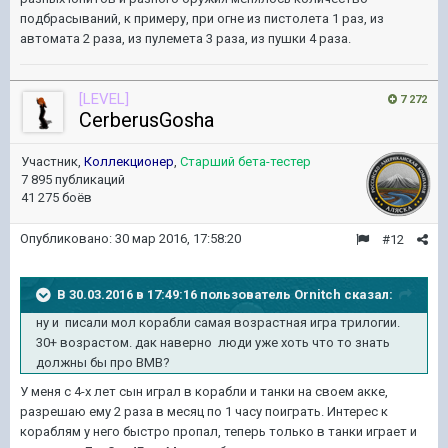
подбрасываний, к примеру, при огне из пистолета 1 раз, из
автомата 2 раза, из пулемета 3 раза, из пушки 4 раза.
[LEVEL]
7 272
CerberusGosha
Участник,
Коллекционер
,
Старший бета-тестер
7 895 публикаций
41 275 боёв
Опубликовано:
30 мар 2016, 17:58:20
#12
В 30.03.2016 в 17:49:16 пользователь Ornitch сказал:
ну и писали мол корабли самая возрастная игра трилогии.
30+ возрастом. дак наверно люди уже хоть что то знать
должны бы про ВМВ?
У меня с 4-х лет сын играл в корабли и танки на своем акке,
разрешаю ему 2 раза в месяц по 1 часу поиграть. Интерес к
кораблям у него быстро пропал, теперь только в танки играет и