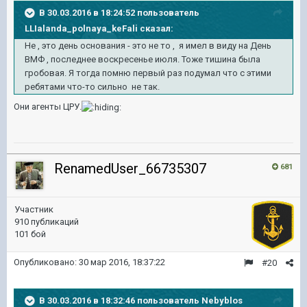
В 30.03.2016 в 18:24:52 пользователь
LLIalanda_polnaya_keFali сказал:
Не , это день основания - это не то , я имел в виду на День
ВМФ , последнее воскресенье июля. Тоже тишина была
гробовая. Я тогда помню первый раз подумал что с этими
ребятами что-то сильно не так.
Они агенты ЦРУ.
RenamedUser_66735307
681
Участник
910 публикаций
101 бой
Опубликовано:
30 мар 2016, 18:37:22
#20
В 30.03.2016 в 18:32:46 пользователь Nebyblos