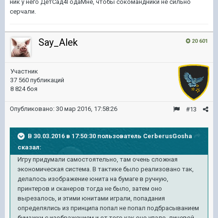
ник у него ДетСад4ГодаМне, чтобы сокомандники не сильно
серчали.
Say_Alek
20 601
Участник
37 560 публикаций
8 824 боя
Опубликовано:
30 мар 2016, 17:58:26
#13
В 30.03.2016 в 17:50:30 пользователь CerberusGosha
сказал:
Игру придумали самостоятельно, там очень сложная
экономическая система. В тактике было реализовано так,
делалось изображение юнита на бумаге в ручную,
принтеров и сканеров тогда не было, затем оно
вырезалось, и этими юнитами играли, попадания
определялись из принципа попал не попал подбрасыванием
бумажки с изображением и от того как оно упало, лицевой