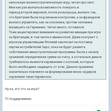
напольную военностратигическую игру, читал про него.
Мне как раз выпала возможность поиграть в
период второй мировой, после розыгрыша, выпало так,
что Британия была под личным контролем, а за французов
выпало управлять, как за союзника, против человека
игравшего за Германию. Читал много, готовился.
Тоже акцентировал внимание на развитие авиации при игре
за британцев, в том числе и авианосной. Даже контракт с
игроком управлявшем Японией заключил на поставку
партии истребителей Зеро, пока не будет развита
собственная авиастроительная программа. Была к началу
сражений определенная сумма на счету, а остальные деньги
требовалось вывезти караванами с колоний, которые
было необходимо защищать от атак.
Данное сражение
значительно повлияло на формирование мною ордеров
охранения таких перевозок.
Ну-ка, это что за игра?
ТС поддерживаю.