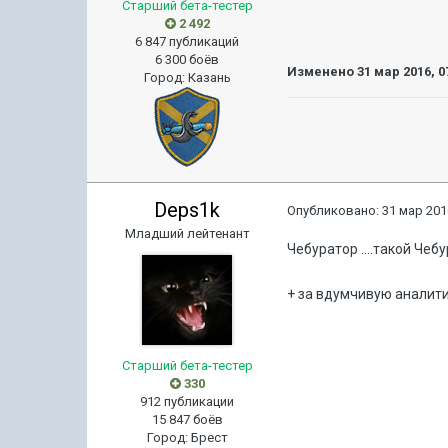
Старший бета-тестер
2 492
6 847 публикаций
6 300 боёв
Изменено
31 мар 2016, 0
Город
:
Казань
Deps1k
Опубликовано:
31 мар 201
Младший лейтенант
Чебуратор ....такой Чебура
+ за вдумчивую аналит
Старший бета-тестер
330
912 публикации
15 847 боёв
Город
:
Брест