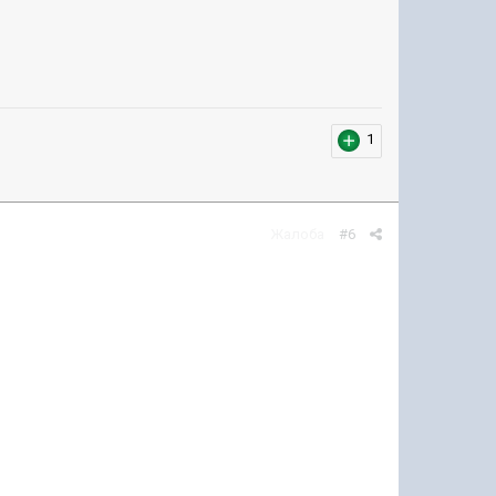
1
Жалоба
#6