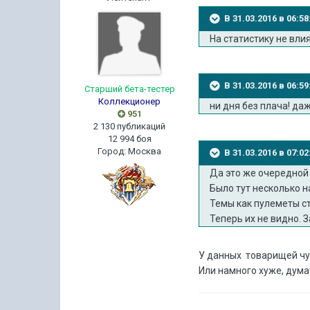
В 31.03.2016 в 06:5
На статистику не вли
В 31.03.2016 в 06:
Старший бета-тестер
Коллекционер
ни дня без плача! даж
951
2 130 публикаций
12 994 боя
Город
:
Москва
В 31.03.2016 в 07:
Да это же очередной 
Было тут несколько н
Темы как пулеметы с
Теперь их не видно. 
У данных товарищей чувст
Или намного хуже, дум