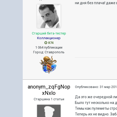
ни дня без плача! даже в
Старший бета-тестер
Коллекционер
874
1 064 публикации
Город
:
Ставрополь
anonym_zqFgNop
Опубликовано:
31 мар 201
xNxlo
Да это же очередной ли
Старшина 1 статьи
Было тут несколько на д
Темы как пулеметы стро
Теперь их не видно. За