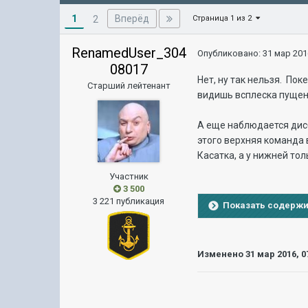
1
Вперёд
2
Страница 1 из 2
RenamedUser_304
Опубликовано:
31 мар 201
08017
Нет, ну так нельзя. По
Старший лейтенант
видишь всплеска пущенн
А еще наблюдается дисб
этого верхняя команда 
Касатка, а у нижней то
Участник
3 500
3 221 публикация
Показать содерж
Изменено
31 мар 2016, 0