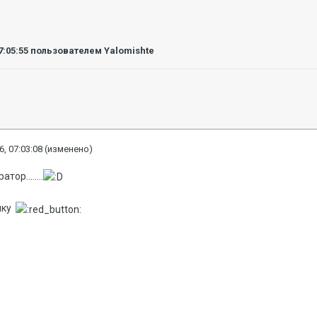
7:05:55
пользователем Yalomishte
6, 07:03:08
(изменено)
тор........
ику