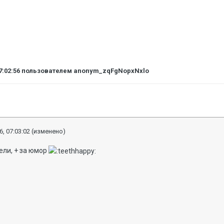
7:02:56
пользователем anonym_zqFgNopxNxlo
6, 07:03:02
(изменено)
ели, + за юмор