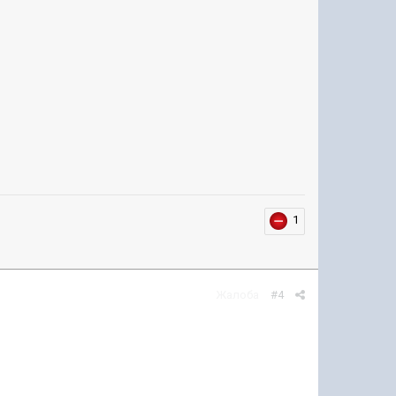
1
Жалоба
#4