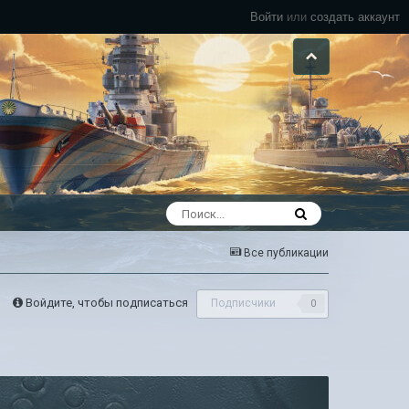
Войти
или
создать аккаунт
Все публикации
Войдите, чтобы подписаться
Подписчики
0