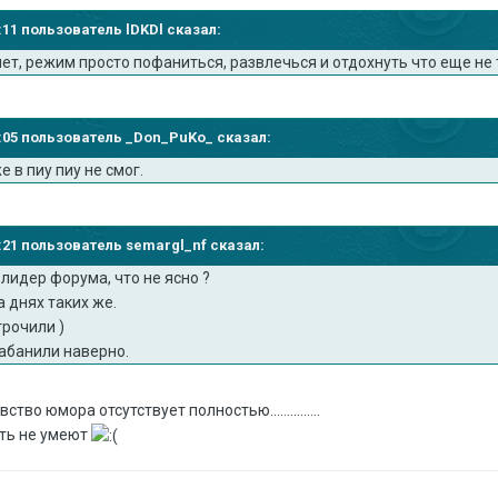
8:11 пользователь lDKDl сказал:
яет, режим просто пофаниться, развлечься и отдохнуть что еще не 
59:05 пользователь _Don_PuKo_ сказал:
е в пиу пиу не смог.
02:21 пользователь semargl_nf сказал:
лидер форума, что не ясно ?
а днях таких же.
трочили )
Забанили наверно.
во юмора отсутствует полностью...............
ать не умеют