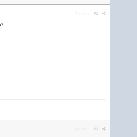
Жалоба
#2
к?
Жалоба
#3