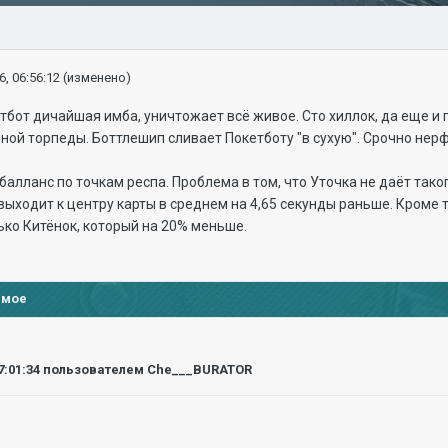
6, 06:56:12
(изменено)
кетбот дичайшая имба, уничтожает всё живое. Сто хиллок, да еще 
ой торпеды. Боттлешип сливает Покетботу "в сухую". Срочно нерф
алланс по точкам респа. Проблема в том, что Уточка не даёт таког
выходит к центру карты в среднем на 4,65 секунды раньше. Кроме т
лько Китёнок, который на 20% меньше.
имое
7:01:34
пользователем Che___BURATOR