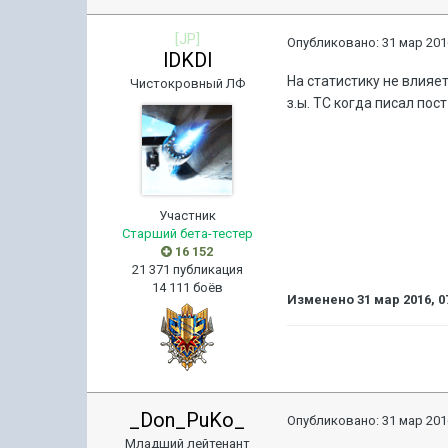
[JP]
Опубликовано:
31 мар 201
lDKDl
На статистику не влияе
Чистокровный ЛФ
з.ы. ТС когда писал пост
Участник
Старший бета-тестер
16 152
21 371 публикация
14 111 боёв
Изменено
31 мар 2016, 0
_Don_PuKo_
Опубликовано:
31 мар 201
Младший лейтенант