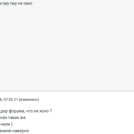
 пиу пиу не смог.
6, 07:02:21
(изменено)
дер форума, что не ясно ?
нях таких же.
чили )
банили наверно.