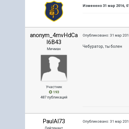
Изменено
31 мар 2016, 0
anonym_4mvHdCa
Опубликовано:
31 мар 201
I6B43
Чебуратор, ты болен
Мичман
Участник
193
487 публикаций
PaulAl73
Опубликовано:
31 мар 201
Лейтенант