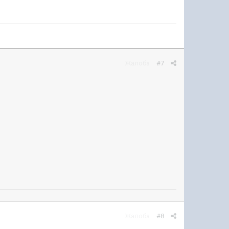
Жалоба
#7
Жалоба
#8