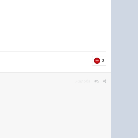
3
Жалоба
#5