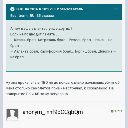
В 01.04.2016 в 10:27:03 пользователь
Esq_team_RU_35 сказал:
А чем ваша атланта лучше других ?
Если не подводит память ....
— Казань брал, Астрахань брал... Ревель брал, Шпака — не
брал ....
— Атланта брал, Калифорния брал... Тирпиц брал, Шлюпка —
не брал ....
Ну она прокачана в ПВО не до конца, однако желающих убить об
меня столько самолетов пока не встречал, к сожалению. На
прикрытие ЛК и АВ хожу регулярно.
anonym_inhf9pCCgbQm
1 751