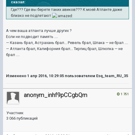
сказал:
Где??? Где вы берете таких авиков??? К моей Атланте даже
близко не подлетают
А чем ваша атланта лучше других ?
Если не подводит память ....
— Казань брал, Астрахань брал... Ревель брал, Шпака — не брал ....
— Атланта брал, Калифорния брал... Тирпиц брал, Шлюпка — не
брал ....
Изменено
1 апр 2016, 10:29:05
пользователем Esq_team_RU_35
anonym_inhf9pCCgbQm
1 751
Участник
3 066 публикаций