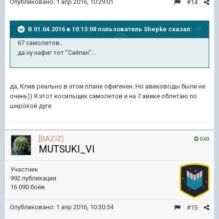
Опубликовано:
1 апр 2016, 10:29:01
#14
В 01.04.2016 в 10:13:08 пользователь Shepke сказал:
67 самолетов..
да ну нафиг тот "Сайпан"...
да, Клив реально в этом плане офигенен. Но авиководы были не
очень)) Я этот косильщик самолетов и на 7 авике облетаю по
широкой дуге
[BAZIZ]
530
MUTSUKI_VI
Участник
992 публикации
16 090 боёв
Опубликовано:
1 апр 2016, 10:30:54
#15