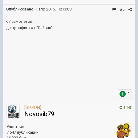
Опубликовано:
1 апр 2016, 10:13:08
#5
67 самолетов..
да ну нафиг тот "Сайпан"...
1
[RPZDN]
4 145
Novosib79
Участник
7 647 публикаций
16 222 боя