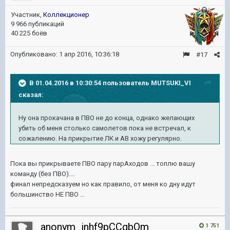
Участник,
Коллекционер
9 966 публикаций
40 225 боёв
Опубликовано:
1 апр 2016, 10:36:18
#17
В 01.04.2016 в 10:30:54 пользователь MUTSUKI_VI
сказал:
Ну она прокачана в ПВО не до конца, однако желающих
убить об меня столько самолетов пока не встречал, к
сожалению. На прикрытие ЛК и АВ хожу регулярно.
Пока вы прикрываете ПВО пару парАходов ... топлю вашу
команду (без ПВО)....
финал непредсказуем но как правило, от меня ко дну идут
большинство НЕ ПВО ...
anonym_inhf9pCCgbQm
1 751