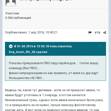
Участник
3 066 публикаций
Опубликовано:
1 апр 2016, 10:40:21
#18
В 01.04.2016 в 10:36:18 пользователь
Esq_team_RU_35 сказал:
Пока вы прикрываете ПВО пару парАходов ... топлю вашу
команду (без ПВО)....
финал непредсказуем но как правило, от меня ко дну идут
большинство НЕ ПВО ...
Видишь ли, какая тут дилемма - если он не прикроет авики, то
авики будут утоплены в 1 очередь, а потом начнется
безнаказанный треш, однако если авики изначально были раки,
то и прикрывать их не нужно, лучше линкору фиолетовому
зонтик дать. А вот если он прикрыл классных авиков, то они