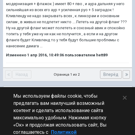
модернизация + флажок ) имеет 80 + пво , и аура дальняя у него
сильнейшая из всех его аур + усиленная руо + 5 заградок !
Кливленду не надо закрывать всех , к линкорам и основным
силам , в живых не подлетит никто ... Лететь на другой фланг ???
Ну на другой фланг может полететь и союзный авик и спокойно
топить у тебя уже ну ни как не получится , а если и на другом
фланге будет Кливленд то у тебя будут большие проблемы с
нанесение дамага ...
Изменено
1 апр 2016, 10:49:06
пользователем hett89
Назад
Вперёд
Страница 1 из 2
Подписчики
0
×
Мы используем файлы cookie, чтобы
предлагать вам наилучший возможный
ПЕРЕЙТИ К СПИСКУ ТЕМ
контент и сделать использование сайта
Обсуждение Мира Кораблей
максимально удобным. Нажимая кнопку
«Ок» и продолжая использовать сайт, Вы
соглашаетесь с
Политикой