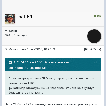
hett89
432
Участник
949 публикаций
Опубликовано:
1 апр 2016, 10:47:59
#20
В 01.04.2016 в 10:36:18 пользователь
Esq_team_RU_35 сказал:
Пока вы прикрываете ПВО пару парАходов ... топлю вашу
команду (без ПВО)....
финал непредсказуем но как правило, от меня ко дну идут
большинство НЕ ПВО ...
Пару ?? Ой ли ??? Кливленд раскаченный в пво ( уоп боп руо +