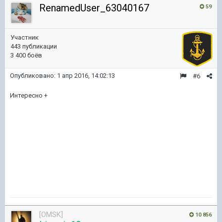
RenamedUser_63040167
59
Участник
443 публикации
3 400 боёв
Опубликовано:
1 апр 2016, 14:02:13
#6
Интересно +
[OMSK]
10 856