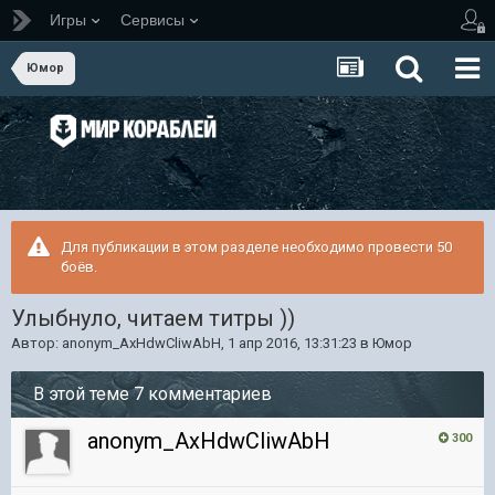
Игры
Сервисы
Юмор
Для публикации в этом разделе необходимо провести 50
боёв.
Улыбнуло, читаем титры ))
Автор:
anonym_AxHdwCliwAbH
,
1 апр 2016, 13:31:23
в
Юмор
В этой теме 7 комментариев
anonym_AxHdwCliwAbH
300