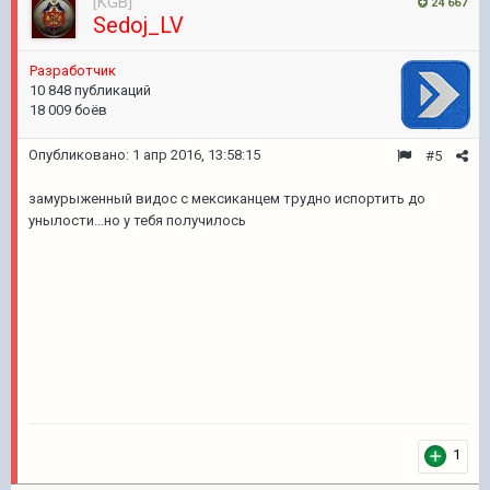
[KGB]
24 667
Sedoj_LV
Pазработчик
10 848 публикаций
18 009 боёв
Опубликовано:
1 апр 2016, 13:58:15
#5
замурыженный видос с мексиканцем трудно испортить до
унылости...но у тебя получилось
1