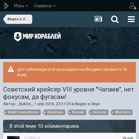
Игры
Сервисы
Видео и Звук
Для публикации в этом разделе необходимо провести 50
боёв.
Советский крейсер VIII уровня "Чапаев", нет
фокусам, да фугасам!
Автор:
_BukSir_
,
1 апр 2016, 23:31:35
в
Видео и Звук
#советскиекрейсера
#крейсера
#чапаев
#кутузов
#буксиртв
В этой теме 10 комментариев
[-UNV-]
338