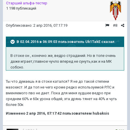
Старший альфа-тестер
1 198 публикаций
Опубликовано:
2 апр 2016, 07:17:19
#8
В 02.04.2016 в 06:09:03 пользователь Uk1TakE сказал:
В стоке он , конечно же, ведро страданий. Но в топе очень
даже играет,главное чучло вперед не сунуть,как и на МК
собсно.
Ты что думаешь я в стоке катался? Я не до такой степени
мазохист. И да топ не чего кроме редко используемой РЛС и
вменяемого пво не дает. Пока для меня худшее ведро при
среднем 60% и 60к урона общей, эта дрянь тянет на 40% и чуть
более 50к
Изменено
2 апр 2016, 07:17:42
пользователем hubaksis