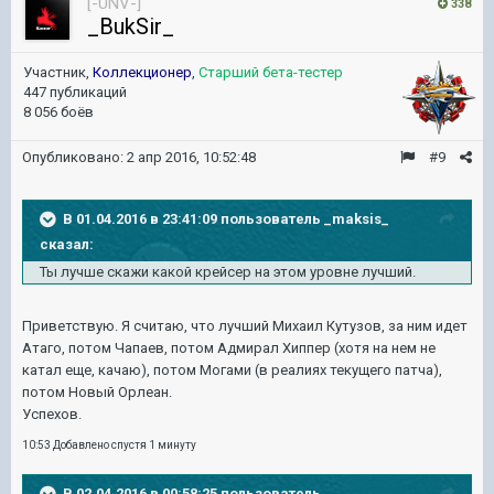
[-UNV-]
338
_BukSir_
Участник,
Коллекционер
,
Старший бета-тестер
447 публикаций
8 056 боёв
Опубликовано:
2 апр 2016, 10:52:48
#9
В 01.04.2016 в 23:41:09 пользователь _maksis_
сказал:
Ты лучше скажи какой крейсер на этом уровне лучший.
Приветствую. Я считаю, что лучший Михаил Кутузов, за ним идет
Атаго, потом Чапаев, потом Адмирал Хиппер (хотя на нем не
катал еще, качаю), потом Могами (в реалиях текущего патча),
потом Новый Орлеан.
Успехов.
10:53 Добавлено спустя 1 минуту
В 02.04.2016 в 00:58:25 пользователь