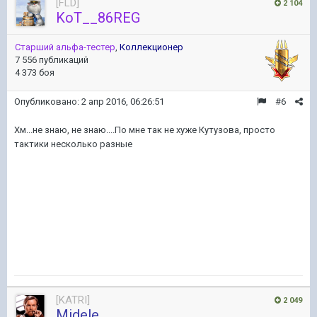
[FLD]
2 104
KoT__86REG
Старший альфа-тестер
,
Коллекционер
7 556 публикаций
4 373 боя
Опубликовано:
2 апр 2016, 06:26:51
#6
Хм...не знаю, не знаю....По мне так не хуже Кутузова, просто
тактики несколько разные
[KATRI]
2 049
Midele