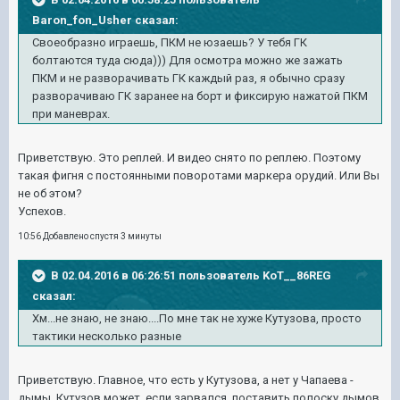
Baron_fon_Usher сказал:
Своеобразно играешь, ПКМ не юзаешь? У тебя ГК
болтаются туда сюда))) Для осмотра можно же зажать
ПКМ и не разворачивать ГК каждый раз, я обычно сразу
разворачиваю ГК заранее на борт и фиксирую нажатой ПКМ
при маневрах.
Приветствую. Это реплей. И видео снято по реплею. Поэтому
такая фигня с постоянными поворотами маркера орудий. Или Вы
не об этом?
Успехов.
10:56 Добавлено спустя 3 минуты
В 02.04.2016 в 06:26:51 пользователь KoT__86REG
сказал:
Хм...не знаю, не знаю....По мне так не хуже Кутузова, просто
тактики несколько разные
Приветствую. Главное, что есть у Кутузова, а нет у Чапаева -
дымы. Кутузов может, если зарвался, поставить полоску дымов