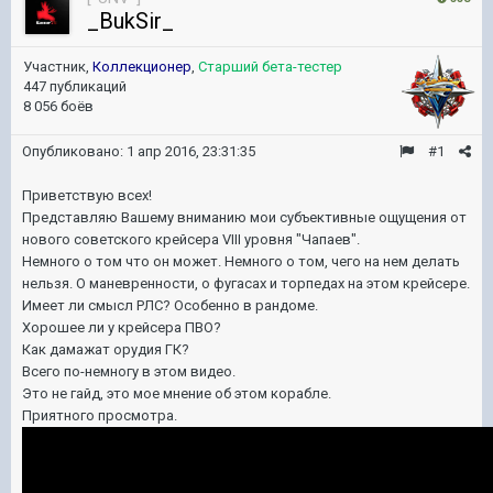
_BukSir_
Участник,
Коллекционер
,
Старший бета-тестер
447 публикаций
8 056 боёв
Опубликовано:
1 апр 2016, 23:31:35
#1
Приветствую всех!
Представляю Вашему вниманию мои субъективные ощущения от
нового советского крейсера VIII уровня "Чапаев".
Немного о том что он может. Немного о том, чего на нем делать
нельзя. О маневренности, о фугасах и торпедах на этом крейсере.
Имеет ли смысл РЛС? Особенно в рандоме.
Хорошее ли у крейсера ПВО?
Как дамажат орудия ГК?
Всего по-немногу в этом видео.
Это не гайд, это мое мнение об этом корабле.
Приятного просмотра.