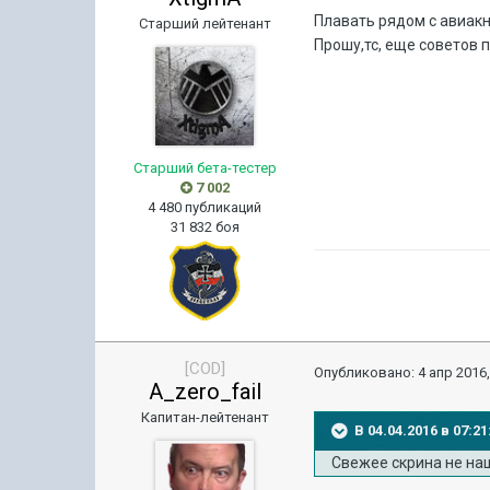
Плавать рядом с авиакн
Старший лейтенант
Прошу,тс, еще советов по
Старший бета-тестер
7 002
4 480 публикаций
31 832 боя
[COD]
Опубликовано:
4 апр 2016,
A_zero_fail
Капитан-лейтенант
В 04.04.2016 в 07:2
Свежее скрина не на