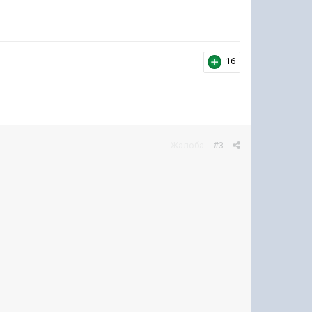
16
Жалоба
#3