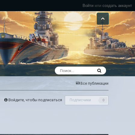
Войти
или
создать аккаунт
Все публикации
Войдите, чтобы подписаться
Подписчики
0