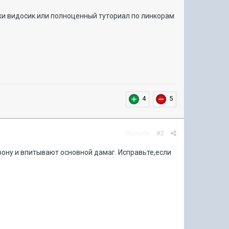
ики видосик или полноценный туториал по линкорам
4
5
Жалоба
#2
рону и впитывают основной дамаг. Исправьте,если