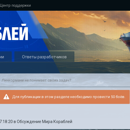
Центр поддержки
ии
Ответы разработчиков
Линкормани не понимает своих задач?
Для публикации в этом разделе необходимо провести 50 боёв.
7:18:20
в
Обсуждение Мира Кораблей