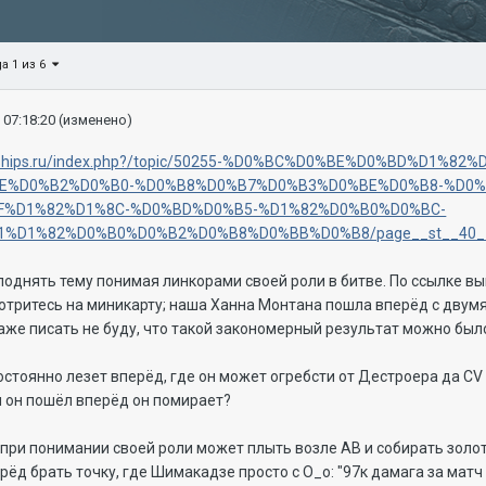
а 1 из 6
 07:18:20
(изменено)
warships.ru/index.php?/topic/50255-%D0%BC%D0%BE%D0%BD%D1%
E%D0%B2%D0%B0-%D0%B8%D0%B7%D0%B3%D0%BE%D0%B8-%D0%
F%D1%82%D1%8C-%D0%BD%D0%B5-%D1%82%D0%B0%D0%BC-
%D1%82%D0%B0%D0%B2%D0%B8%D0%BB%D0%B8/page__st__40__p
 поднять тему понимая линкорами своей роли в битве. По ссылке 
отритесь на миникарту; наша Ханна Монтана пошла вперёд с двум
даже писать не буду, что такой закономерный результат можно бы
остоянно лезет вперёд, где он может огребсти от Дестроера да C
ли он пошёл вперёд он помирает?
ри понимании своей роли может плыть возле АВ и собирать золота
ерёд брать точку, где Шимакадзе просто с О_о: "97к дамага за мат