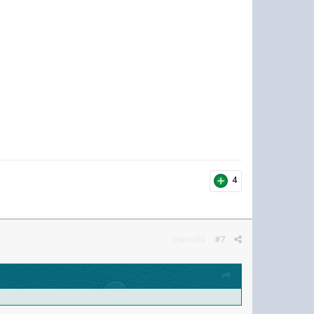
4
Жалоба
#7