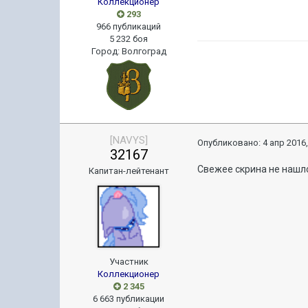
Коллекционер
293
966 публикаций
5 232 боя
Город
:
Волгоград
[NAVYS]
Опубликовано:
4 апр 2016,
32167
Свежее скрина не нашло
Капитан-лейтенант
Участник
Коллекционер
2 345
6 663 публикации