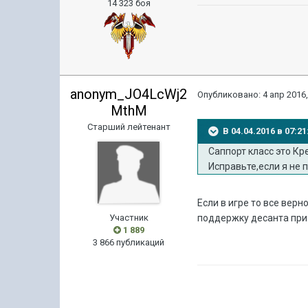
14 323 боя
anonym_JO4LcWj2
Опубликовано:
4 апр 2016,
MthM
Старший лейтенант
В 04.04.2016 в 07:
Саппорт класс это К
Исправьте,если я не п
Если в игре то все вер
Участник
поддержку десанта при
1 889
3 866 публикаций