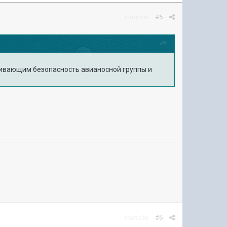
Жалоба
#5
печивающим безопасность авианосной группы и
Жалоба
#6