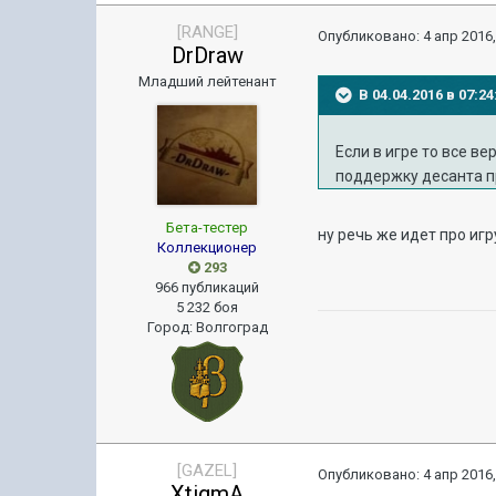
[RANGE]
Опубликовано:
4 апр 2016,
DrDraw
Младший лейтенант
В 04.04.2016 в 07:2
Если в игре то все в
поддержку десанта п
Бета-тестер
ну речь же идет про игр
Коллекционер
293
966 публикаций
5 232 боя
Город
:
Волгоград
[GAZEL]
Опубликовано:
4 апр 2016,
XtigmA