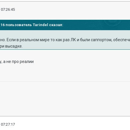
 07:26:45
4:16 пользователь Tarindel сказал:
ерно. Если в реальном мире то как раз ЛК и были саппортом, обес
ри высадке.
у, а не про реалии
 07:27:17