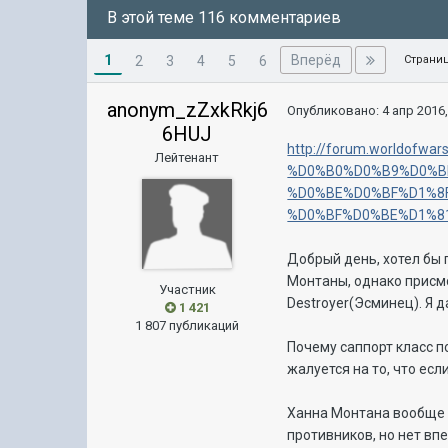
В этой теме 116 комментариев
1
Вперёд
2
3
4
5
6
Страниц
anonym_zZxkRkj6
Опубликовано:
4 апр 2016,
6HUJ
http://forum.worldof
Лейтенант
%D0%B0%D0%B9%D0%B
%D0%BE%D0%BF%D1%8
%D0%BF%D0%BE%D1%81
Добрый день, хотел бы
Монтаны, однако присм
Участник
Destroyer(Эсминец). Я 
1 421
1 807 публикаций
Почему саппорт класс п
жалуется на то, что ес
Ханна Монтана вообще п
противников, но нет вп