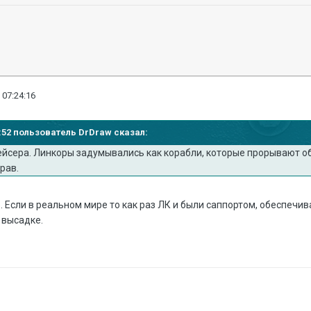
 07:24:16
21:52 пользователь DrDraw сказал:
рейсера. Линкоры задумывались как корабли, которые прорывают о
рав.
но. Если в реальном мире то как раз ЛК и были саппортом, обеспе
 высадке.