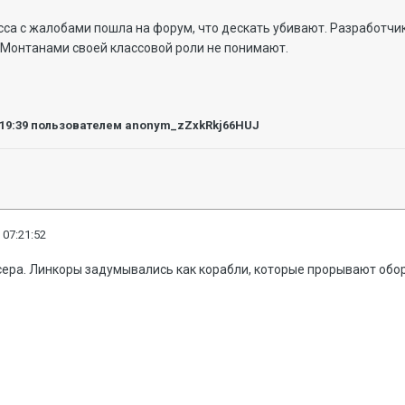
сса с жалобами пошла на форум, что дескать убивают. Разработч
 Монтанами своей классовой роли не понимают.
:19:39
пользователем anonym_zZxkRkj66HUJ
 07:21:52
сера. Линкоры задумывались как корабли, которые прорывают обо