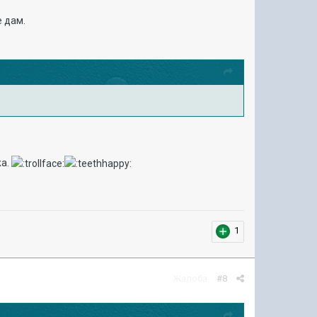
е дам.
жа.
1
Жалоба
#8