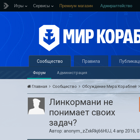
Игры
Сервисы
Премиум магазин
Адмиралтейство
Сообщество
Правила
Публикац
Форум
Администрация
Главная
Сообщество
Обсуждение Мира Кораблей
Линкормани не
понимает своих
задач?
Автор:
anonym_zZxkRkj66HUJ
,
4 апр 2016, 0