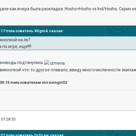
дале как вчера была раскладка: Hosho+Hosho vs Ind/Hosho. Скрин н
27:17 пользователь XtigmA сказал:
акнопкой на лк?
по игре, еще!!!!
анноводы подтянулись
 авикнопкой что-то другое плавало, ввиду многочисленности экипа
:30:15
пользователем miravingin52
 07:28:55
21:52 пользователь DrDraw сказал: