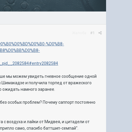
Жалоба
#1
82%D0%B0%D0%BD%D0%B0-%D0%B8-
B8%D0%BB%D0%B8-
id__2082584#entry2082584
выше мы можем увидеть гневное сообщение одной
я Шимакадзе и получила торпед от вражеского
ло ожидать намного заранее.
V без особых проблем? Почему саппорт постоянно
 с воздуха и лайки от Мидвея, и цитадели от
ч припло само, спасибо баттшип-семпай".