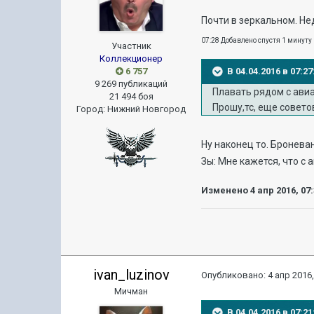
Почти в зеркальном. Не
07:28 Добавлено спустя 1 минуту
Участник
Коллекционер
6 757
В 04.04.2016 в 07:
9 269 публикаций
Плавать рядом с ави
21 494 боя
Прошу,тс, еще советов 
Город
:
Нижний Новгород
Ну наконец то. Бронев
Зы: Мне кажется, что с
Изменено
4 апр 2016, 07
ivan_luzinov
Опубликовано:
4 апр 2016,
Мичман
В 04.04.2016 в 07: