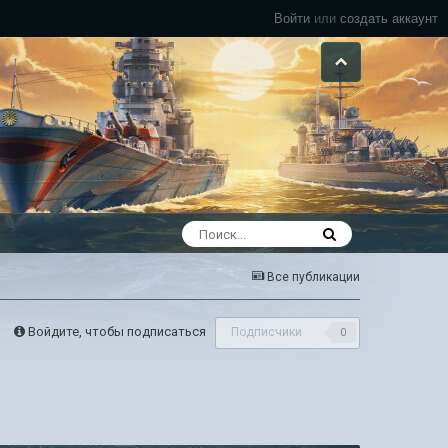
Войти
или
создать аккаунт
Все публикации
Войдите, чтобы подписаться
Подписчики
0