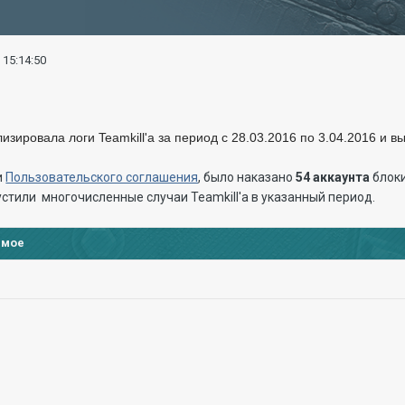
 15:14:50
зировала логи Teamkill'а за период с 28.03.2016 по 3.04.2016 и 
и
Пользовательского соглашения
, было наказано
54
аккау
нта
блоки
стили многочисленные случаи Teamkill'а в указанный период.
имое