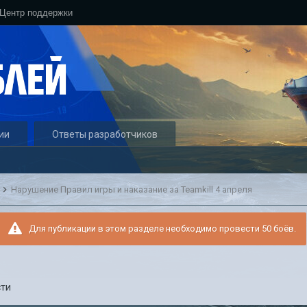
Центр поддержки
ии
Ответы разработчиков
и
Нарушение Правил игры и наказание за Teamkill 4 апреля
Для публикации в этом разделе необходимо провести 50 боёв.
сти