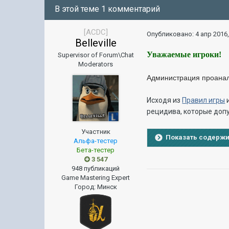
В этой теме 1 комментарий
[ACDC]
Опубликовано:
4 апр 2016,
Belleville
Уважаемые игроки!
Supervisor of Forum\Chat
Moderators
Администрация проанали
Исходя из
Правил игры
рецидива, которые допу
Участник
Показать содерж
Альфа-тестер
Бета-тестер
3 547
948 публикаций
Game Mastering Expert
Город
:
Минск