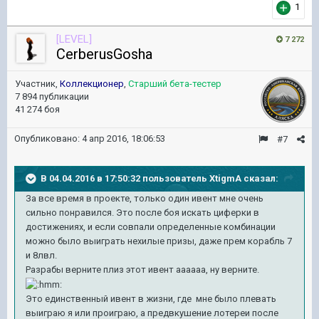
1
[LEVEL]
7 272
CerberusGosha
Участник,
Коллекционер
,
Старший бета-тестер
7 894 публикации
41 274 боя
Опубликовано:
4 апр 2016, 18:06:53
#7
В 04.04.2016 в 17:50:32 пользователь XtigmA сказал:
За все время в проекте, только один ивент мне очень
сильно понравился. Это после боя искать циферки в
достижениях, и если совпали определенные комбинации
можно было выиграть нехилые призы, даже прем корабль 7
и 8лвл.
Разрабы верните плиз этот ивент аааааа, ну верните.
Это единственный ивент в жизни, где мне было плевать
выиграю я или проиграю, а предвкушение лотереи после