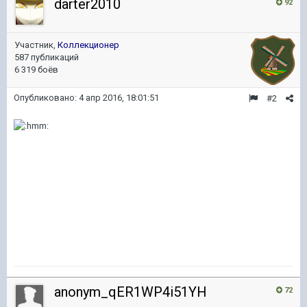
darter2010
92
Участник,
Коллекционер
587 публикаций
6 319 боёв
Опубликовано:
4 апр 2016, 18:01:51
#2
anonym_qER1WP4i51YH
72