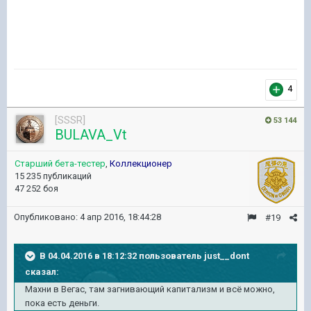
4
[SSSR]
53 144
BULAVA_Vt
Старший бета-тестер
,
Коллекционер
15 235 публикаций
47 252 боя
Опубликовано:
4 апр 2016, 18:44:28
#19
В 04.04.2016 в 18:12:32 пользователь just__dont
сказал:
Махни в Вегас, там загнивающий капитализм и всё можно,
пока есть деньги.