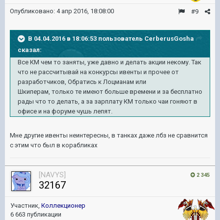
Опубликовано:
4 апр 2016, 18:08:00
#9
В 04.04.2016 в 18:06:53 пользователь CerberusGosha
сказал:
Все КМ чем то заняты, уже давно и делать акции некому. Так
что не рассчитывай на конкурсы ивенты и прочее от
разработчиков, Обратись к Лоцманам или
Шкиперам, только те имеют больше времени и за бесплатно
рады что то делать, а за зарплату КМ только чаи гоняют в
офисе и на форуме чушь лепят.
Мне другие ивенты неинтересны, в танках даже лбз не сравнится
с этим что был в корабликах
[NAVYS]
2 345
32167
Участник,
Коллекционер
6 663 публикации