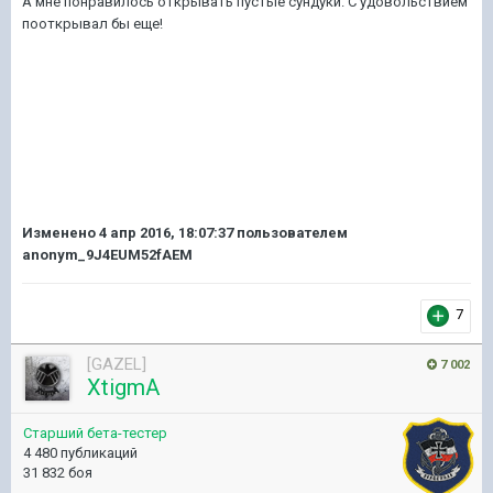
А мне понравилось открывать пустые сундуки. С удовольствием
пооткрывал бы еще!
Изменено
4 апр 2016, 18:07:37
пользователем
anonym_9J4EUM52fAEM
7
[GAZEL]
7 002
XtigmA
Старший бета-тестер
4 480 публикаций
31 832 боя