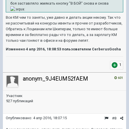
боя заставляло жмякать кнопку "В БОЙ" снова и снова
Все КМ чем то заняты, уже давно и делать акции некому. Так что
не рассчитывай на конкурсы ивенты и прочее от разработчиков,
Обратись к Лоцманам или Шкиперам, только те имеют больше
времени и за бесплатно рады что то делать, а за зарплату КМ
только чаи гоняют в офисе и на форуме лепят.
Изменено
4 апр 2016, 18:08:53
пользователем CerberusGosha
1
anonym_9J4EUM52fAEM
601
Участник
927 публикаций
Опубликовано:
4 апр 2016, 18:07:15
#8