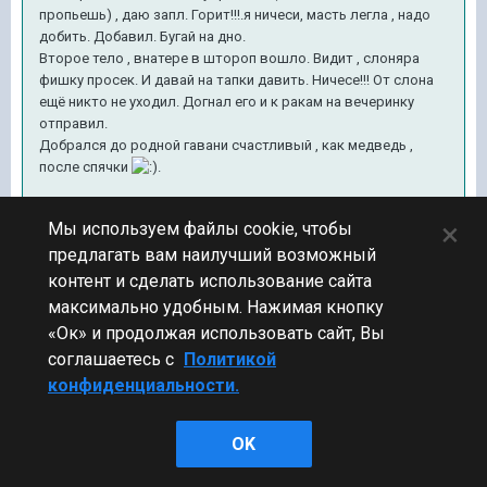
пропьешь) , даю запл. Горит!!!.я ничеси, масть легла , надо
добить. Добавил. Бугай на дно.
Второе тело , внатере в штороп вошло. Видит , слоняра
фишку просек. И давай на тапки давить. Ничесе!!! От слона
ещё никто не уходил. Догнал его и к ракам на вечеринку
отправил.
Добрался до родной гавани счастливый , как медведь ,
после спячки
.
"Люська" то имбой оказалась.
×
Мы используем файлы cookie, чтобы
предлагать вам наилучший возможный
Так что молодняк , мотай на ус. Играешь в кооперативном
режиме. Пока не дойдешь до "Люськи" и вперёд , ногибать.
контент и сделать использование сайта
максимально удобным. Нажимая кнопку
«Ок» и продолжая использовать сайт, Вы
соглашаетесь с
Политикой
Показать содержимое
конфиденциальности.
OK
1