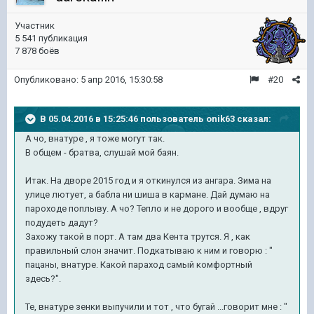
Участник
5 541 публикация
7 878 боёв
Опубликовано:
5 апр 2016, 15:30:58
#20
В 05.04.2016 в 15:25:46 пользователь onik63 сказал:
А чо, внатуре , я тоже могут так.
В общем - братва, слушай мой баян.
Итак. На дворе 2015 год и я откинулся из ангара. Зима на
улице лютует, а бабла ни шиша в кармане. Дай думаю на
пароходе поплыву. А чо? Тепло и не дорого и вообще , вдруг
подудеть дадут?
Захожу такой в порт. А там два Кента трутся. Я , как
правильный слон значит. Подкатываю к ним и говорю : "
пацаны, внатуре. Какой параход самый комфортный
здесь?".
Те, внатуре зенки выпучили и тот , что бугай ...говорит мне : "