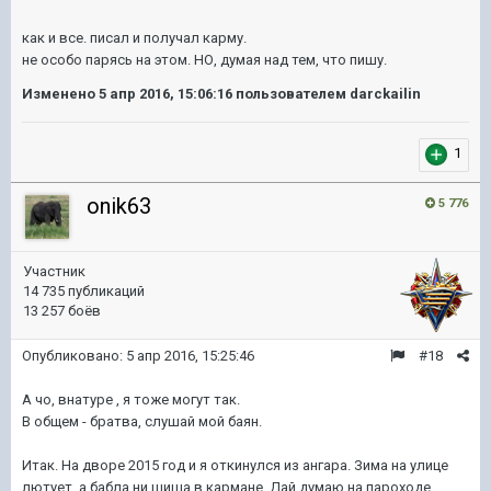
как и все. писал и получал карму.
не
особо парясь на этом. НО, думая над тем, что пишу.
Изменено
5 апр 2016, 15:06:16
пользователем darckailin
1
onik63
5 776
Участник
14 735 публикаций
13 257 боёв
Опубликовано:
5 апр 2016, 15:25:46
#18
А чо, внатуре , я тоже могут так.
В общем - братва, слушай мой баян.
Итак. На дворе 2015 год и я откинулся из ангара. Зима на улице
лютует, а бабла ни шиша в кармане. Дай думаю на пароходе