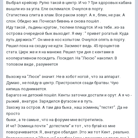
Выбрал крейсер. Рулю такой в центр. И чо ? Три здоровых кабана
вышли из-за угла. Еле оклемался. Очнулся в порту.
Статистика слита в хлам. Все раком зовут. А я , блин, не рак. А
слон. Обидно же. Почесал бивень и снова пошёл .
Иду такой , льдины кругом , тюлени плещутся. И на тебе...из-за
острова очередной бык выходит. Я ему : " привет рогатый. Куда
путь держись?". Он мне в нос копытом. Очнулся опять в порту.
Решил пока на сходку не идти. Засмеют ведь. 45 процентов
стата. Цирк же и я на манеже. Решил три дня с кентами в
кооперативном посидеть. Посидел. На "Люсю" накопил. В
топовом виде , разумеется
Выхожу на "Люсе" значит. Не в хобот ногой , что за аппарат.
Думаю , не пойду в центр. Пристроился сзади братвы. Чую
кипишь поднимается.
Барагоз не детский пошёл. Кенты заточки достали и орут. А я чо -
рыжий , внатуре. Зарядился фугасом и в путь.
Захожу за остров. А там два быка , наш эсминец "тестят". Да не
просто
быки , а те самые , что на форуме мне встретились.
И че? Эсминца почти " дотестили" и тот , что бугай ко мне
поворачивается. Я , внатуре обалдел .Это же тот Кент , реально.