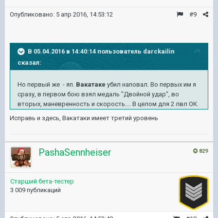
Опубликовано:
5 апр 2016, 14:53:12
#9
В 05.04.2016 в 14:40:14 пользователь darckailin
сказал:
Но первый же - яп.
Вакатаке
убил наповал. Во первых им я
сразу, в первом бою взял медаль "Двойной удар", во
вторых, маневренность и скорость.... В целом для 2 лвл ОК.
Исправь и здесь, Вакатаки имеет третий уровень
PashaSennheiser
829
Старший бета-тестер
3 009 публикаций