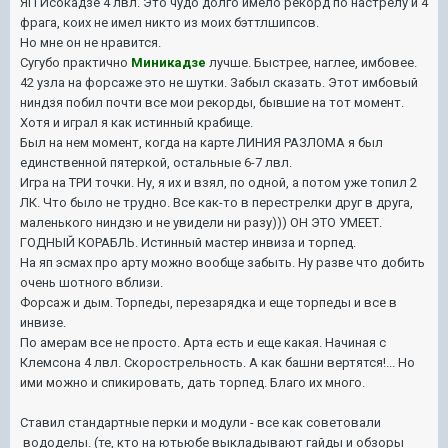
ЯП Исокадзе 4 лвл. Это чудо долго имело рекорд по настрелу и 4
фрага, коих не имел никто из моих бэттлшипсов.
Но мне он не нравится.
Сугубо практично
Миникадзе
лучше. Быстрее, наглее, имбовее.
42 узла на форсаже это не шутки. Забыл сказать. Этот имбовый
ниндзя побил почти все мои рекорды, бывшие на тот момент.
Хотя и играл я как истинный крабище.
Был на нем момент, когда на карте ЛИНИЯ РАЗЛОМА я был
единственной пятеркой, остальные 6-7 лвл.
Игра на ТРИ точки. Ну, я их и взял, по одной, а потом уже топил 2
ЛК. Что было не трудно. Все как-то в перестрелки друг в друга,
маленького ниндзю и не увидели ни разу))) ОН ЭТО УМЕЕТ.
ГОДНЫЙ КОРАБЛЬ. Истинный мастер инвиза и торпед.
На яп эсмах про арту можно вообще забыть. Ну разве что добить
очень шотного вблизи.
Форсаж и дым. Торпеды, перезарядка и еще торпеды и все в
инвизе.
По амерам все не просто. Арта есть и еще какая. Начиная с
Клемсона 4 лвл. Скорострельность. А как башни вертятся!... Но
ими можно и спикировать, дать торпед. Благо их много.
Ставил стандартные перки и модули - все как советовали
в
ододелы. (те, кто на ютьюбе выкладывают гайды и обзоры