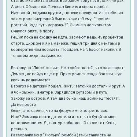
Статистика слита в хлам. Все раком зовут. А я , блин не рак.
А слон. Обидно же. Почесал бивень и снова пошёл .
Иду такой , льдины кругом , тюлени плещутся. И на тебе...из-
за острова очередной бык выходит. Я ему : " привет
рогатый. Куда путь держись?". Он мне в нос копытом.
Очнулся опять в порту.
Решил пока на сходку не идти. Засмеют ведь. 45 процентов
старта. Цирк же и я на манеже. Решил три дня с кентами в
кооперативном посидеть. Посидел. На "Люсю" накопил. В
топовом виде , разумеется.
Выхожу на "Люсе" значит. Не в хобот ногой , что за аппарат.
Думаю , не пойду в центр. Пристроился сзади братвы. Чую
кипишь поднимается.
Барагоз не детский пошёл. Ккнты заточки достали и орут. А
я чо - рыжий , внатуре. Зарядился фугасом и в путь.
Захожу за остров. А там два быка , наш эсминец "тестят".
Да не просто
быки , а те самые , что на форуме мне встретились.
И че? Эсминца почти дотестили и тот , что бугай ко мне
поворачивается. Я , внатуре обалдел .Это же тот Кент ,
реально.
Разворачиваю я "Люську" ромбой ( гены танкиста не