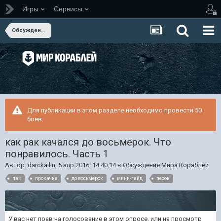
Игры
Сервисы
Обсуждение Мира Кораблей
Для публикации в этом разделе необходимо провести 50
боёв.
как рак качался до восьмерок. Что
понравилось. Часть 1
Автор:
darckailin
,
5 апр 2016, 14:40:14
в
Обсуждение Мира Кораблей
пак
прокачка
до восьмерок
мини-гайд
песок
У вас нет прав на голосование в этом опросе, или на просмотр