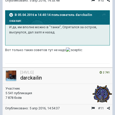
Опубликовано:
5 апр 2016, 14:53:48
#10
В 05.04.2016 в 14:40:14 пользователь darckailin
сказал:
И да, им вполне можно в "танки", Спрятался за остров,
высунулся, дал залп и назад.
Вот только таких советов тут не надо
[34VLG]
2 741
darckailin
Участник
5 541 публикация
7 878 боёв
Опубликовано:
5 апр 2016, 14:54:37
#11