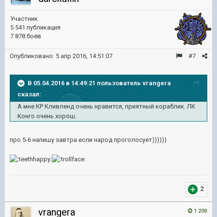
Участник
5 541 публикация
7 878 боёв
Опубликовано:
5 апр 2016, 14:51:07
#7
В 05.04.2016 в 14:49:21 пользователь vrangera
сказал:
А мне КР Кливленд очень нравится, приятный кораблик. ЛК
Конго очень хорош.
про 5-6 напишу завтра если народ проголосует))))))
2
vrangera
1 200