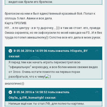
видел как брали его брелком.
брелоком на нем и был единственный красивый бой. Попал к
сплошь 5 лвл. Авики и все дела.
Карта ПРОЛИВ.
НУ.... я по центру - и в ту дырочку....))) а там ав стоит. его, правда
Омаха охраняла, но ее зафокусили по моей наводке на F3...И я без
труда потопил авиашлюпку)) Сопстна все его дела в моих руках.
В 05.04.2016 в 14:59:06 пользователь Hlopets_BY
сказал:
Я перед тем как начать играть пересмотрел всю
"официальную" мореходку, и все более-менее свежие видео
от Злоо. Очень кстати помогло на первых порах
разобраться, что к чему!
аналогично))
В 05.04.2016 в 14:58:52 пользователь
O6y3a_gJl9l_komaHgbl сказал:
Напиши ещё как ты стал ЛФ, для полноты картины.