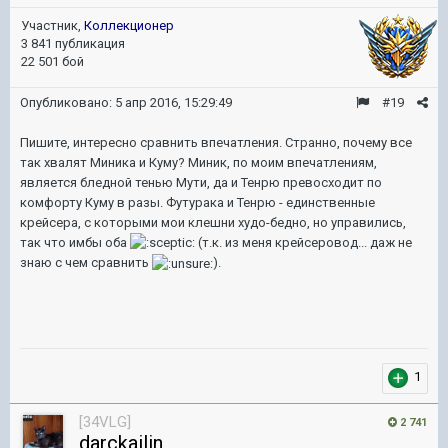
Участник,
Коллекционер
3 841 публикация
22 501 бой
Опубликовано:
5 апр 2016, 15:29:49
#19
Пишите, интересно сравнить впечатления. Странно, почему все
так хвалят Миника и Куму? Миник, по моим впечатлениям,
является бледной тенью Мути, да и Тенрю превосходит по
комфорту Куму в разы. Футурака и Тенрю - единственные
крейсера, с которыми мои клешни худо-бедно, но управились,
так что имбы оба
(т.к. из меня крейсеровод... даж не
знаю с чем сравнить
).
1
[34VLG]
2 741
darckailin