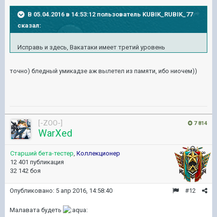
В 05.04.2016 в 14:53:12 пользователь KUBIK_RUBIK_77
сказал:
Исправь и здесь, Вакатаки имеет третий уровень
точно) бледный умикадзе аж вылетел из памяти, ибо ниочем))
[-ZOO-]
7 814
WarXed
Старший бета-тестер
,
Коллекционер
12 401 публикация
32 142 боя
Опубликовано:
5 апр 2016, 14:58:40
#12
Малавата будеть