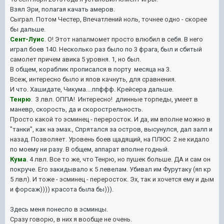
Взял Эри, полагая качать амеров.
Сыграл. Потом Честер, Впечатлений ноль, точнее одно - скорее
бы дальше.
Сент-Луис
. О! Этот напалмомет просто влюбил в себя. В него
играл боев 140. Несколько раз было по 3 фрага, был и сбитый
самолет причем авика 5 уровня. 1, но был.
В общем, кораблик прописался в порту месяца на 3.
Всеж, интересно было и япов качнуть, для сравнения.
И что. Хашидате, Чикума....ппффф. Крейсера дальше.
Тенрю
. 3 лвл. ОППА! Интересно! длинные торпеды, умеет в
маневр, скорость, да и скорострельность.
Просто какой то эсминец - переросток. И да, им вполне можно в
"танки", как на эмах., Спрятался за остров, высунулся, дал залп и
назад. Позволяет. Уровень боев щадящий, на ПЛЮС 2 не кидало
по моему ни разу. В общем, аппарат вполне годный.
Кума
. 4 лвл. Все то же, что Тенрю, но пушек больше. ДА и сам он
покруче. Его закидывало к 5 левелам. Убивал им Фурутаку (яп кр
5 лвл). И тоже - эсминец - переросток. Эх, так и хочется ему и дым
и форсаж)))) красота была бы))).
Здесь меня понесло в эсминцы.
Сразу говорю, в них я вообще не очень.