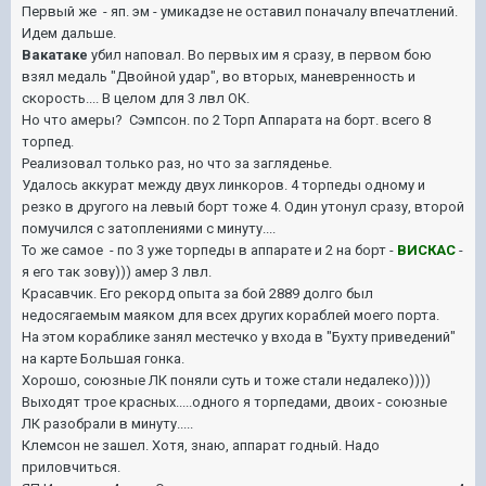
Первый же - яп. эм - умикадзе не оставил поначалу впечатлений.
Идем дальше.
Вакатаке
убил наповал. Во первых им я сразу, в первом бою
взял медаль "Двойной удар", во вторых, маневренность и
скорость.... В целом для 3 лвл ОК.
Но что амеры? Сэмпсон. по 2 Торп Аппарата на борт. всего 8
торпед.
Реализовал только раз, но что за загляденье.
Удалось аккурат между двух линкоров. 4 торпеды одному и
резко в другого на левый борт тоже 4. Один утонул сразу, второй
помучился с затоплениями с минуту....
То же самое - по 3 уже торпеды в аппарате и 2 на борт -
ВИСКАС
-
я его так зову))) амер 3 лвл.
Красавчик. Его рекорд опыта за бой 2889 долго был
недосягаемым маяком для всех других кораблей моего порта.
На этом кораблике занял местечко у входа в "Бухту приведений"
на карте Большая гонка.
Хорошо, союзные ЛК поняли суть и тоже стали недалеко))))
Выходят трое красных.....одного я торпедами, двоих - союзные
ЛК разобрали в минуту.....
Клемсон не зашел. Хотя, знаю, аппарат годный. Надо
приловчиться.