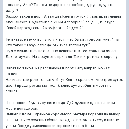
поплыву. А чо? Тепло и не дорого и вообще , вдруг подудеть
дадут?
Захожу такой в порт. А там два Кента трутся. Я , как правильный
слон значит. Подкатываю к ним и говорю : " пацаны, внатуре.
Какой пароход самый комфортный здесь?".
Те, внатуре зенки выпучили и тот , что бугай ...говорит мне : " ты
кто такой ? Газуй отсюда. Мы типа тестим тут ".
Ну я связываться не стал. Но ненависть к тестерам появилась.
Ладно ,думаю. На форуме не приняли. Так в игре в чате спрошу.
Залетаю такой , на расслабоне в порт. Репу напряг , но чат
нашёл.
Начинаю там речь толкать. И тут Кент в красном , мне трое суток
даёт ( предупреждение , мол ). Елки, думаю. Опять масть не
пошла.
Но, слоновый ум выручал всегда. Дай думаю и здесь на свои
мозги понадеюсь.
Вышел к воде. Едренное коромысло. Четыре корабля на выбор.
Плыви на чем хочешь.Обошел каждый. Вспомнил чему в школе
учили. Вроде у американцев хорошие весла были.