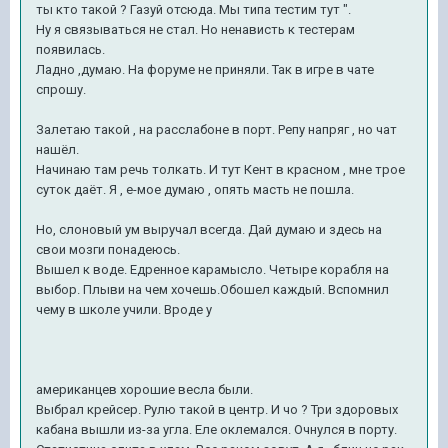
ты кто такой ? Газуй отсюда. Мы типа тестим тут ".
Ну я связываться не стал. Но ненависть к тестерам
появилась.
Ладно ,думаю. На форуме не приняли. Так в игре в чате
спрошу.
Залетаю такой , на расслабоне в порт. Репу напряг , но чат
нашёл.
Начинаю там речь толкать. И тут Кент в красном , мне трое
суток даёт. Я , е-мое думаю , опять масть не пошла.
Но, слоновый ум выручал всегда. Дай думаю и здесь на
свои мозги понадеюсь.
Вышел к воде. Едренное карамысло. Четыре корабля на
выбор. Плыви на чем хочешь.Обошел каждый. Вспомнил
чему в школе учили. Вроде у
американцев хорошие весла были.
Выбрал крейсер. Рулю такой в центр. И чо ? Три здоровых
кабана вышли из-за угла. Еле оклемался. Очнулся в порту.