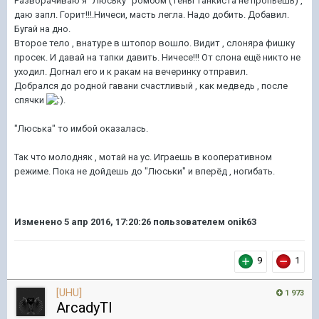
Разворачиваю я "Люську" ромбом ( гены танкиста не пропьешь) ,
даю запл. Горит!!!.Ничеси, масть легла. Надо добить. Добавил.
Бугай на дно.
Второе тело , внатуре в штопор вошло. Видит , слоняра фишку
просек. И давай на тапки давить. Ничесе!!! От слона ещё никто не
уходил. Догнал его и к ракам на вечеринку отправил.
Добрался до родной гавани счастливый , как медведь , после
спячки
.
"Люська" то имбой оказалась.
Так что молодняк , мотай на ус. Играешь в кооперативном
режиме. Пока не дойдешь до "Люськи" и вперёд , ногибать.
Изменено
5 апр 2016, 17:20:26
пользователем onik63
9
1
[UHU]
1 973
ArcadyTI