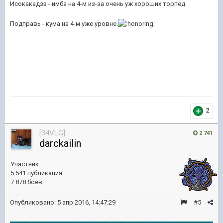
Исокакадзэ - имба на 4-м из-за очень уж хороших торпед.
Подправь - кума на 4-м уже уровне.
2
[34VLG]
2 741
darckailin
Участник
5 541 публикация
7 878 боёв
Опубликовано:
5 апр 2016, 14:47:29
#5