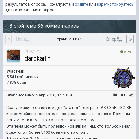
результатов опроса. Пожалуйста,
войдите
или
зарегистрируйтесь
для голосования в опросе.
В этой теме 36 комментариев
Назад
Вперёд
Страница 1 из 2
[34VLG]
2 741
darckailin
Участник
5 541 публикация
7 878 боёв
Опубликовано:
5 апр 2016, 14:40:14
#1
Сразу скажу, в основном для "статюг" - я играю ТАК СЕБЕ. 53% ВР
и скромнейшие показатели настрела, опыта и прочего. Причины
есть. Инет и комп. Но в этот раз речь не о том.
Эта тема может быть полезной новичкам. Тем, кто только начал.
Всеж опыт более 3100 боев чего то стоит.
10 сентября 2015 года я установил клиент игры.