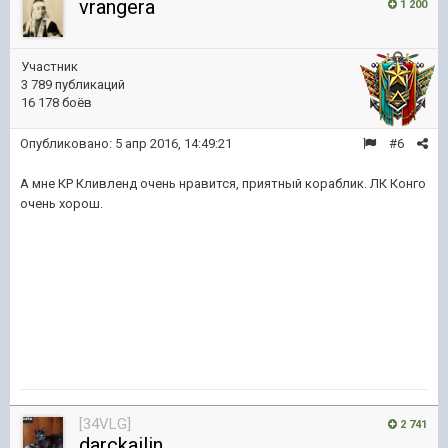
vrangera
1 200
Участник
3 789 публикаций
16 178 боёв
Опубликовано:
5 апр 2016, 14:49:21
#6
А мне КР Кливленд очень нравится, приятный кораблик. ЛК Конго
очень хорош.
[34VLG]
2 741
darckailin