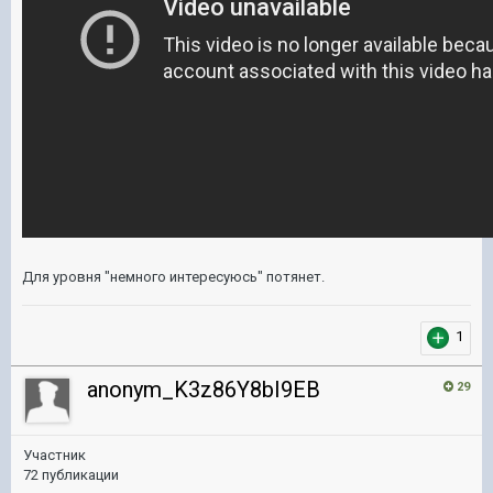
Для уровня "немного интересуюсь" потянет.
1
anonym_K3z86Y8bI9EB
29
Участник
72 публикации