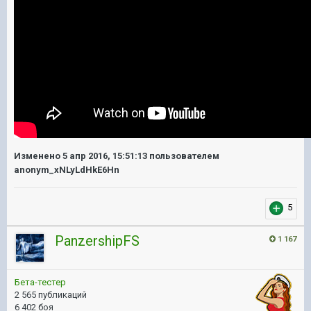
Изменено
5 апр 2016, 15:51:13
пользователем
anonym_xNLyLdHkE6Hn
5
PanzershipFS
1 167
Бета-тестер
2 565 публикаций
6 402 боя