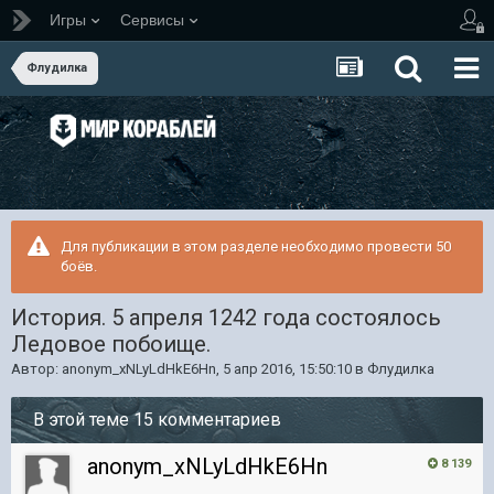
Игры
Сервисы
Флудилка
Для публикации в этом разделе необходимо провести 50
боёв.
История. 5 апреля 1242 года состоялось
Ледовое побоище.
Автор:
anonym_xNLyLdHkE6Hn
,
5 апр 2016, 15:50:10
в
Флудилка
В этой теме 15 комментариев
anonym_xNLyLdHkE6Hn
8 139