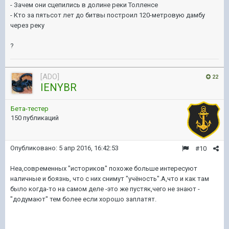
- Зачем они сцепились в долине реки Толленсе
- Кто за пятьсот лет до битвы построил 120-метровую дамбу
через реку
?
[ADO]
22
IENYBR
Бета-тестер
150 публикаций
Опубликовано:
5 апр 2016, 16:42:53
#10
Неа,современных "историков" похоже больше интересуют
наличные и боязнь, что с них снимут "учёность".А,что и как там
было когда-то на самом деле -это же пустяк,чего не знают -
"додумают" тем более если хорошо заплатят.