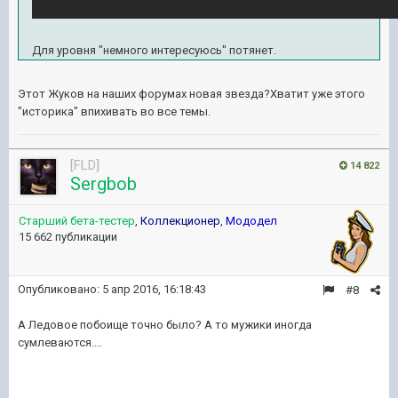
Для уровня "немного интересуюсь" потянет.
Этот Жуков на наших форумах новая звезда?Хватит уже этого
"историка" впихивать во все темы.
[FLD]
14 822
Sergbob
Старший бета-тестер
,
Коллекционер
,
Мододел
15 662 публикации
Опубликовано:
5 апр 2016, 16:18:43
#8
А Ледовое побоище точно было? А то мужики иногда
сумлеваются....