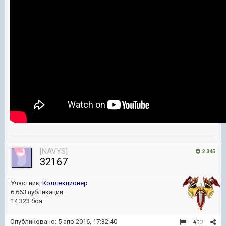
[NAVYS]
2 345
32167
Участник,
Коллекционер
6 663 публикации
14 323 боя
Опубликовано:
5 апр 2016, 17:32:40
#12