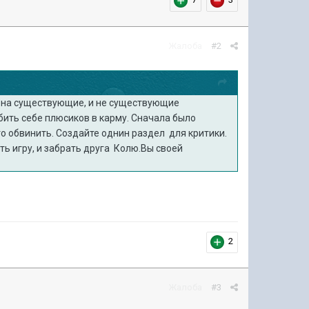
Жалоба
#2
 на существующие, и не существующие
абить себе плюсиков в карму. Сначала было
о обвинить. Создайте однин раздел для критики.
ть игру, и забрать друга Колю.Вы своей
2
Жалоба
#3