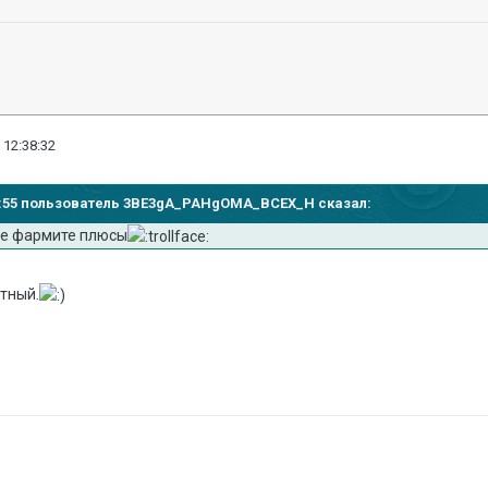
 12:38:32
:35:55 пользователь 3BE3gA_PAHgOMA_BCEX_H сказал:
 не фармите плюсы
тный.