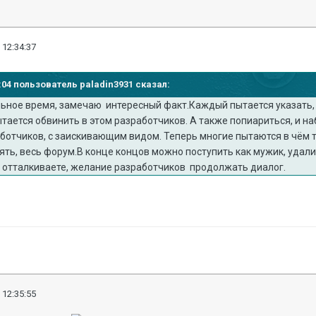
 12:34:37
33:04 пользователь paladin3931 сказал:
ьное время, замечаю интересный факт.Каждый пытается указать,
ытается обвинить в этом разработчиков. А также попиариться, и н
ботчиков, с заискивающим видом. Теперь многие пытаются в чём т
ть, весь форум.В конце концов можно поступить как мужик, удали
 отталкиваете, желание разработчиков продолжать диалог.
 12:35:55