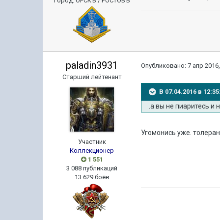
Город
:
ОРСКЪ / РОСТОВЪ
paladin3931
Опубликовано:
7 апр 2016,
Старший лейтенант
В 07.04.2016 в 12
.а вы не пиаритесь и
Угомонись уже. толеран
Участник
Коллекционер
1 551
3 088 публикаций
13 629 боёв