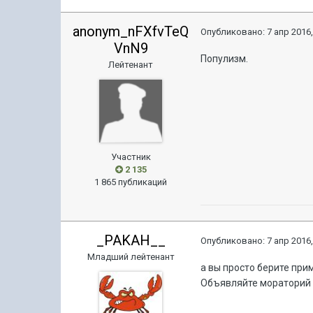
anonym_nFXfvTeQ
Опубликовано:
7 апр 2016,
VnN9
Популизм.
Лейтенант
Участник
2 135
1 865 публикаций
_PAKAH__
Опубликовано:
7 апр 2016,
Младший лейтенант
а вы просто берите при
Объявляйте мораторий и