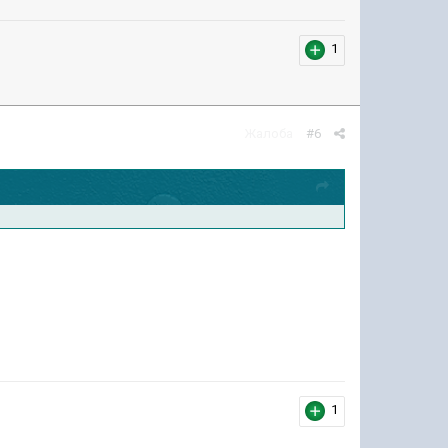
1
Жалоба
#6
1