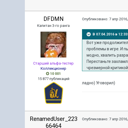
DFDMN
Опубликовано:
7 апр 2016,
Капитан 3-го ранга
В 07.04.2016 в 12:
Вот уже продолжител
проблемы в игре. И п
модно, хвалить разра
Перестаньте захламля
Старший альфа-тестер
чрезмерной критикой
Коллекционер
10 001
15 877 публикаций
ладно) Уговорил)
RenamedUser_223
Опубликовано:
7 апр 2016,
66464