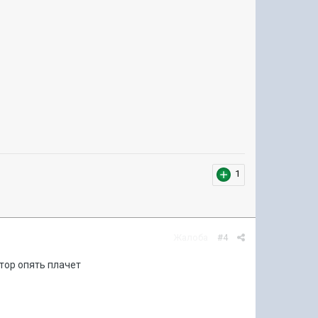
1
Жалоба
#4
тор опять плачет