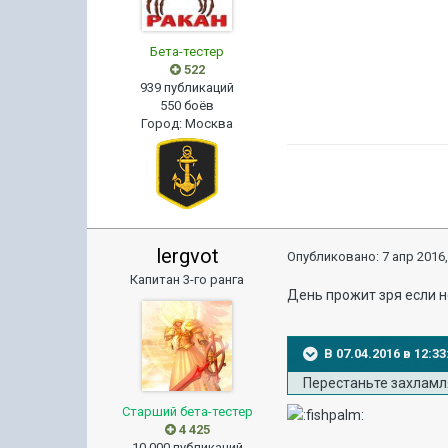
Бета-тестер
522
939 публикаций
550 боёв
Город
:
Москва
lergvot
Опубликовано:
7 апр 2016,
Капитан 3-го ранга
День прожит зря если н
В 07.04.2016 в 12:
Перестаньте захламл
Старший бета-тестер
4 425
10 000 публикаций