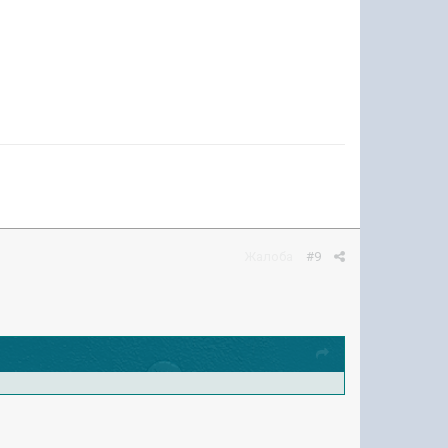
Жалоба
#9