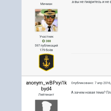
.а вы не пиаритесь и н
Мичман
Участник
388
597 публикаций
179 боёв
anonym_wBPxyi1k
Опубликовано:
7 апр 2016,
byd4
А зачем новая тема? Пл
Лейтенант