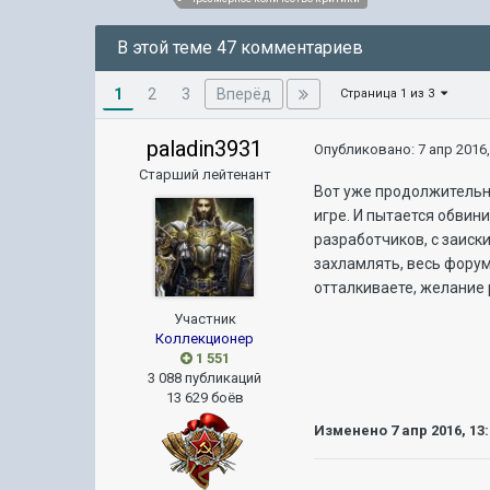
В этой теме 47 комментариев
1
Вперёд
2
3
Страница 1 из 3
paladin3931
Опубликовано:
7 апр 2016,
Старший лейтенант
Вот уже продолжительн
игре. И пытается обвин
разработчиков, с заиск
захламлять, весь форум
отталкиваете, желание
Участник
Коллекционер
1 551
3 088 публикаций
13 629 боёв
Изменено
7 апр 2016, 13