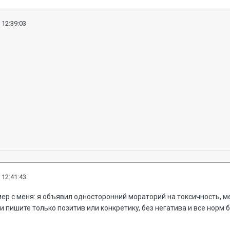
 12:39:03
 12:41:43
мер с меня: я объявил односторонний мораторий на токсичность, 
 пишите только позитив или конкретикy, без негатива и все норм 