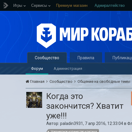
Игры
Сервисы
Премиум магазин
Адмиралтейство
Сообщество
Правила
Публикац
Форум
Администрация
Главная
Сообщество
Общение на свободные темы
Когда это
закончится? Хватит
уже!!!
Автор:
paladin3931
,
7 апр 2016, 12:33:04
в
Ф
Чрезмерное количество критики