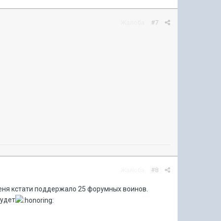
Жалоба
#7
Жалоба
#8
меня кстати поддержало 25 форyмных воинов.
бyдет