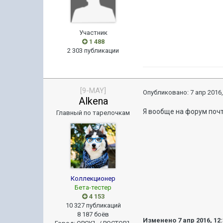
Участник
1 488
2 303 публикации
[9-MAY]
Опубликовано:
7 апр 2016,
Alkena
Я вообще на форум почт
Главный по тарелочкам
Коллекционер
Бета-тестер
4 153
10 327 публикаций
8 187 боёв
Изменено
7 апр 2016, 12