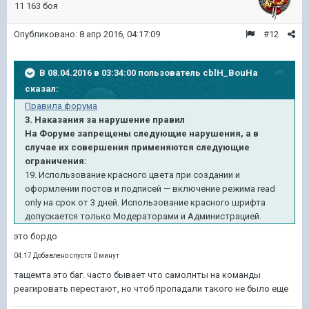
11 163 боя
Опубликовано:
8 апр 2016, 04:17:09
#12
В 08.04.2016 в 03:34:00 пользователь cblH_BouHa
сказал:
Правила форума
3. Наказания за нарушение правил
На Форуме запрещены следующие нарушения, а в
случае их совершения применяются следующие
ограничения:
19. Использование красного цвета при создании и
оформлении постов и подписей — включение режима read
only на срок от 3 дней. Использование красного шрифта
допускается только Модераторами и Администрацией.
это бордо
04:17 Добавлено спустя 0 минут
тащемта это баг. часто бывает что самолнты на команды
реагировать перестают, но чтоб пропадали такого не было еще