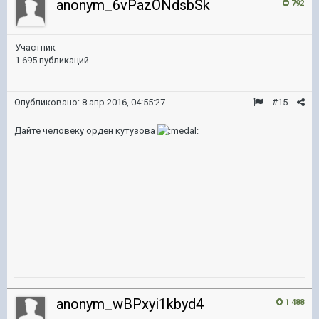
anonym_6vPazONdsbSk
792
Участник
1 695 публикаций
Опубликовано:
8 апр 2016, 04:55:27
#15
Дайте человеку орден кутузова
anonym_wBPxyi1kbyd4
1 488