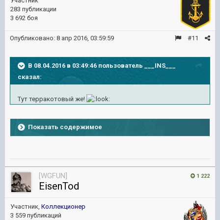
Участник
283 публикации
3 692 боя
Опубликовано:
8 апр 2016, 03:59:59
#11
В 08.04.2016 в 03:49:46 пользователь ___INS___
сказал:
Тут терракотовый же!
Показать содержимое
[WGFUN]
1 222
EisenTod
Участник,
Коллекционер
3 559 публикаций