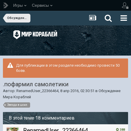
Игры
Сервисы
Обсуждение Мира Кораблей
Для публикации в этом разделе необходимо провести 50
боёв.
.пофармил самолетики
Автор:
RenamedUser_22366464
,
8 апр 2016, 02:30:51
в
Обсуждение
Мира Кораблей
Звезда в шоке.
В этой теме 18 комментариев
RenamedUser_22366464
388