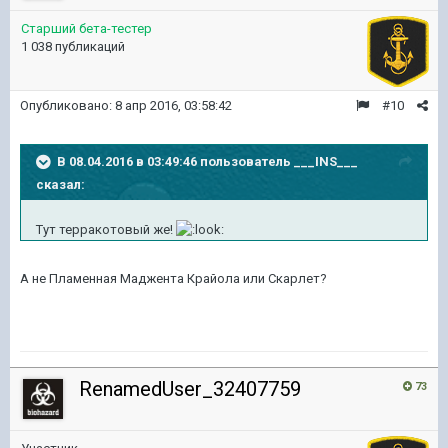
Старший бета-тестер
1 038 публикаций
Опубликовано:
8 апр 2016, 03:58:42
#10
В 08.04.2016 в 03:49:46 пользователь ___INS___
сказал:
Тут терракотовый же!
А не
Пламенная Маджента Крайола или Скарлет?
RenamedUser_32407759
73