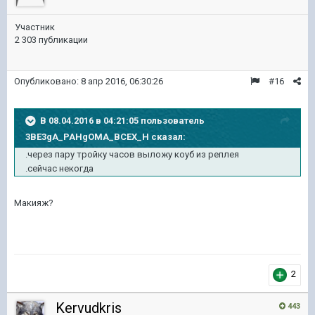
Участник
2 303 публикации
Опубликовано:
8 апр 2016, 06:30:26
#16
В 08.04.2016 в 04:21:05 пользователь
3BE3gA_PAHgOMA_BCEX_H сказал:
.через пару тройку часов выложу коуб из реплея
.сейчас некогда
Макияж?
2
Kervudkris
443