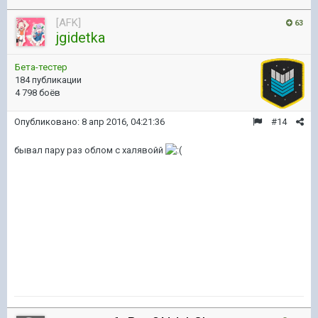
[AFK]
63
jgidetka
Бета-тестер
184 публикации
4 798 боёв
Опубликовано:
8 апр 2016, 04:21:36
#14
бывал пару раз облом с халявойй