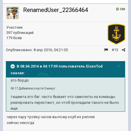
RenamedUser_22366464
388
Участник
597 публикаций
179 боёв
Опубликовано:
8 апр 2016, 04:21:05
#13
В 08.04.2016 в 04:17:09 пользователь EisenTod
сказал:
это бордо
04:17 Добавлено спустя 0 минут
тащемта это баг. часто бывает что самолнты на команды
реагировать перестают, но чтоб пропадали такого не было
еще
.через пару тройку часов выложу коуб из реплея
.сейчас некогда