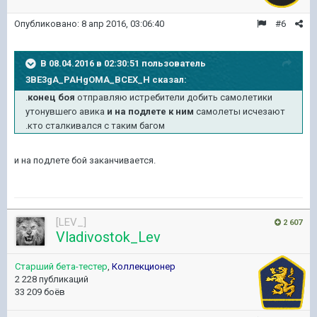
Опубликовано:
8 апр 2016, 03:06:40
#6
В 08.04.2016 в 02:30:51 пользователь
3BE3gA_PAHgOMA_BCEX_H сказал:
.
конец боя
отправляю истребители добить самолетики
утонувшего авика
и на подлете к ним
самолеты исчезают
.кто сталкивался с таким багом
и на подлете бой заканчивается.
[LEV_]
2 607
Vladivostok_Lev
Старший бета-тестер
,
Коллекционер
2 228 публикаций
33 209 боёв