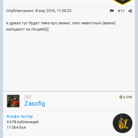
Опубликовано:
8 апр 2016, 11:00:23
#17
я думал тут будет тема про авики, типо животные (авики)
нападают на людей((((
[IA]
6 238
Zasofig
Альфа-тестер
4 678 публикаций
17 064 боя