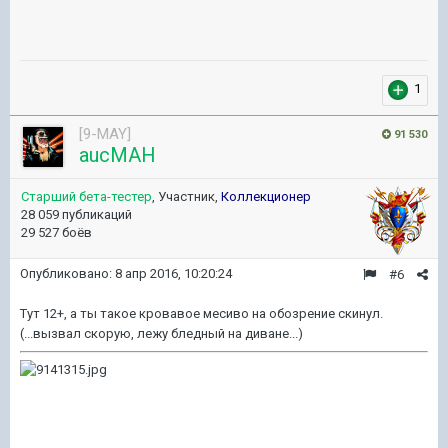
1
[9-MAY]
91 530
aucMAH
Старший бета-тестер
, Участник,
Коллекционер
28 059 публикаций
29 527 боёв
Опубликовано:
8 апр 2016, 10:20:24
#6
Тут 12+, а ты такое кровавое месиво на обозрение скинул.
(...вызвал скорую, лежу бледный на диване...)