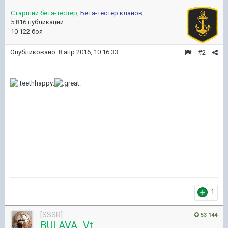
Старший бета-тестер
,
Бета-тестер кланов
5 816 публикаций
10 122 боя
Опубликовано:
8 апр 2016, 10:16:33
#2
1
[SSSR]
53 144
BULAVA_Vt