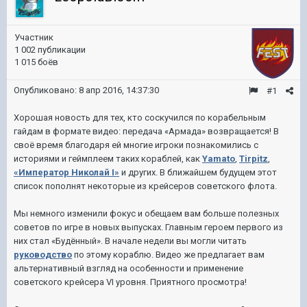
Участник
1 002 публикации
1 015 боёв
Опубликовано:
8 апр 2016, 14:37:30
#1
Хорошая новость для тех, кто соскучился по корабельным
гайдам в формате видео: передача «Армада» возвращается! В
своё время благодаря ей многие игроки познакомились с
историями и геймплеем таких кораблей, как
Yamato
,
Tirpitz
,
«Император Николай I»
и других. В ближайшем будущем этот
список пополнят некоторые из крейсеров советского флота.
Мы немного изменили фокус и обещаем вам больше полезных
советов по игре в новых выпусках. Главным героем первого из
них стал «Будённый». В начале недели вы могли читать
руководство
по этому кораблю. Видео же предлагает вам
альтернативный взгляд на особенности и применение
советского крейсера VI уровня. Приятного просмотра!