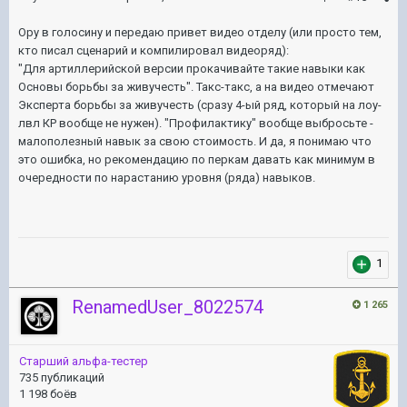
Ору в голосину и передаю привет видео отделу (или просто тем,
кто писал сценарий и компилировал видеоряд):
"Для артиллерийской версии прокачивайте такие навыки как
Основы борьбы за живучесть". Такс-такс, а на видео отмечают
Эксперта борьбы за живучесть (сразу 4-ый ряд, который на лоу-
лвл КР вообще не нужен). "Профилактику" вообще выбросьте -
малополезный навык за свою стоимость. И да, я понимаю что
это ошибка, но рекомендацию по перкам давать как минимум в
очередности по нарастанию уровня (ряда) навыков.
1
RenamedUser_8022574
1 265
Старший альфа-тестер
735 публикаций
1 198 боёв