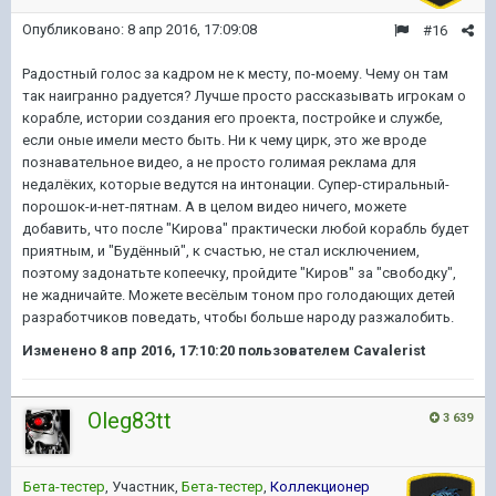
Опубликовано:
8 апр 2016, 17:09:08
#16
Радостный голос за кадром не к месту, по-моему. Чему он там
так наигранно радуется? Лучше просто рассказывать игрокам о
корабле, истории создания его проекта, постройке и службе,
если оные имели место быть. Ни к чему цирк, это же вроде
познавательное видео, а не просто голимая реклама для
недалёких, которые ведутся на интонации. Супер-стиральный-
порошок-и-нет-пятнам. А в целом видео ничего, можете
добавить, что после "Кирова" практически любой корабль будет
приятным, и "Будённый", к счастью, не стал исключением,
поэтому задонатьте копеечку, пройдите "Киров" за "свободку",
не жадничайте. Можете весёлым тоном про голодающих детей
разработчиков поведать, чтобы больше народу разжалобить.
Изменено
8 апр 2016, 17:10:20
пользователем Cavalerist
Oleg83tt
3 639
Бета-тестер
, Участник,
Бета-тестер
,
Коллекционер