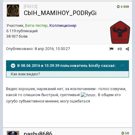
[FRI13]
6 848
CbIH_MAMIHOY_PODRyGi
Участник,
Бета-тестер
,
Коллекционер
6 119 публикаций
38 937 боёв
Опубликовано:
8 апр 2016, 15:50:27
#8
В 08.04.2016 в 15:39:39 пользователь kindly сказал:
Как вам видео?
Видео хорошее, нареканий нет, за исключением - голос озвучки,
какой то слишком быстрый, суетливый
. В общем это
сугубо субъективное мнение, могу ошибаться
pashu8686
58