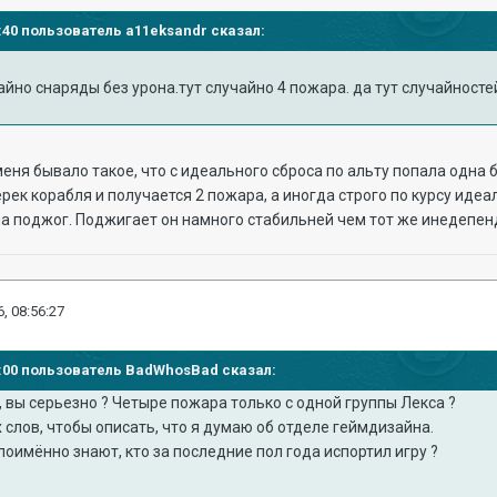
51:40 пользователь a11eksandr сказал:
айно снаряды без урона.тут случайно 4 пожара. да тут случайност
еня бывало такое, что с идеального сброса по альту попала одна б
рек корабля и получается 2 пожара, а иногда строго по курсу идеа
на поджог. Поджигает он намного стабильней чем тот же инедепен
, 08:56:27
42:00 пользователь BadWhosBad сказал:
 вы серьезно ? Четыре пожара только с одной группы Лекса ?
 слов, чтобы описать, что я думаю об отделе геймдизайна.
 поимённо знают, кто за последние пол года испортил игру ?