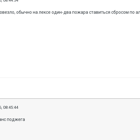
, 08:44:54
овезло, обычно на лексе один-два пожара ставиться сбросом по ал
, 08:45:44
анс поджега