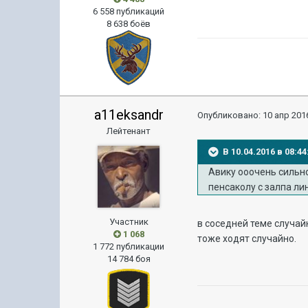
6 558 публикаций
8 638 боёв
a11eksandr
Опубликовано:
10 апр 2016
Лейтенант
В 10.04.2016 в 08:
Авику ооочень сильно
пенсаколу с залпа ли
Участник
в соседней теме случай
1 068
тоже ходят случайно.
1 772 публикации
14 784 боя