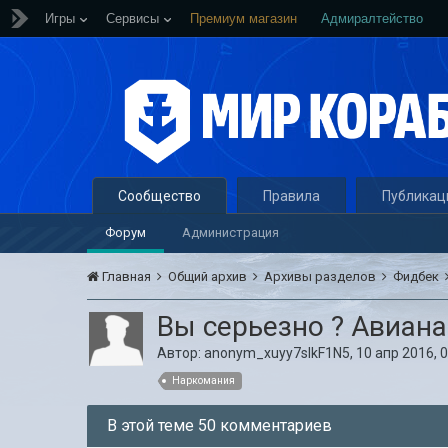
Игры
Сервисы
Премиум магазин
Адмиралтейство
Сообщество
Правила
Публикац
Форум
Администрация
Главная
Общий архив
Архивы разделов
Фидбек
Вы серьезно ? Авиан
Автор:
anonym_xuyy7slkF1N5
,
10 апр 2016, 
Наркомания
В этой теме 50 комментариев