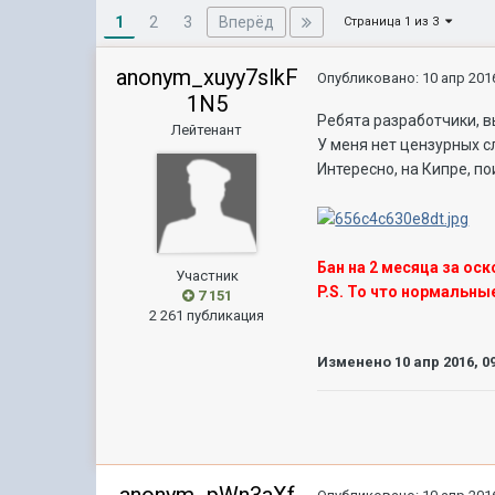
1
Вперёд
2
3
Страница 1 из 3
anonym_xuyy7slkF
Опубликовано:
10 апр 2016
1N5
Ребята разработчики, в
Лейтенант
У меня нет цензурных с
Интересно, на Кипре, по
Бан на 2 месяца за ос
Участник
P.S. То что нормальн
7 151
2 261 публикация
Изменено
10 апр 2016, 0
anonym_pWn3aXf