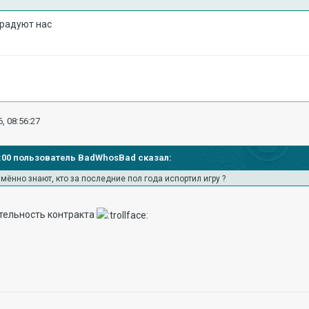
 радуют нас
, 08:56:27
42:00 пользователь BadWhosBad сказал:
имённо знают, кто за последние пол года испортил игру ?
ительность контракта