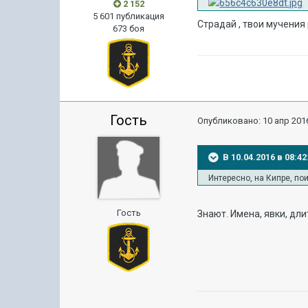
2 152
5 601 публикация
Страдай , твои мучения
673 боя
Гость
Опубликовано:
10 апр 2016
В 10.04.2016 в 08:
Интересно, на Кипре, по
Гость
Знают. Имена, явки, дл