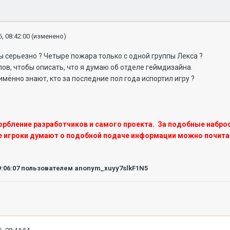
, 08:42:00
(изменено)
ы серьезно ? Четыре пожара только с одной группы Лекса ?
лов, чтобы описать, что я думаю об отделе геймдизайна.
имённо знают, кто за последние пол года испортил игру ?
корбление разработчиков и самого проекта.
За подобные наброс
ые игроки думают о подобной подаче информации можно почита
9:06:07
пользователем anonym_xuyy7slkF1N5