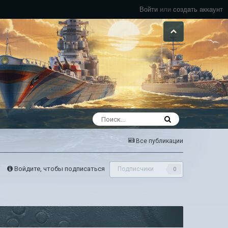
Войти
или
создать аккаунт
Все публикации
Войдите, чтобы подписаться
Подписчики
0