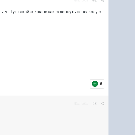
Жалоба
#2
ьту. Тут такой же шанс как схлопнуть пенсаколу с
8
Жалоба
#3