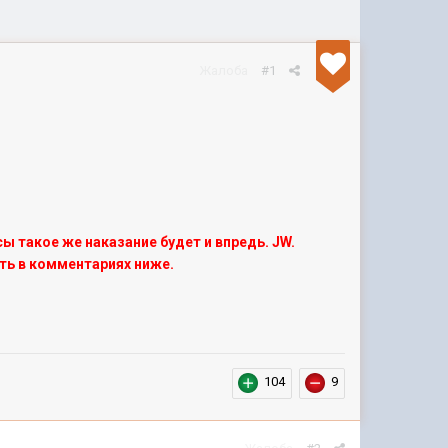
Жалоба
#1
ы такое же наказание будет и впредь.
JW.
ть в комментариях ниже.
104
9