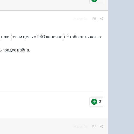
Жалоба
#6
ели ( если цель с ПВО конечно ). Чтобы хоть как-то
ь градус вайна.
3
Жалоба
#7