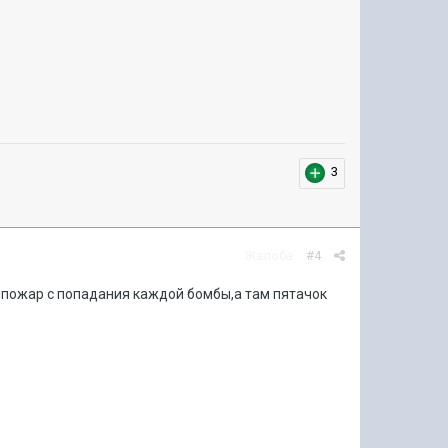
3
Жалоба
#4
 пожар с попадания каждой бомбы,а там пятачок