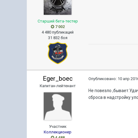
Старший бета-тестер
7 002
4 480 публикаций
31 832 боя
Eger_boec
Опубликовано:
10 апр 2016
Капитан-лейтенант
Не повезло ,бывает.Уд
сброса в надстройку ул
Участник
Коллекционер
4 488