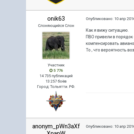
onik63
Опубликовано:
10 апр 2016
Слоняющийся Слон
Как я вижу ситуацию.
ПВО привели в порядок (
компенсировать авиано
То , что вероятность в
Участник
5 776
14 735 публикаций
13 257 боёв
Город
:
Тольятти. РФ.
anonym_pWn3aXf
Опубликовано:
10 апр 2016
XpapW