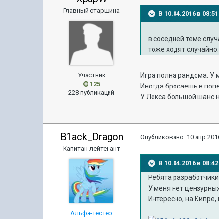
Главный старшина
В 10.04.2016 в 08:
в соседней теме случ
тоже ходят случайно.
Участник
Игра полна рандома. У м
125
Иногда бросаешь в попе
228 публикаций
У Лекса большой шанс 
B1ack_Dragon
Опубликовано:
10 апр 2016
Капитан-лейтенант
В 10.04.2016 в 08:
Ребята разработчики,
У меня нет цензурных
Интересно, на Кипре,
Альфа-тестер