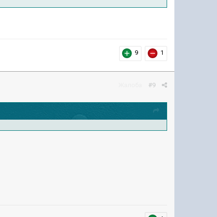
9
1
Жалоба
#9