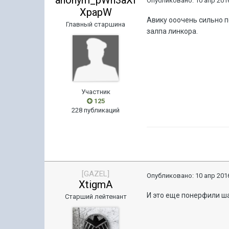
Опубликовано:
10 апр 2016
XpapW
Авику ооочень сильно п
Главный старшина
залпа линкора.
Участник
125
228 публикаций
[GAZEL]
Опубликовано:
10 апр 2016
XtigmA
И это еще понерфили ш
Старший лейтенант