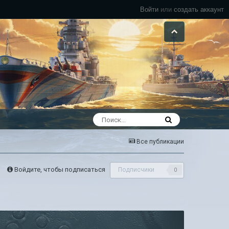
Войти
или
создать аккаунт
Все публикации
Войдите, чтобы подписаться
Подписчики
0