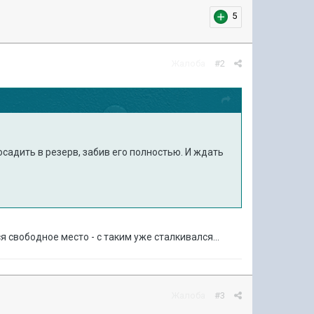
5
Жалоба
#2
садить в резерв, забив его полностью. И ждать
я свободное место - с таким уже сталкивался...
Жалоба
#3