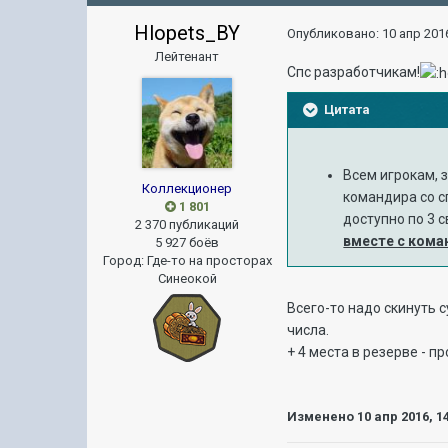
Hlopets_BY
Опубликовано:
10 апр 2016
Лейтенант
Спс разработчикам!
Цитата
Всем игрокам, 
Коллекционер
командира со сп
1 801
доступно по 3 
2 370 публикаций
вместе с кома
5 927 боёв
Город
:
Где-то на просторах
Синеокой
Всего-то надо скинуть 
числа.
+ 4 места в резерве - п
Изменено
10 апр 2016, 1