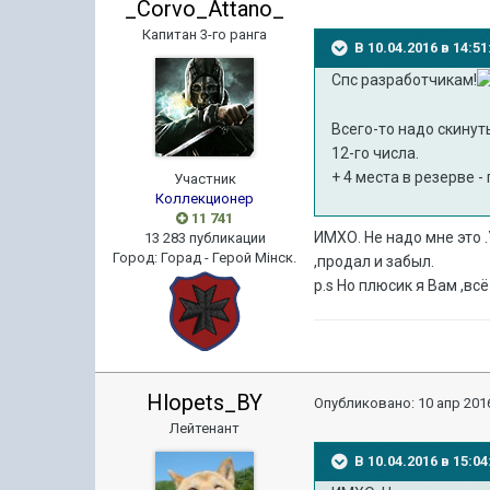
_Corvo_Attano_
Капитан 3-го ранга
В 10.04.2016 в 14:
Спс разработчикам!
Всего-то надо скинут
12-го числа.
+ 4 места в резерве 
Участник
Коллекционер
11 741
ИМХО. Не надо мне это .
13 283 публикации
Город
:
Горад - Герой Мiнск.
,продал и забыл.
p.s Но плюсик я Вам ,вс
Hlopets_BY
Опубликовано:
10 апр 2016
Лейтенант
В 10.04.2016 в 15: