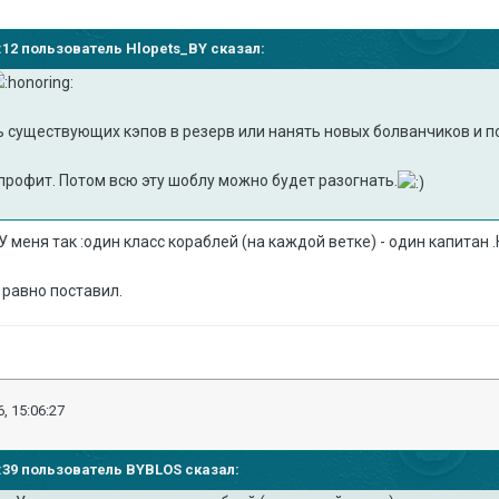
51:12 пользователь Hlopets_BY сказал:
ь существующих кэпов в резерв или нанять новых болванчиков и по
- профит. Потом всю эту шоблу можно будет разогнать.
У меня так :один класс кораблей (на каждой ветке) - один капитан 
ё равно поставил.
, 15:06:27
04:39 пользователь BYBLOS сказал: