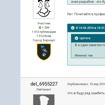
зная разрабов - это 
Нет. Почитайте в профи
Участник
1 200
В 10.04.2016 в 14:3
1 413 публикации
1 914 боёв
Цитата
Город
:
Барнаул
А я один заметил п
Именно так
del_6955227
Опубликовано:
10 апр 2016
Лейтенант
что ж буду рад ошибить