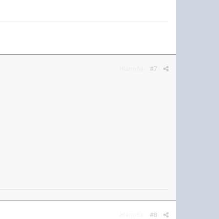
Жалоба
#7
Жалоба
#8