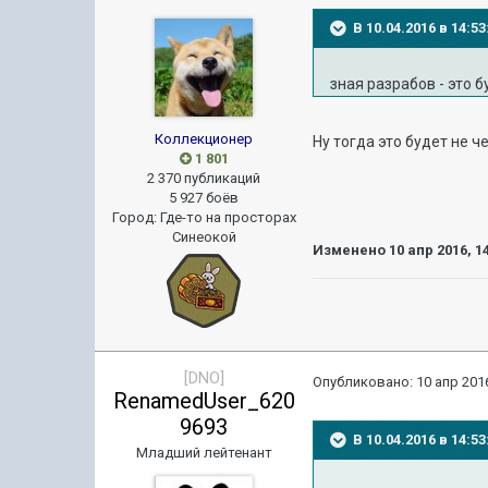
В 10.04.2016 в 14:
зная разрабов - это 
Коллекционер
Ну тогда это будет не 
1 801
2 370 публикаций
5 927 боёв
Город
:
Где-то на просторах
Синеокой
Изменено
10 апр 2016, 1
[DNO]
Опубликовано:
10 апр 2016
RenamedUser_620
9693
В 10.04.2016 в 14:
Младший лейтенант