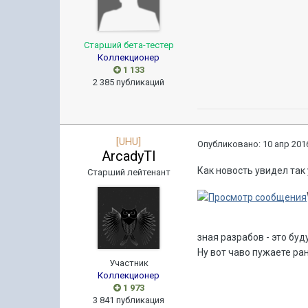
Старший бета-тестер
Коллекционер
1 133
2 385 публикаций
[UHU]
Опубликовано:
10 апр 2016
ArcadyTI
Как новость увидел так 
Старший лейтенант
зная разрабов - это буд
Ну вот чаво пужаете р
Участник
Коллекционер
1 973
3 841 публикация