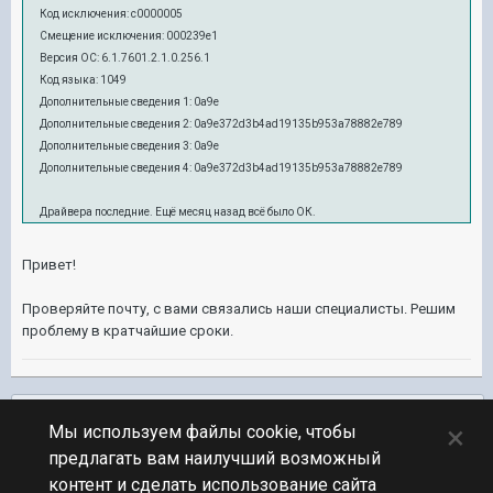
Код исключения: c0000005
Смещение исключения: 000239e1
Версия ОС: 6.1.7601.2.1.0.256.1
Код языка: 1049
Дополнительные сведения 1: 0a9e
Дополнительные сведения 2: 0a9e372d3b4ad19135b953a78882e789
Дополнительные сведения 3: 0a9e
Дополнительные сведения 4: 0a9e372d3b4ad19135b953a78882e789
Драйвера последние. Ещё месяц назад всё было ОК.
Привет!
Проверяйте почту, с вами связались наши специалисты. Решим
проблему в кратчайшие сроки.
Подписчики
0
×
Мы используем файлы cookie, чтобы
предлагать вам наилучший возможный
ПЕРЕЙТИ К СПИСКУ ТЕМ
контент и сделать использование сайта
Обсуждение Мира Кораблей