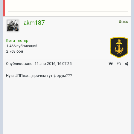
akm187
406
Бета-тестер
1 466 публикаций
2 763 боя
Опубликовано:
11 апр 2016, 16:07:25
#3
Ну в ЦППже....,причем тут форум???