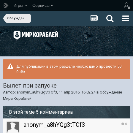
Игры
Сервисы
Обсуждение Мира Кораблей
Для публикации в этом разделе необходимо провести 50
боёв.
Вылет при запуске
Автор:
anonym_a8hYQg3tTOf3
,
11 апр 2016, 16:02:24
в
Обсуждение
Мира Кораблей
В этой теме 5 комментариев
anonym_a8hYQg3tTOf3
0