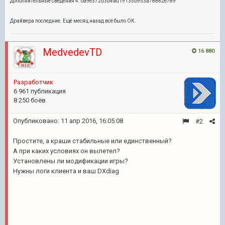
Дополнительные сведения 4: 0a9e372d3b4ad19135b953a78882e789
Драйвера последние. Ещё месяц назад всё было ОК.
MedvedevTD
16 880
Разработчик
6 961 публикация
8 250 боёв
Опубликовано:
11 апр 2016, 16:05:08
#2
Простите, а краши стабильные или единственный?
А при каких условиях он вылетел?
Установлены ли модификации игры?
Нужны логи клиента и ваш DXdiag