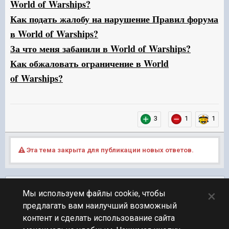
World of
War
ships?
Как подать жалобу на нарушение Правил форума
в World of
War
ships?
За что меня забанили в World of
War
ships?
Как обжаловать ограничение в World
of
War
ships?
3
1
1
Эта тема закрыта для публикации новых ответов.
Подписчики
0
×
Мы используем файлы cookie, чтобы
предлагать вам наилучший возможный
ПЕРЕЙТИ К СПИСКУ ТЕМ
контент и сделать использование сайта
Новости