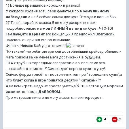
1) Больше премшипов хороших и разных!
У каждого уровня есть свои фанаты,я по
моему личному
наблюдению
на 5 сейчас самая движуха.Отсюда и новые 5-ки.
2)"Тонэ"...корабль-сказка.Я не могу раскрыть всех
подробностей,но
на мой ЛИЧНЫЙ взгляд
он будет ЧТО-ТО!
Тем паче,что
вариант
его концепции я предложил Влегрису и
надеюсь он принял его во внимание.
Фанаты Ниихон Кайгун,готовимся!
"Китаками"-не ребят,не зря сей достойнейший крейсер объявили
мега призом за не менее мега достижения в будущем.
10 4-х трубных торпедных аппаратов с лонгленсами это
....спасайся кто может!"Симакадзе" нервно курит с углу!
Сейчас форум трясёт от постоянных тем про "торпедные супы",а
что будет когда в игре появятся десятки "Китаками"?
А на нём играть надо не просто уметь,а быть настоящим морским
даже не волком,а
ДЬЯВОЛОМ.
Про матрасов ничего не могу сказать...не интересуют.
4
2