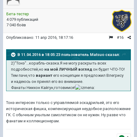
Бета-тестер
4 079 публикаций
7 040 боёв
Опубликовано:
11 апр 2016, 18:17:16
#16
В 11.04.2016 в 18:05:23 пользователь Matsuo сказал:
2)"Тонэ"...корабль-сказка.Я не могу раскрыть всех
подробностей,но
на мой ЛИЧНЫЙ взгляд
он будет ЧТО-ТО!
Тем паче,что
вариант
его концепции я предложил Влегрису
и надеюсь он принял его во внимание.
Фанаты Ниихон Кайгун,готовимся!
Тонэ интересен только с управляемой эскадрильей, это его
историческая фишка, компенсирующая неудобное расположение
ГК. С обычным унылым самолетиком он не нужен. Ну разве что
фанатам и коллекционерам.