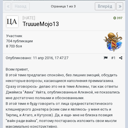
Назад
Вперёд
Страница 1 из 3
[HATE]
397
TruuueMojo13
Участник
704 публикации
8 703 боя
Опубликовано:
11 апр 2016, 17:47:27
#1
Всем привет,
В этой теме предлагаю спокойно, без лишних эмоций, обсудить
некоторые вопросы, касающиеся наполнения преммагазина.
Сразу оговорюсь- делаю это не в теме Алкены, так как ответы
Джеймса "Авиа" Уайта, опубликованные Алкеной, не показались
мне достаточно полными и обоснованными.
В этой теме я буду говорить от лица среднестатистического
клешнерукого донатера (коим сам и являюсь- у меня есть и
Тирпиц, и Атаго, и Кутузов). Да, и еще- мне не близка позиция
"вайн ради вайна", поэтому постараюсь изложить свои мысли
максимально конструктивно.