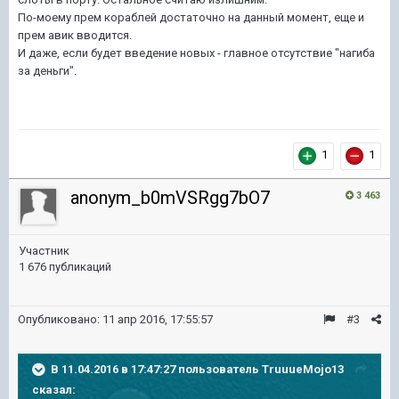
По-моему прем кораблей достаточно на данный момент, еще и
прем авик вводится.
И даже, если будет введение новых - главное отсутствие "нагиба
за деньги".
1
1
anonym_b0mVSRgg7bO7
3 463
Участник
1 676 публикаций
Опубликовано:
11 апр 2016, 17:55:57
#3
В 11.04.2016 в 17:47:27 пользователь TruuueMojo13
сказал: