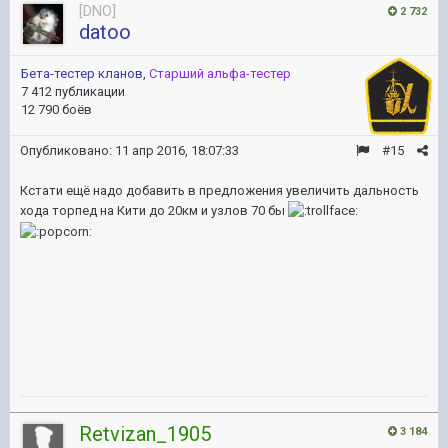
[DNO]
2 732
datoo
Бета-тестер кланов
,
Старший альфа-тестер
7 412 публикации
12 790 боёв
Опубликовано:
11 апр 2016, 18:07:33
#15
Кстати ещё надо добавить в предложения увеличить дальность
хода торпед на Кити до 20км и узлов 70 бы
Retvizan_1905
3 184