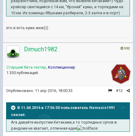
разработчики, подобным вам, что вывели китаками=) Чудо
крейсер светящийся с 14 км, "броней" кумы, и торпедами на
10 км. Их эсминцы ббшками разбирали, 2-3 залпа и в порт)
это и есть кума жеж)))
Dimuch1982
592
Старший бета-тестер
,
Коллекционер
1 330 публикаций
Опубликовано:
11 апр 2016, 18:00:33
#12
В 11.04.2016 в 17:56:50 пользователь Nemezis1991
сказал:
Ага давайте выпустим Китаками,а то торпедных супов в
рандоме не хватает, отличная идея