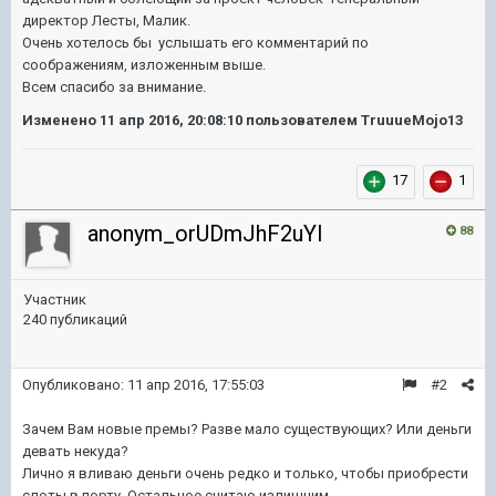
директор Лесты, Малик.
Очень хотелось бы услышать его комментарий по
соображениям, изложенным выше.
Всем спасибо за внимание.
Изменено
11 апр 2016, 20:08:10
пользователем TruuueMojo13
17
1
anonym_orUDmJhF2uYI
88
Участник
240 публикаций
Опубликовано:
11 апр 2016, 17:55:03
#2
Зачем Вам новые премы? Разве мало существующих? Или деньги
девать некуда?
Лично я вливаю деньги очень редко и только, чтобы приобрести
слоты в порту. Остальное считаю излишним.