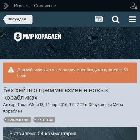
Игры
Сервисы
Обсуждение Мира Кораблей
Для публикации в этом разделе необходимо провести 50
боёв.
Без хейта о преммагазине и новых
корабликах
Автор:
TruuueMojo13
,
11 апр 2016, 17:47:27
в
Обсуждение Мира
Кораблей
преммагазин
китаками
В этой теме 54 комментария