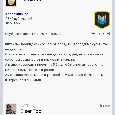
Коллекционер
6 349 публикаций
10 601 бой
Опубликовано:
11 апр 2016, 18:30:21
#19
Китаками вообще сейчас нельзя вводить - торпедные супы и так
не дают жить.
Особо впечатлительные и неадекватные, увидев Китаками на
союзном респе, могут и тимкиллить начать.
А решение вводить премы на 5-6 лвл объясняется просто - на
мидлвл больше всего игроков.
Американских премов в игре вообще мало, было бы что-нить
интересное я бы купил.
[WGFUN]
1 222
EisenTod