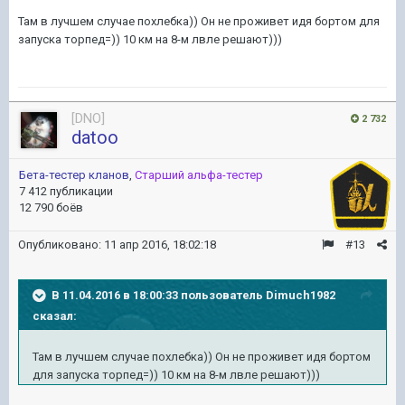
Там в лучшем случае похлебка)) Он не проживет идя бортом для
запуска торпед=)) 10 км на 8-м лвле решают)))
[DNO]
2 732
datoo
Бета-тестер кланов
,
Старший альфа-тестер
7 412 публикации
12 790 боёв
Опубликовано:
11 апр 2016, 18:02:18
#13
В 11.04.2016 в 18:00:33 пользователь Dimuch1982
сказал:
Там в лучшем случае похлебка)) Он не проживет идя бортом
для запуска торпед=)) 10 км на 8-м лвле решают)))