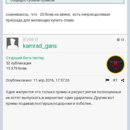
общедоступным премом.
сомневаюсь, что 20 боев на авике, есть непреодолимая
преграда для желающих купить спайн.
[EVREY]
13
kamrad_gans
Старший бета-тестер
52 публикации
15 379 боёв
Опубликовано:
11 апр 2016, 17:57:26
#7
Одни жалуются что только премы и рисуют,ветки полноценные
не хотят выпускать,в маркетинг один ударились.Другим вот
премы подавай,постарше,подороже и поболее...