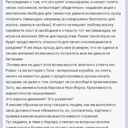
Рассуждения о том, что его купят клешнерукие, и начнут топить
своих союзников, не выглядят убедительно- недавняя акция с
миллионом свободки для танкистов давала возможность сразу
получить Симакадзе, например (и совершенно бесплатно для
игрока, замечу в скобках). И ничто не мешает любому игроку
перевести опыт в свободный и открыть тот же Симакадзе, не
играя на японских ЭМ ни дня перед этим. Разве такой игрок не
будет представлять опасности для своих сокомандников в
рандоме? Я же лишь прошу дать мне (и уверен, что не одинок в
своем желании) возможность потратить мои же деньги на
Китаками.
Почему мне не дают этой возможности- внятного ответа нет.
Ровно та же история с Тонэ - интересный корабль, но опять,
ничего не известно даже о предполагаемых сроках начала
продажи, ни даже о том, попадет ли он вообще в прем-магазин.
Зато, мы имеем клонов Кирова и Нью-Йорка. Креативность
маркетологов зашкаливает.
Это верное движение? Это развитие?
Я никоим образом не хочу говорить людям, как им выполнять
свои должностные обязанности, но, согласитесь, картина с
преммагазином вырисовывается немного странная.
Тут недавно, в теме о Кирове, отвечал на вопросы вполне
адекватный и болеющий за проект человек- генеральный