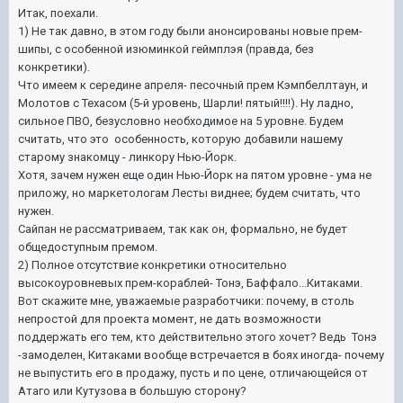
Итак, поехали.
1) Не так давно, в этом году были анонсированы новые прем-
шипы, с особенной изюминкой геймплэя (правда, без
конкретики).
Что имеем к середине апреля- песочный прем Кэмпбеллтаун, и
Молотов с Техасом (5-й уровень, Шарли! пятый!!!!). Ну ладно,
сильное ПВО, безусловно необходимое на 5 уровне. Будем
считать, что это особенность, которую добавили нашему
старому знакомцу - линкору Нью-Йорк.
Хотя, зачем нужен еще один Нью-Йорк на пятом уровне - ума не
приложу, но маркетологам Лесты виднее; будем считать, что
нужен.
Сайпан не рассматриваем, так как он, формально, не будет
общедоступным премом.
2) Полное отсутствие конкретики относительно
высокоуровневых прем-кораблей- Тонэ, Баффало...Китаками.
Вот скажите мне, уважаемые разработчики: почему, в столь
непростой для проекта момент, не дать возможности
поддержать его тем, кто действительно этого хочет? Ведь Тонэ
-замоделен, Китаками вообще встречается в боях иногда- почему
не выпустить его в продажу, пусть и по цене, отличающейся от
Атаго или Кутузова в большую сторону?