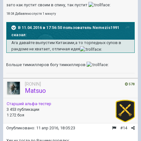
зато как пустит своим в спину, так пустит
18:04 Добавлено спустя 1 минуту
В 11.04.2016 в 17:56:50 пользователь Nemezis1991
сказал:
Ага давайте выпустим Китаками,а то торпедных супов в
рандоме не хватает, отличная идея
Больше тимкиллеров богу тимкиллеров
[RONIN]
578
Matsuo
Старший альфа-тестер
3 453 публикации
1 272 боя
Опубликовано:
11 апр 2016, 18:05:23
#14
Хех,ну тогда по Вашему порядку: