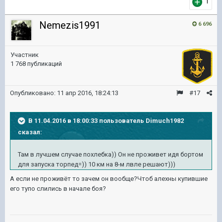
1
Nemezis1991
6 696
Участник
1 768 публикаций
Опубликовано:
11 апр 2016, 18:24:13
#17
В 11.04.2016 в 18:00:33 пользователь Dimuch1982
сказал:
Там в лучшем случае похлебка)) Он не проживет идя бортом
для запуска торпед=)) 10 км на 8-м лвле решают)))
А если не проживёт то зачем он вообще?Чтоб алехны купившие
его тупо слились в начале боя?