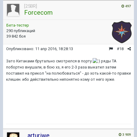
[25BR]
497
Forcecom
Бета-тестер
290 публикаций
39 842 боя
Опубликовано:
11 апр 2016, 18:28:13
#18
Зато Китаками брутально смотрелся в порту
ряды ТА
побортно внушали, в бою хз, я его 2-3 раза выкатил затем
поставил на прикол "на полюбоваться" - до хоть какой-то правки
клешен. ибо действительно непонятно кому от него хуже.
_arturiwe_
3 909