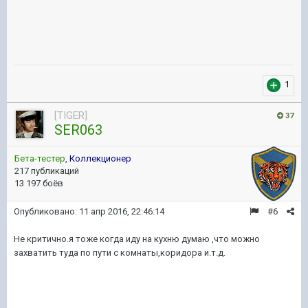
1
[TIGER]
37
SER063
Бета-тестер
,
Коллекционер
217 публикаций
13 197 боёв
Опубликовано:
11 апр 2016, 22:46:14
#6
Не критично.я тоже когда иду на кухню думаю ,что можно
захватить туда по пути с комнаты,коридора и.т.д.