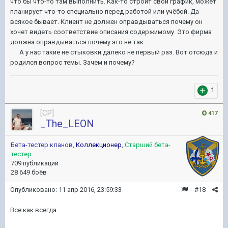
что бы что-то там выполнить. Как-то строит свой график, может
планирует что-то специально перед работой или учёбой. Да
всякое бывает. Клиент не должен оправдываться почему он
хочет видеть соответствие описания содержимому. Это фирма
должна оправдываться почему это не так.
А у нас такие не стыковки далеко не первый раз. Вот отсюда и
родился вопрос темы. Зачем и почему?
1
[CP]
417
_The_LEON
Бета-тестер кланов
,
Коллекционер
,
Старший бета-
тестер
709 публикаций
28 649 боёв
Опубликовано:
11 апр 2016, 23:59:33
#18
Все как всегда.