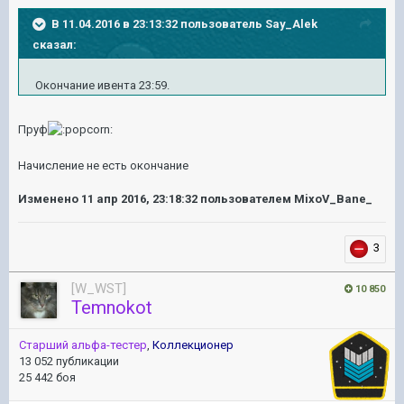
В 11.04.2016 в 23:13:32 пользователь Say_Alek
сказал:
Окончание ивента 23:59.
Пруф
Начисление не есть окончание
Изменено
11 апр 2016, 23:18:32
пользователем MixoV_Bane_
3
[W_WST]
10 850
Temnokot
Старший альфа-тестер
,
Коллекционер
13 052 публикации
25 442 боя