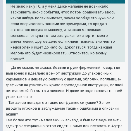
Не знаю как у ТС, а у меня даже желание не возникало
заскринить анонс события, чтоб потом сравнивать авось
какой нибудь косяк вылезет, зачем вообще это нужно? И
если оперировать вашими же примерами, то придя в
автосалон покупать машину, и никакая маленькая
выпавшая откуда то там заглушка не испортит моего
впечатления, другое дело если клиент изначально чем то
недоволен и ищет до чего бы докопаться, тогда каждая
мелочь его будет нервировать. Относитесь ко всему
проще!!
Да не скажи, не скажи. Возьми в руки фирменный товар, где
выверено и идеально всё - от инструкции до упаковочных
кармашков и дешевую реплику с щелями, облоями, поплывшей
графикой на упаковке и криво переведенной инструкции, полной
неточностей. В том то и разница. И даже не надо включать - всё
уже и так ясно.
Так зачем попадать в такие конфузные ситуации? Зачем
вводить игроков в заблуждение такими ошибками в описании
акции?
Тем более что тут - маловажный эпизод, а бывают ведь ивенты
где игрок специально готов сидеть ночью или вставать в 4 утра