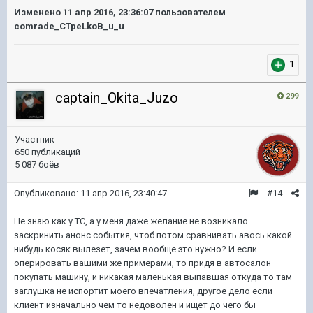
Изменено
11 апр 2016, 23:36:07
пользователем
comrade_CTpeLkoB_u_u
1
captain_Okita_Juzo
299
Участник
650 публикаций
5 087 боёв
Опубликовано:
11 апр 2016, 23:40:47
#14
Не знаю как у ТС, а у меня даже желание не возникало
заскринить анонс события, чтоб потом сравнивать авось какой
нибудь косяк вылезет, зачем вообще это нужно? И если
оперировать вашими же примерами, то придя в автосалон
покупать машину, и никакая маленькая выпавшая откуда то там
заглушка не испортит моего впечатления, другое дело если
клиент изначально чем то недоволен и ищет до чего бы