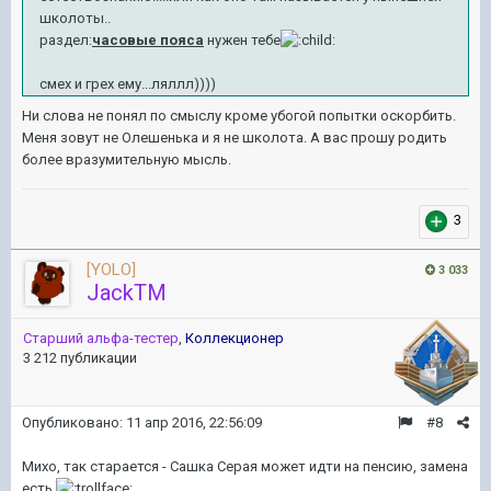
школоты..
раздел:
часовые пояса
нужен тебе
смех и грех ему...ляллл))))
Ни слова не понял по смыслу кроме убогой попытки оскорбить.
Меня зовут не Олешенька и я не школота. А вас прошу родить
более вразумительную мысль.
3
[YOLO]
3 033
JackTM
Старший альфа-тестер
,
Коллекционер
3 212 публикации
Опубликовано:
11 апр 2016, 22:56:09
#8
Михо, так старается - Сашка Серая может идти на пенсию, замена
есть.