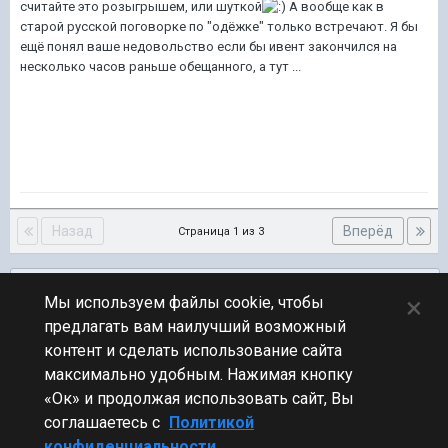
считайте это розыгрышем, или шуткой
А вообще как в
старой русской поговорке по "одёжке" только встречают. Я бы
ещё понял ваше недовольство если бы ивент закончился на
несколько часов раньше обещанного, а тут ...
Назад
Вперёд
Страница 1 из 3
Подписчики
0
×
Мы используем файлы cookie, чтобы
предлагать вам наилучший возможный
ПЕРЕЙТИ К СПИСКУ ТЕМ
контент и сделать использование сайта
Обсуждение Мира Кораблей
максимально удобным. Нажимая кнопку
«Ок» и продолжая использовать сайт, Вы
соглашаетесь с
Политикой
конфиденциальности.
Стиль