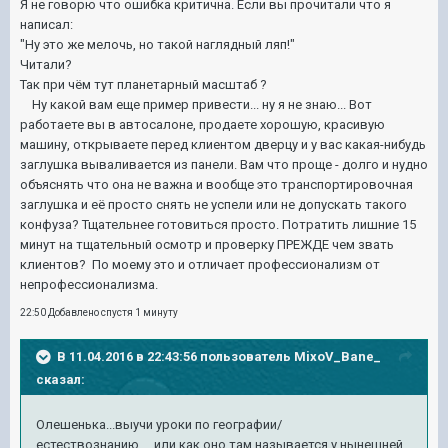
Я не говорю что ошибка критична. Если вы прочитали что я
написал:
"Ну это же мелочь, но такой наглядный ляп!"
Читали?
Так при чём тут планетарный масштаб ?
Ну какой вам еще пример привести... ну я не знаю... Вот
работаете вы в автосалоне, продаете хорошую, красивую
машину, открываете перед клиентом дверцу и у вас какая-нибудь
заглушка вываливается из панели. Вам что проще - долго и нудно
объяснять что она не важна и вообще это транспортировочная
заглушка и её просто снять не успели или не допускать такого
конфуза? Тщательнее готовиться просто. Потратить лишние 15
минут на тщательный осмотр и проверку ПРЕЖДЕ чем звать
клиентов? По моему это и отличает профессионализм от
непрофессионализма.
22:50 Добавлено спустя 1 минуту
В 11.04.2016 в 22:43:56 пользователь MixoV_Bane_
сказал:
Олешенька...выучи уроки по географии/
естествознанию.....или как оно там называется у нынешней