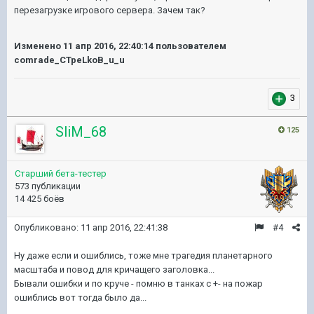
перезагрузке игрового сервера. Зачем так?
Изменено
11 апр 2016, 22:40:14
пользователем
comrade_CTpeLkoB_u_u
3
SliM_68
125
Старший бета-тестер
573 публикации
14 425 боёв
Опубликовано:
11 апр 2016, 22:41:38
#4
Ну даже если и ошиблись, тоже мне трагедия планетарного
масштаба и повод для кричащего заголовка...
Бывали ошибки и по круче - помню в танках с +- на пожар
ошиблись вот тогда было да...