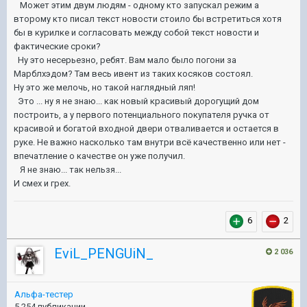
Может этим двум людям - одному кто запускал режим а
второму кто писал текст новости стоило бы встретиться хотя
бы в курилке и согласовать между собой текст новости и
фактические сроки?
Ну это несерьезно, ребят. Вам мало было погони за
Марблхэдом? Там весь ивент из таких косяков состоял.
Ну это же мелочь, но такой наглядный ляп!
Это ... ну я не знаю... как новый красивый дорогущий дом
построить, а у первого потенциального покупателя ручка от
красивой и богатой входной двери отваливается и остается в
руке. Не важно насколько там внутри всё качественно или нет -
впечатление о качестве он уже получил.
Я не знаю... так нельзя...
И смех и грех.
6
2
EviL_PENGUiN_
2 036
Альфа-тестер
5 254 публикации