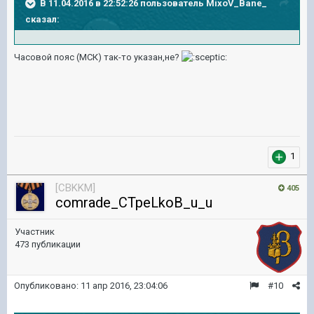
В 11.04.2016 в 22:52:26 пользователь MixoV_Bane_
сказал:
Часовой пояс (МСК) так-то указан,не?
1
[CBKKM]
405
comrade_CTpeLkoB_u_u
Участник
473 публикации
Опубликовано:
11 апр 2016, 23:04:06
#10