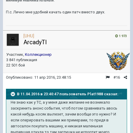
минимум невнимательный.
П.с. Лично мне удобней качать один патч вместо двух.
[UHU]
1 973
ArcadyTI
Участник,
Коллекционер
3 841 публикация
22 501 бой
Опубликовано:
11 апр 2016, 23:48:15
#16
В 11.04.2016 в 23:40:47 пользователь Plat1988 сказал:
Не знаю как у ТС, а у меня даже желание не возникало
заскринить анонс события, чтоб потом сравнивать авось
какой нибудь косяк вылезет, зачем вообще это нужно? И
если оперировать вашими же примерами, то придя в
автосалон покупать машину, и никакая маленькая
выпавшая откуда то там заглушка не испортит моего