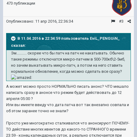
473 публикации
Опубликовано:
11 апр 2016, 22:36:34
#3
В 11.04.2016 в 22:34:59 пользователь EviL_PENGUiN_
сказал:
Эм........... скорее что бы патч на патч не накатывать. Обычно
такие режимы отключатся микро-патчем в 500-700кб\2-5мб,
но зачем выкатывать микро-патч, а потом на него ставить
нормальное обновление, когда можно сделать все сразу?
А может можно просто НОРМАЛЬНО писать анонс? ЧТО мешало
написать сразу в анонсе что режим будет действовать до 12
апреля 05:00 ?
Или вы имеете ввиду что дата патча вот так внезапно совпала и
об этом заранее точно не знали?
Просто уже многократно сталкивался что анонсируют ПОЧЕМУ-
ТО действие многих ивентов до какого-то СТРАННОГО времени
23:59 - конец календарных суток, а реально отключается при