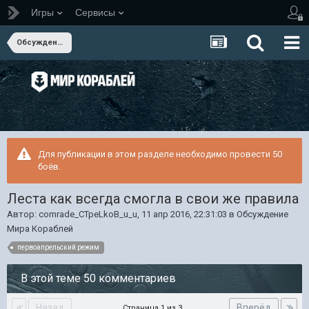
Игры
Сервисы
Обсуждение Мира Кораблей
Для публикации в этом разделе необходимо провести 50
боёв.
Леста как всегда смогла в свои же правила
Автор:
comrade_CTpeLkoB_u_u
,
11 апр 2016, 22:31:03
в
Обсуждение
Мира Кораблей
первоапрельский режим
В этой теме 50 комментариев
Назад
Вперёд
Страница 1 из 3