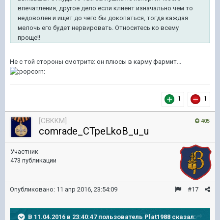
впечатления, другое дело если клиент изначально чем то
недоволен и ищет до чего бы докопаться, тогда каждая
мелочь его будет нервировать. Относитесь ко всему
проще!!
Не с той стороны смотрите: он плюсы в карму фармит...
1
1
[CBKKM]
405
comrade_CTpeLkoB_u_u
Участник
473 публикации
Опубликовано:
11 апр 2016, 23:54:09
#17
В 11.04.2016 в 23:40:47 пользователь Plat1988 сказал: