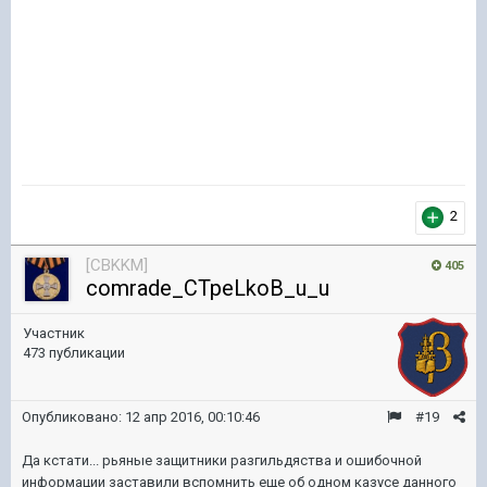
2
[CBKKM]
405
comrade_CTpeLkoB_u_u
Участник
473 публикации
Опубликовано:
12 апр 2016, 00:10:46
#19
Да кстати... рьяные защитники разгильдяства и ошибочной
информации заставили вспомнить еще об одном казусе данного