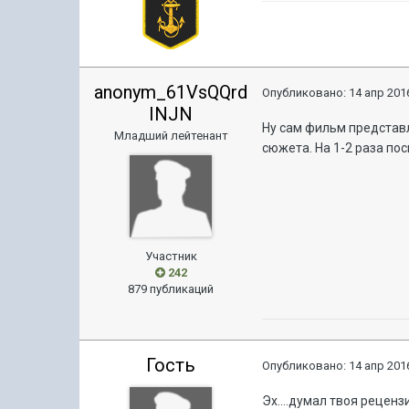
anonym_61VsQQrd
Опубликовано:
14 апр 2016
INJN
Ну сам фильм представл
Младший лейтенант
сюжета. На 1-2 раза по
Участник
242
879 публикаций
Гость
Опубликовано:
14 апр 2016
Эх....думал твоя реценз