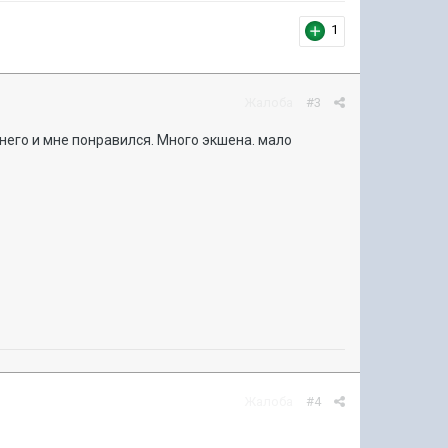
1
Жалоба
#3
 него и мне понравился. Много экшена. мало
Жалоба
#4