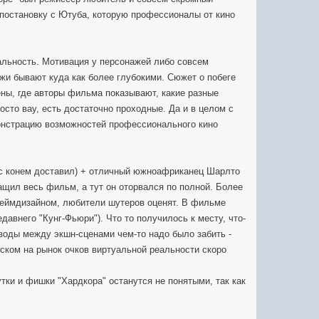
постановку с Ютуба, которую профессионалы от кино
альность. Мотивация у персонажей либо совсем
жи бывают куда как более глубокими. Сюжет о побеге
ны, где авторы фильма показывают, какие разные
осто вау, есть достаточно проходные. Да и в целом с
монстрацию возможностей профессионального кино
 с конем доставил) + отличный южноафриканец Шарлто
ащил весь фильм, а тут он оторвался по полной. Более
 геймдизайном, любители шутеров оценят. В фильме
авнего "Кунг-Фьюри"). Что то получилось к месту, что-
изоды между экшн-сценами чем-то надо было забить -
уском на рынок очков виртуальной реальности скоро
утки и фишки "Хардкора" останутся не понятыми, так как