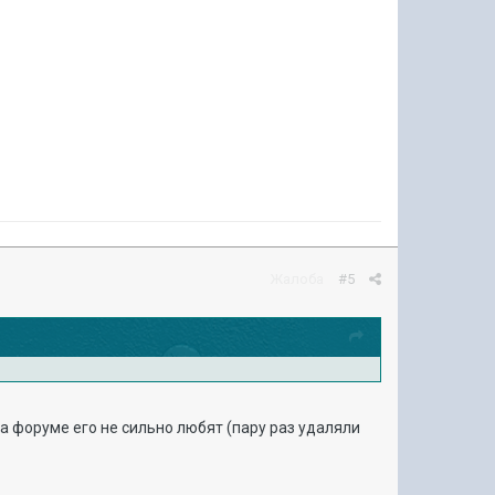
Жалоба
#5
 на форуме его не сильно любят
(пару раз удаляли