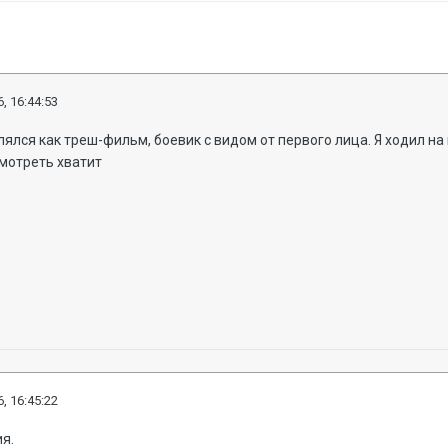
, 16:44:53
ялся как треш-фильм, боевик с видом от первого лица. Я ходил на
смотреть хватит
, 16:45:22
ия.