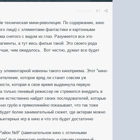
Жалоба
#1
ебе техническая мини-революция. По содержанию, кино
вого лица) с элементами фантастики и картонными
а снятого с видом из глаз. Разумеется все это
агменты, а тут весь фильм такой. Это своего рода
лучше, чем ожидалось. Вот честно, думал все будет
у элементарной новизны такого киноприема. Этот "кино-
ветвление, которое вряд ли станет совсем уж
ности, которая в свое время выдвинула первую
а только ленивый режиссер не стремился внедрить в
лне естественно найдет своих последователей, которые
чно грубо и прямолинейно показывает, что так тоже
будет более занимательный сюжет, где актерам можно
ьютерных игр в кино и что это будет достаточно
Район №9" (замечательное кино с отличными
коре" был режиссер любитель и совсем скромный