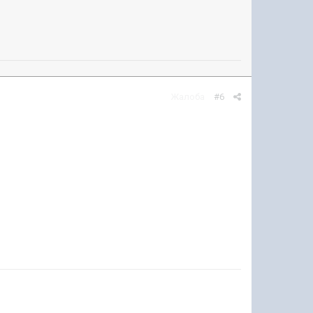
Жалоба
#6