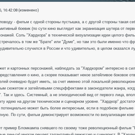
, 16:42:08
(изменено)
 поводу - фильм с одной стороны пустышка, а с другой стороны такая с
митивный боевик (по сути кино выглядит как экранизация шутера от пер
онажей. Соль "Хардкора" в технической визуализации идеи целого фильм
тречалось в том же "Брате" или "Думе", но там это были именно что фр
 удивительно случился в России и что удивительно, в целом оказался 
ет и картонных персонажей, наблюдать за "Хардкором" интересно в сил
представления о кино, а скорее показывает некое затейливое боковое от
елей очевидно будет иметь, за счет именно этой локальной революцион
ным сюжетом и затейливыми спецэффектами в законодатели жанра, когд
. Так и здесь. Системный, а не эпизодический вид от первого лица, впо
эту идею на другом техническом и сценарном уровне. "Хардкор" достато
о потенциально может быть более интересным, если в подобном фильме 
лную. По сути, фильм демонстрирует возможности по визуализации комп
ает пример Бломкампа снявшего по своему тоже революционный фильм "
ые деньги) многое решает талантливый режиссер и сценарист. В "Хард