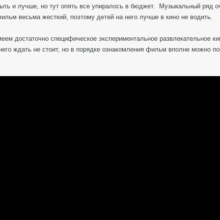
ыть и лучше, но тут опять все упиралось в бюджет. Музыкальный ряд о
фильм весьма жесткий, поэтому детей на него лучше в кино не водить.
меем достаточно специфическое экспериментальное развлекательное кин
него ждать не стоит, но в порядке ознакомления фильм вполне можно пос