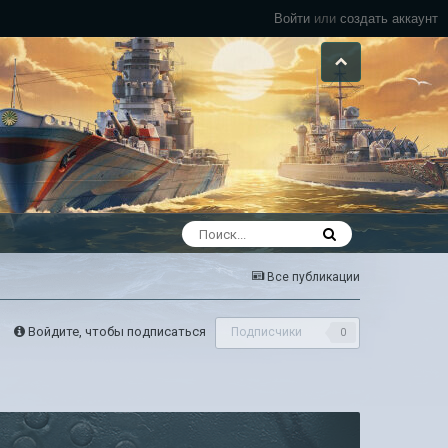
Войти
или
создать аккаунт
Все публикации
Войдите, чтобы подписаться
Подписчики
0