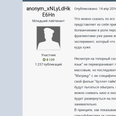
anonym_xNLyLdHk
Опубликовано:
14 апр 2016
E6Hn
Что можно сказать по его
Младший лейтенант
представляет из себя при
болванчиками в роли перс
фрагментами уже ранее вс
эксперимент, который что
куда хуже.
Участник
Несмотря на топорный сюж
8 139
1 257 публикаций
язык" не переворачивает 
массовым, но последоват
"Матрицу" с ее специфич
свой фильм "буллет-тайм"
будут пытаться обыграть 
можно снимать кино и он
будет развернуться на по
занимательно.
В принципе, как показыв
спецэффектами за скромн