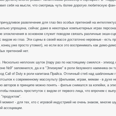
овил себя на мысли, что смотришь чуть более дорогую любитескую фан-
причудливое развлечение для глаз без особых претензий на интеллекту
дельно упрощена, сейчас даже в некоторых компьютерных играх персона
ие злоключения в основном служит поводом связать различные экшн-сце
с видом из глаз. Эти сцены в своей массе достаточно неровные - есть пр
 конец уже просто утомил), но если все это воспринимать как демо-де
обых претензий нет.
. Несколько неплохих шуток (пару раз по настоящему смеялся - эпизод
оне №9" запомнился, да и в "Элизиуме" в роли безумного наемника он т
под Call of Duty в роли капитана Прайса. Отличный стеб над шаблонным
тсылок к современному масскульту (фильмам, играм, мемам - в духе нед
но авторов в принципе можно понять - фильм снимался за копейки, а эп
чтобы показать проституток с видом от первого лица, что впрочем с вып
 "продуктом".
й момент - для тех, кто с игровой индустрией не очень знаком, многие ш
ой ассоциации.