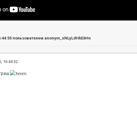
6:44:55
пользователем anonym_xNLyLdHkE6Hn
, 16:44:32
трэш.