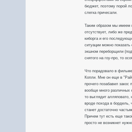
бюджет, поэтому порой л
слегка причесали.
Таким образом мы имеем 
отсутствует, либо же пре
киборга и его последующ
ситуации можно показать 
экшном переборщили (под
снятого на гоу-про, то ос
Что порадовало в фильме
Копли. Мне он еще в "Рай
прочего позабавил закос 
вообще много различных о
то выглядит алляповато, 
вроде похода в бордель, 
станет достаточно частым
Причем тут есть еще тако
просто не возникнет нужн