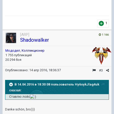
1
[ARP]
1 166
ShadowaIker
Мододел
,
Коллекционер
1 755 публикаций
20 294 боя
Опубликовано:
14 апр 2016, 18:36:37
#3
В 14.04.2016 в 18:30:08 пользователь Hy6oykJlag4uk
сказал:
Ставлю лойс
Danke schön, bro)))