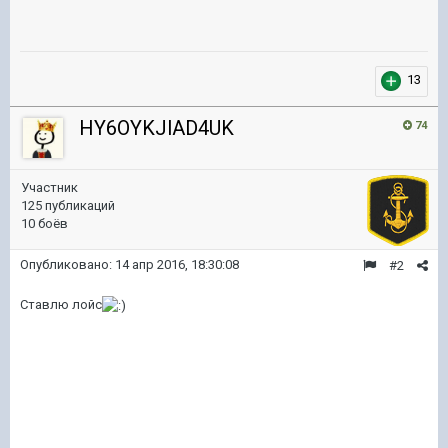
13
HY6OYKJlAD4UK
74
Участник
125 публикаций
10 боёв
Опубликовано:
14 апр 2016, 18:30:08
#2
Ставлю лойс