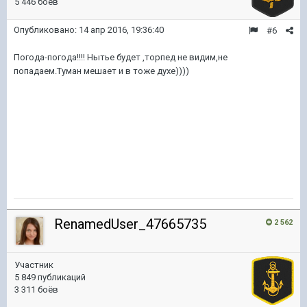
5 446 боёв
Опубликовано:
14 апр 2016, 19:36:40
#6
Погода-погода!!!! Нытье будет ,торпед не видим,не
попадаем.Туман мешает и в тоже духе))))
RenamedUser_47665735
2 562
Участник
5 849 публикаций
3 311 боёв