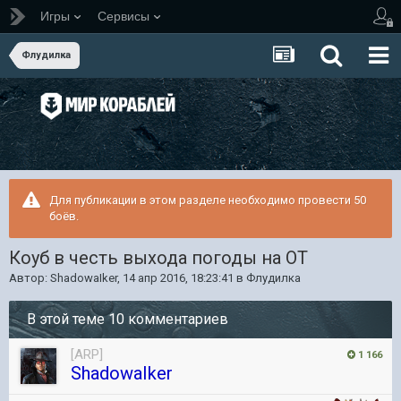
Игры
Сервисы
Флудилка
Для публикации в этом разделе необходимо провести 50
боёв.
Коуб в честь выхода погоды на ОТ
Автор:
ShadowaIker
,
14 апр 2016, 18:23:41
в
Флудилка
В этой теме 10 комментариев
[ARP]
1 166
ShadowaIker