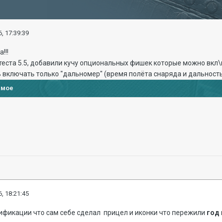
, 17:39:39
!!!
теста 5.5, добавили кучу опциональных фишек которые можно вкл\
 включать только "дальномер" (время полёта снаряда и дальность
имое
, 18:21:45
дификации что сам себе сделал прицел и иконки что пережили
год