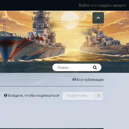
Войти
или
создать аккаунт
Все публикации
Войдите, чтобы подписаться
Подписчики
0