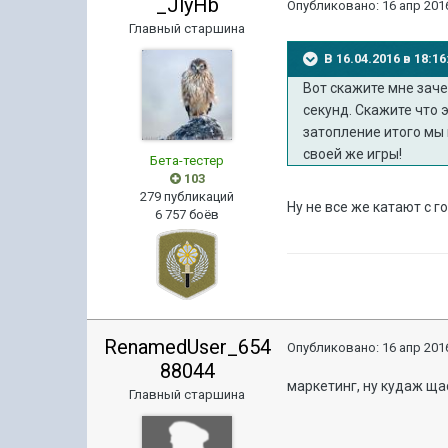
_JlyHb
Опубликовано:
16 апр 2016
Главный старшина
В 16.04.2016 в 18:1
Вот скажите мне заче
секунд. Скажите что 
затопление итого мы 
своей же игры!
Бета-тестер
103
279 публикаций
Ну не все же катают с 
6 757 боёв
RenamedUser_654
Опубликовано:
16 апр 2016
88044
маркетинг, ну кудаж ща
Главный старшина