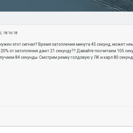
, 18:16:18
нужен этот сигнал? Время затопления минута 45 секунд, может нем
и 20% от затопления дают 21 секунду?? Давайте посчитаем 105 сек
лучаем 84 секунды. Смотрим ремку голдовую у ЛК и карл 80 секунд!!