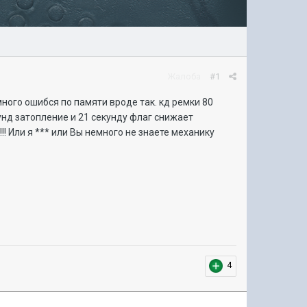
Жалоба
#1
ного ошибся по памяти вроде так. кд ремки 80
унд затопление и 21 секунду флаг снижает
! Или я *** или Вы немного не знаете механику
4