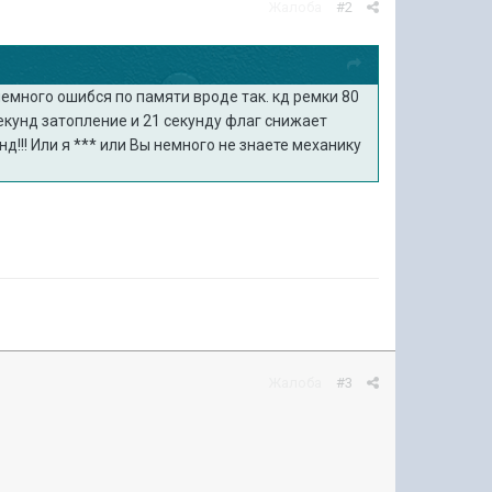
Жалоба
#2
емного ошибся по памяти вроде так. кд ремки 80
екунд затопление и 21 секунду флаг снижает
д!!! Или я *** или Вы немного не знаете механику
Жалоба
#3