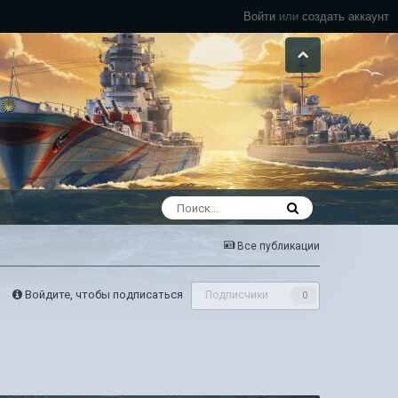
Войти
или
создать аккаунт
Все публикации
Войдите, чтобы подписаться
Подписчики
0