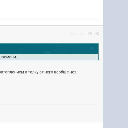
Жалоба
#5
 времени.
затоплением а толку от него вообще нет.