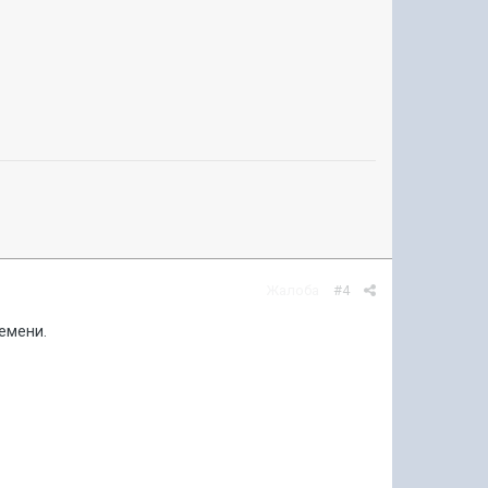
Жалоба
#4
емени.