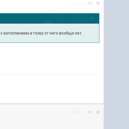
Жалоба
#6
 с затоплением а толку от него вообще нет.
Жалоба
#7