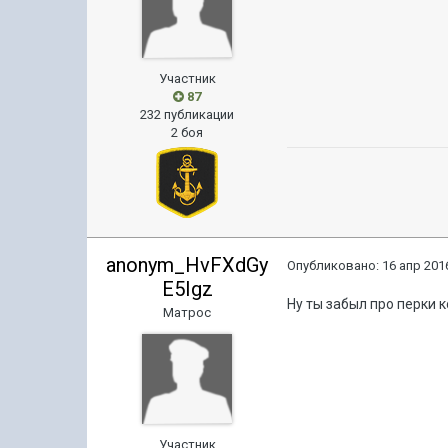
Участник
87
232 публикации
2 боя
anonym_HvFXdGy
Опубликовано:
16 апр 2016
E5Igz
Ну ты забыл про перки
Матрос
Участник