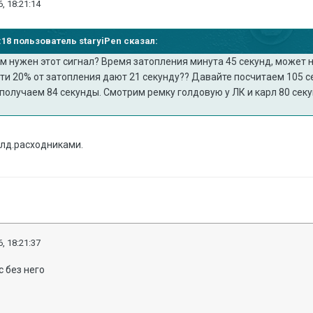
, 18:21:14
6:18 пользователь staryiPen сказал:
м нужен этот сигнал? Время затопления минута 45 секунд, может н
эти 20% от затопления дают 21 секунду?? Давайте посчитаем 105 с
получаем 84 секунды. Смотрим ремку голдовую у ЛК и карл 80 секун
голд.расходниками.
, 18:21:37
с без него