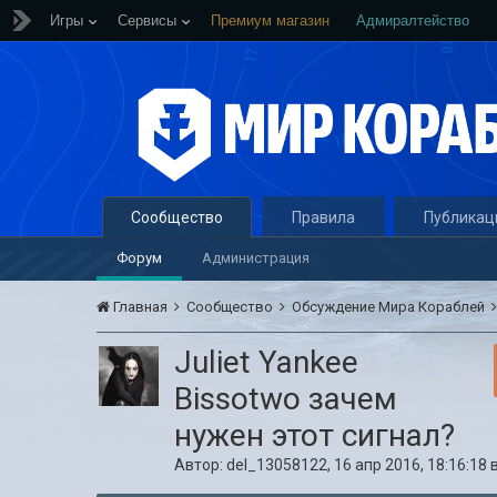
Игры
Сервисы
Премиум магазин
Адмиралтейство
Сообщество
Правила
Публикац
Форум
Администрация
Главная
Сообщество
Обсуждение Мира Кораблей
Juliet Yankee
Bissotwo зачем
нужен этот сигнал?
Автор:
del_13058122
,
16 апр 2016, 18:16:18