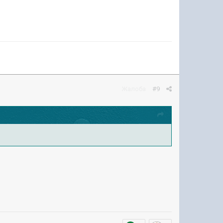
Жалоба
#9