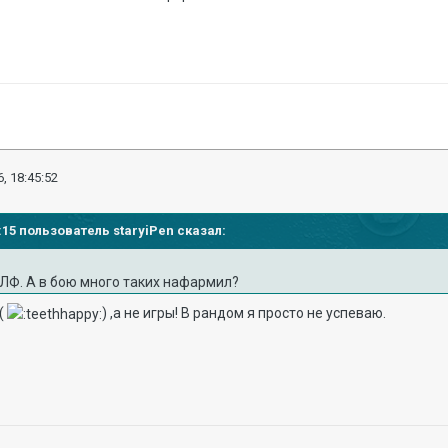
, 18:45:52
4:15 пользователь staryiPen сказал:
 ЛФ. А в бою много таких нафармил?
 (
) ,а не игры! В рандом я просто не успеваю.