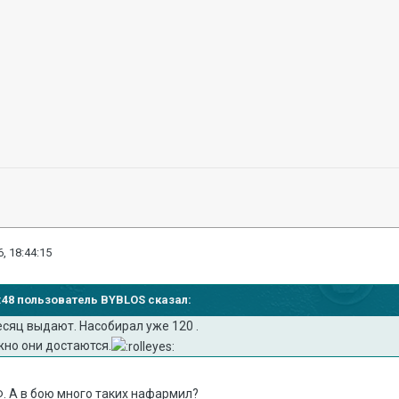
, 18:44:15
41:48 пользователь BYBLOS сказал:
сяц выдают. Насобирал уже 120 .
ожно они достаются.
Ф. А в бою много таких нафармил?