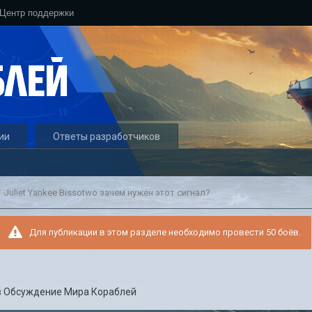
Центр поддержки
ии
Ответы разработчиков
Juliet Yankee Bissotwo зачем нужен этот сигнал?
Для публикации в этом разделе необходимо провести 50 боёв.
в
Обсуждение Мира Кораблей