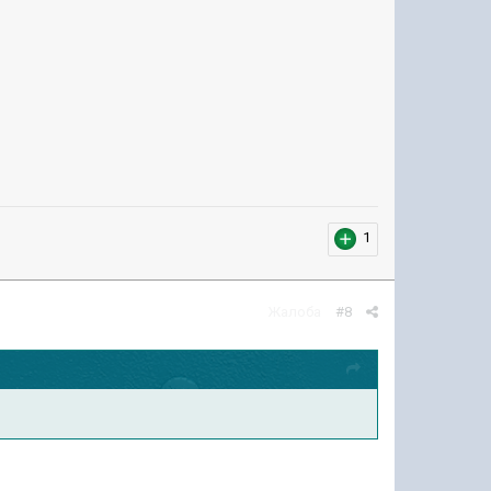
1
Жалоба
#8