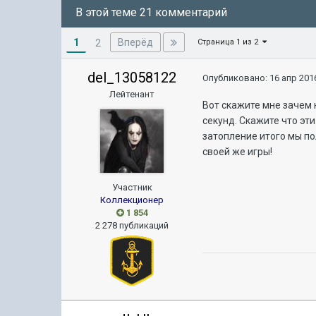
В этой теме 21 комментарий
1
Вперёд
2
Страница 1 из 2
del_13058122
Опубликовано:
16 апр 2016
Лейтенант
Вот скажите мне зачем 
секунд. Скажите что эт
затопление итого мы по
своей же игры!
Участник
Коллекционер
1 854
2 278 публикаций