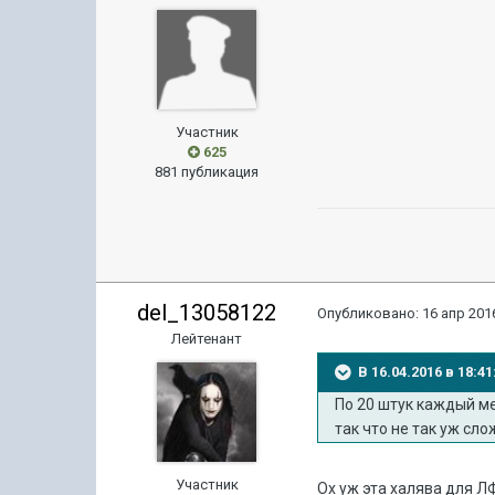
Участник
625
881 публикация
del_13058122
Опубликовано:
16 апр 2016
Лейтенант
В 16.04.2016 в 18:
По 20 штук каждый ме
так что не так уж сл
Участник
Ох уж эта халява для Л