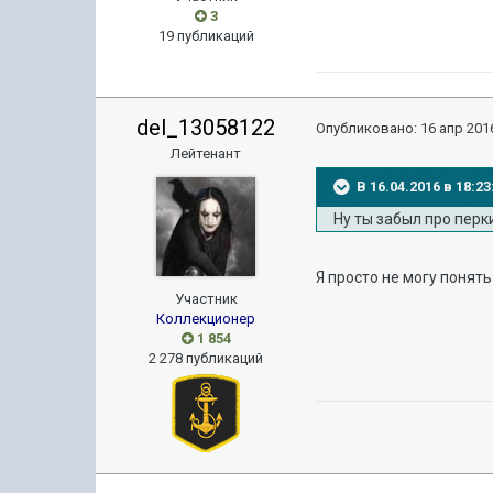
3
19 публикаций
del_13058122
Опубликовано:
16 апр 2016
Лейтенант
В 16.04.2016 в 18:2
Ну ты забыл про пер
Я просто не могу понять
Участник
Коллекционер
1 854
2 278 публикаций