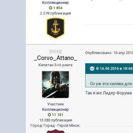
Коллекционер
1 854
2 278 публикаций
[PB45]
Опубликовано:
16 апр 2016
_Corvo_Attano_
Капитан 3-го ранга
В 16.04.2016 в 18:4
Ох уж эта халява для
Так я же Лидер Форума
Участник
Коллекционер
11 741
13 283 публикации
Город
:
Горад - Герой Мiнск.