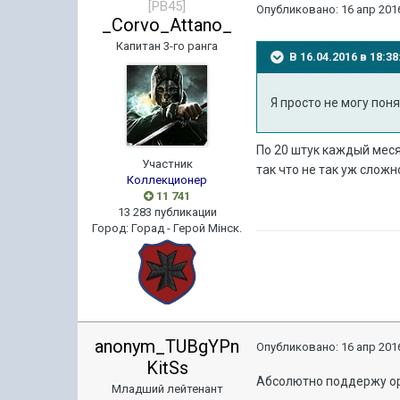
[PB45]
Опубликовано:
16 апр 2016
_Corvo_Attano_
Капитан 3-го ранга
В 16.04.2016 в 18:3
Я просто не могу пон
По 20 штук каждый меся
Участник
так что не так уж сложн
Коллекционер
11 741
13 283 публикации
Город
:
Горад - Герой Мiнск.
anonym_TUBgYPn
Опубликовано:
16 апр 2016
KitSs
Абсолютно поддержу о
Младший лейтенант