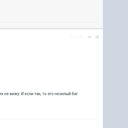
Жалоба
#6
 не вижу. И если так, то это нехилый баг.