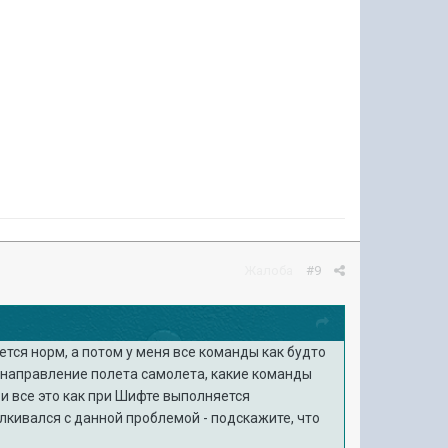
Жалоба
#9
тся норм, а потом у меня все команды как будто
ть направление полета самолета, какие команды
 и все это как при Шифте выполняется
алкивался с данной проблемой - подскажите, что