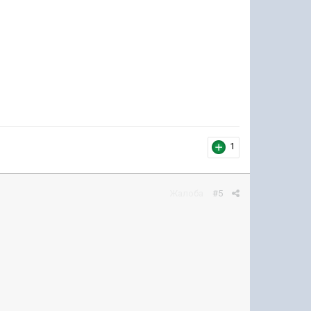
1
Жалоба
#5