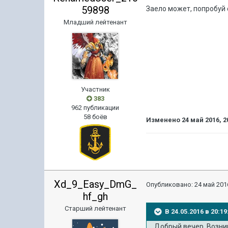
59898
Заело может, попробуй 
Младший лейтенант
Участник
383
962 публикации
58 боёв
Изменено
24 май 2016, 2
Xd_9_Easy_DmG_
Опубликовано:
24 май 2016
hf_gh
Старший лейтенант
В 24.05.2016 в 20:
Добрый вечер. Возник