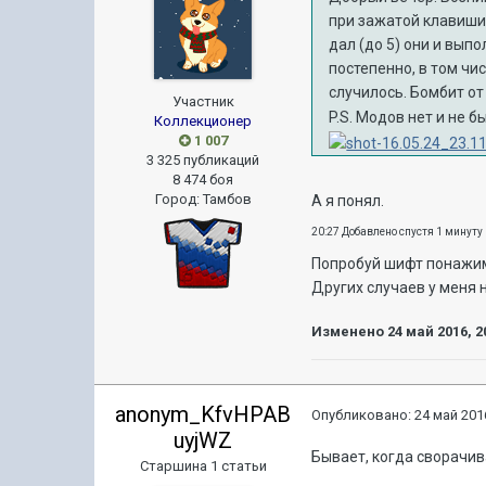
при зажатой клавиши 
дал (до 5) они и вып
постепенно, в том чи
случилось. Бомбит от
Участник
P.S. Модов нет и не б
Коллекционер
1 007
3 325 публикаций
8 474 боя
Город
:
Тамбов
А я понял.
20:27 Добавлено спустя 1 минуту
Попробуй шифт понажим
Других случаев у меня 
Изменено
24 май 2016, 2
anonym_KfvHPAB
Опубликовано:
24 май 2016
uyjWZ
Бывает, когда сворачив
Старшина 1 статьи