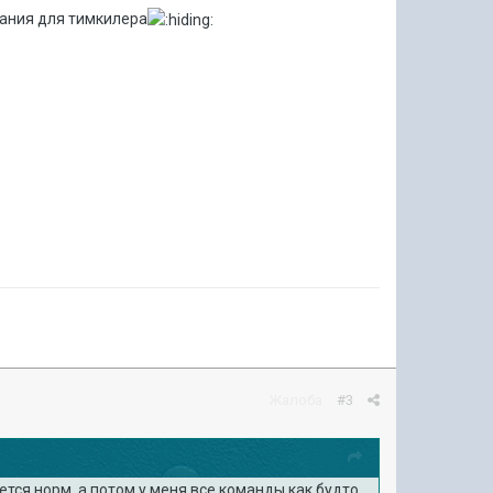
зания для тимкилера
Жалоба
#3
тся норм, а потом у меня все команды как будто