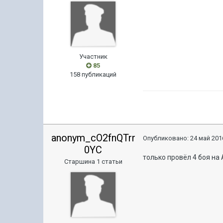
Участник
85
158 публикаций
anonym_cO2fnQTrr
Опубликовано:
24 май 2016
0YC
только провёл 4 боя на
Старшина 1 статьи