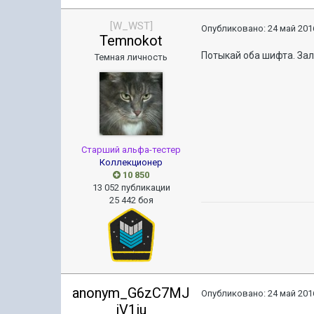
[W_WST]
Опубликовано:
24 май 2016
Temnokot
Потыкай оба шифта. Зал
Темная личность
Старший альфа-тестер
Коллекционер
10 850
13 052 публикации
25 442 боя
anonym_G6zC7MJ
Опубликовано:
24 май 2016
iV1iu