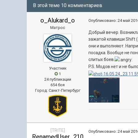
В этой теме 10 комментариев
o_Alukard_o
Опубликовано:
24 май 2016
Матрос
Добрый вечер. Возникла
зажатой клавиши Shift 
они и выполняют. Напри
посадка. Вообще не пон
слитых боев.
P.S. Модов нет и не было
Участник
1
24 публикации
654 боя
Город
:
Санкт-Петербург
[TRITE]
Опубликовано:
24 май 2016
RenamedUser_210