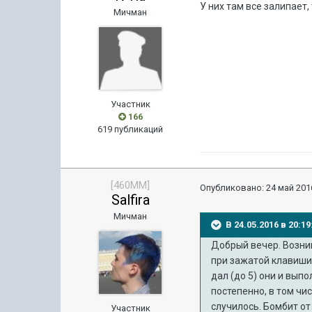
У них там все залипает, 
Мичман
Участник
166
619 публикаций
[460MM]
Опубликовано:
24 май 2016
Salfira
Мичман
В 24.05.2016 в 20:
Добрый вечер. Возник
при зажатой клавиши 
дал (до 5) они и вып
постепенно, в том чи
случилось. Бомбит от
Участник