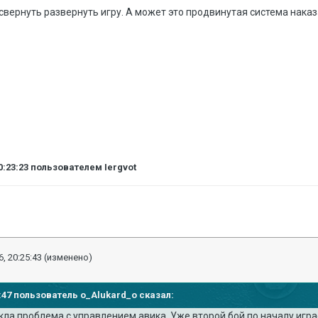
свернуть развернуть игру. А может это продвинутая система нака
0:23:23
пользователем Iergvot
, 20:25:43
(изменено)
19:47 пользователь o_Alukard_o сказал:
ла проблема с управлением авика. Уже второй бой по началу играе