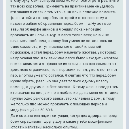
этому руку. Сейчас перед боем можно посмотреть реальные
ттх всех кораблей. Применить на практике мне не удалось
эти знания в связи с тем что на ЛК или КР сложно поменять
фланг и найти тот корабль которой в стоке поэтому я
надолго забыл об сравнение перед боем ттх. Ну вот все
завыли об нерфе авиков и я решил пока не поздно
прокачать их. Если на 4 ур. я легко топил всех, но выше
начались проблемы, к концу боя у меня не оставалось ни
одно самолета, и тут я вспомнил о такой классной
подсказке, и стал перед боем намечать жертвы, у которых
не прокачан пво. Как авик мне легко было находить жертвы
вне зависимости от флангов их атаки, а так как самолетов
довольно ограничено, то я первыми топил, у кого почти нет
пво, а потом уже кто остался. Я считаю что ттх перед боем
нужно убрать, реально она дает только одному классу
помощь, а другим она бесполезна . К тому же она вредит тем
кто вкачал на пво , лично я люблю когда на меня летят авиа
группы одно рангового авика , это халявный фарм , к тому
же только пво можно прокачать с помощью перков и
модификаций на 50-60 %.
Да и смешно выглядит ситуация, когда два адмирала перед
боем спрашивают друг у друга какие у тебя модификации
стоят и капитаны насколько опытны.