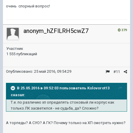
очень спорный вопрос!
anonym_hZFlLRH5cwZ7
379
Участник
1 555 публикаций
Опубликовано:
25 май 2016, 09:54:29
#11
В 25.05.2016 в 09:52:03 пользователь Kolovorot13
сказал:
Т.е. по различию хп определять стоковый ли корпус как
только ЛК засветился - не судьба, да? Сложно?
А торпеды? А СУО? А ГК? Почему только на ХП смотреть нужно?