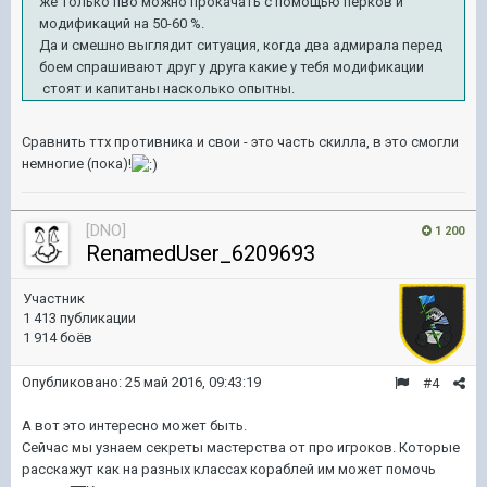
же только пво можно прокачать с помощью перков и
модификаций на 50-60 %.
Да и смешно выглядит ситуация, когда два адмирала перед
боем спрашивают друг у друга какие у тебя модификации
стоят и капитаны насколько опытны.
Сравнить ттх противника и свои - это часть скилла, в это смогли
немногие (пока)!
[DNO]
1 200
RenamedUser_6209693
Участник
1 413 публикации
1 914 боёв
Опубликовано:
25 май 2016, 09:43:19
#4
А вот это интересно может быть.
Сейчас мы узнаем секреты мастерства от про игроков. Которые
расскажут как на разных классах кораблей им может помочь