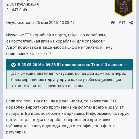
2 761 публикация
31 647 боёв
Опубликовано:
25 май 2016, 10:03:47
#17
Изучение ТТХ кораблей в порту, гайды по кораблям,
самостоятельная игра на кораблях - для слабаков?
А вот подсказка в виде набора цифр не понятно к чему
привязанных это "чит"?
В 25.05.2016 в 09:38:51 пользователь Trinik13 сказал:
Да и смешно выглядит ситуация, когда два адмирала перед
боем спрашивают друг у друга какие у тебя модификации
стоят и капитаны насколько опытны.
Если это попытка отсыла к реальности, то скажу так: ТТХ
кораблей вероятного противника на флотах всего мира учат
наизусть. Во всех возможных вариациях. Информацию которую
получает разведка о кораблях вероятного противника
публикуется сразу и доводится до всех офицеров флота
регулярна.