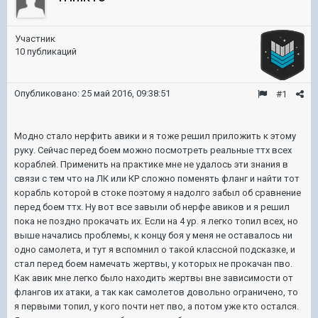
Участник
10 публикаций
Опубликовано:
25 май 2016, 09:38:51
#1
Модно стало нерфить авики и я тоже решил приложить к этому
руку. Сейчас перед боем можно посмотреть реальные ттх всех
кораблей. Применить на практике мне не удалось эти знания в
связи с тем что на ЛК или КР сложно поменять фланг и найти тот
корабль которой в стоке поэтому я надолго забыл об сравнение
перед боем ттх. Ну вот все завыли об нерфе авиков и я решил
пока не поздно прокачать их. Если на 4 ур. я легко топил всех, но
выше начались проблемы, к концу боя у меня не оставалось ни
одно самолета, и тут я вспомнил о такой классной подсказке, и
стал перед боем намечать жертвы, у которых не прокачан пво.
Как авик мне легко было находить жертвы вне зависимости от
флангов их атаки, а так как самолетов довольно ограничено, то
я первыми топил, у кого почти нет пво, а потом уже кто остался.