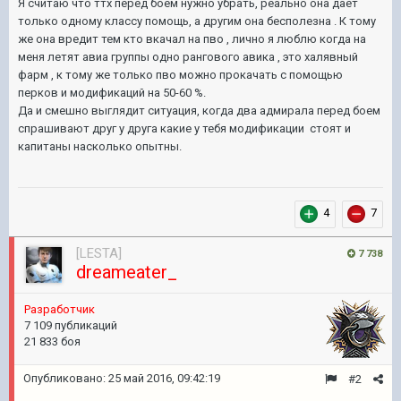
Я считаю что ттх перед боем нужно убрать, реально она дает
только одному классу помощь, а другим она бесполезна . К тому
же она вредит тем кто вкачал на пво , лично я люблю когда на
меня летят авиа группы одно рангового авика , это халявный
фарм , к тому же только пво можно прокачать с помощью
перков и модификаций на 50-60 %.
Да и смешно выглядит ситуация, когда два адмирала перед боем
спрашивают друг у друга какие у тебя модификации стоят и
капитаны насколько опытны.
4
7
[LESTA]
7 738
dreameater_
Разработчик
7 109 публикаций
21 833 боя
Опубликовано:
25 май 2016, 09:42:19
#2