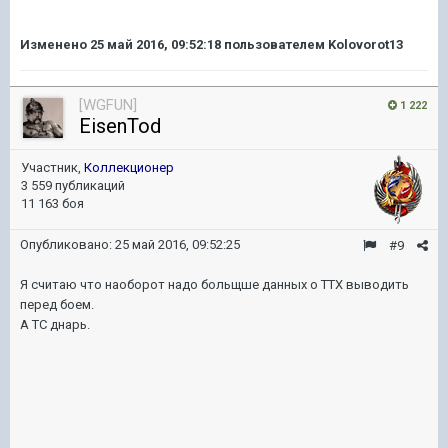
Изменено
25 май 2016, 09:52:18
пользователем Kolovorot13
[WGFUN]
1 222
EisenTod
Участник,
Коллекционер
3 559 публикаций
11 163 боя
Опубликовано:
25 май 2016, 09:52:25
#9
Я считаю что наоборот надо больщше данных о ТТХ выводить
перед боем.
А ТС днарь.