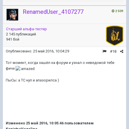
RenamedUser_4107277
2 509
Старший альфа-тестер
2 145 публикаций
941 бой
Опубликовано:
25 май 2016, 10:04:29
#18
Тот момент, когда зашёл на форум и узнал о неведомой тебе
фиче
ПыСы: а ТС нуп и апазорилса )
Изменено
25 май 2016, 10:05:46
пользователем
KanistraVazelina