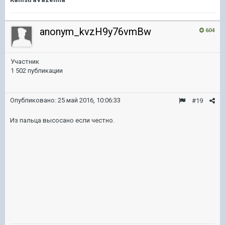
anonym_kvzH9y76vmBw
604
Участник
1 502 публикации
Опубликовано:
25 май 2016, 10:06:33
#19
Из пальца высосано если честно.