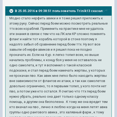
В 25.05.2016 в 09:38:51 пользователь Trinik13 сказал:
Модно стало нерфить авики и я тоже решил приложить к
этому руку. Сейчас перед боем можно посмотреть реальные
ттх всех кораблей. Применить на практике мне не удалось
эти знания в связи с тем что на ЛК или КР сложно поменять
фланг и найти тот корабль которой в стоке поэтому я
надолго забыл об сравнение перед боем ттх. Ну вот все
завыли об нерфе авиков и я решил пока не поздно
прокачать их. Если на 4 ур. я легко топил всех, но выше
начались проблемы, к концу боя у меня не оставалось ни
одно самолета, и тут я вспомнил о такой классной
подсказке, и стал перед боем намечать жертвы, у которых
не прокачан пво. Как авик мне легко было находить жертвы
вне зависимости от флангов их атаки, а так как самолетов
довольно ограничено, то я первыми топил, у кого почти нет
пво, а потом уже кто остался. Я считаю что ттх перед боем
нужно убрать, реально она дает только одному классу
помощь, а другим она бесполезна . К тому же она вредит тем
кто вкачал на пво , лично я люблю когда на меня летят авиа
группы одно рангового авика , это халявный фарм , к тому