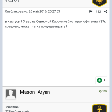
1 594 боя
Опубликовано:
26 май 2016, 20:27:53
#12
в кактусы? У вас на Северной Каролине ( которая офигенна ) 37к
среднего, может чутка получше играть?
1
Mason_Aryan
105
Участник
728 публикаций