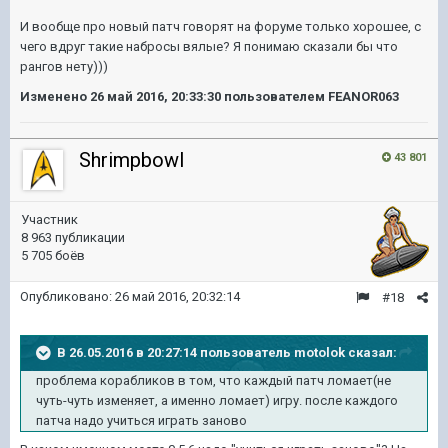
И вообще про новый патч говорят на форуме только хорошее, с
чего вдруг такие набросы вялые? Я понимаю сказали бы что
рангов нету)))
Изменено
26 май 2016, 20:33:30
пользователем FEANOR063
Shrimpbowl
43 801
Участник
8 963 публикации
5 705 боёв
Опубликовано:
26 май 2016, 20:32:14
#18
В 26.05.2016 в 20:27:14 пользователь motolok сказал:
проблема корабликов в том, что каждый патч ломает(не
чуть-чуть изменяет, а именно ломает) игру. после каждого
патча надо учиться играть заново