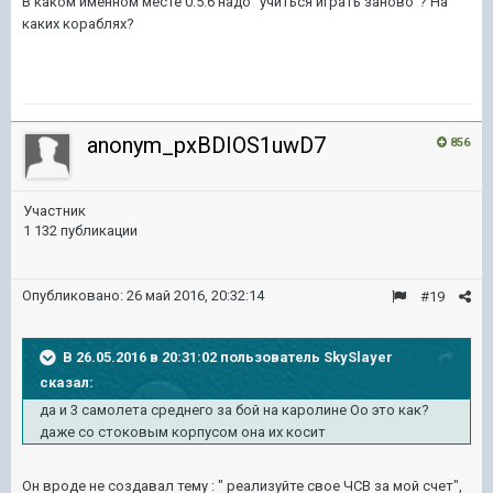
В каком именном месте 0.5.6 надо "учиться играть заново"? На
каких кораблях?
anonym_pxBDIOS1uwD7
856
Участник
1 132 публикации
Опубликовано:
26 май 2016, 20:32:14
#19
В 26.05.2016 в 20:31:02 пользователь SkySlayer
сказал:
да и 3 самолета среднего за бой на каролине Оо это как?
даже со стоковым корпусом она их косит
Он вроде не создавал тему : " реализуйте свое ЧСВ за мой счет",