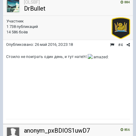
[OLSBF]
884
DrBullet
Участник
1 738 публикаций
14 586 боёв
Опубликовано:
26 май 2016, 20:23:18
#4
Стоило не поиграть один день, и тут нате￼​
anonym_pxBDIOS1uwD7
856