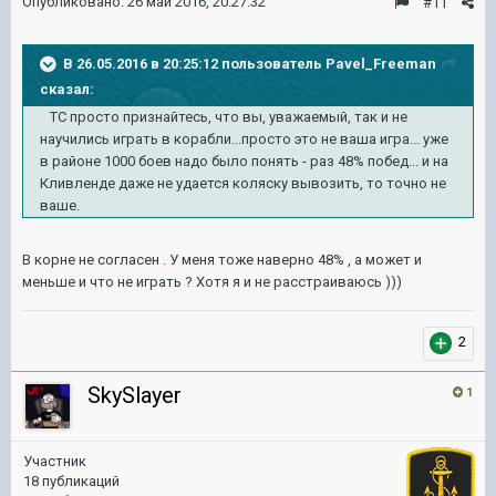
Опубликовано:
26 май 2016, 20:27:32
#11
В 26.05.2016 в 20:25:12 пользователь Pavel_Freeman
сказал:
ТС просто признайтесь, что вы, уважаемый, так и не
научились играть в корабли...просто это не ваша игра... уже
в районе 1000 боев надо было понять - раз 48% побед... и на
Кливленде даже не удается коляску вывозить, то точно не
ваше.
В корне не согласен . У меня тоже наверно 48% , а может и
меньше и что не играть ? Хотя я и не расстраиваюсь )))
2
SkySlayer
1
Участник
18 публикаций