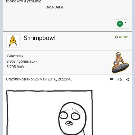
И обожгу и утомлю"
Твое ВеГе
1
Shrimpbowl
43 801
Участник
8 963 публикации
5 705 боёв
Опубликовано:
26 май 2016, 20:23:45
#6