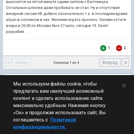
выносится на пятой минуте одним залпом с Балтимора.
Остальные шлюпки даже пробовать не стал. Ну и отсутствие
вечерней сессии КБ добило окончательно т.к. в последнее время
играл в основном в них. Желание играть пропало. Онлайн кстати
вчера в 20.00 по Москве был 27 кило, сегодня 19. Зачёт
разрабам.
1
2
Назад
Вперёд
Страница 1 из 4
Подписчики
1
×
Мы используем файлы cookie, чтобы
предлагать вам наилучший возможный
ПЕРЕЙТИ К СПИСКУ ТЕМ
контент и сделать использование сайта
Обсуждение Мира Кораблей
максимально удобным. Нажимая кнопку
«Ок» и продолжая использовать сайт, Вы
соглашаетесь с
Политикой
конфиденциальности.
Стиль