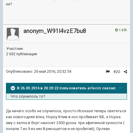
не?
anonym_W91l4vzE7bu8
1 675
Участник
2 632 публикации
Опубликовано:
26 май 2016, 20:32:54
#20
В 26.05.2016 в 20:20:22 пользователь arlecin сказал:
Что случилось то?
Да ничего особо не случилось, просто Исоказе теперь светиться
как новогодняя ёлка, Норку Клив в нос пробивает ББ, а Норка
ему с залпа в борт наносит 2500 урона при афигенной кучности (
попали 7 из 9 из них 8 рикошетов и не пробитий), Орлеан