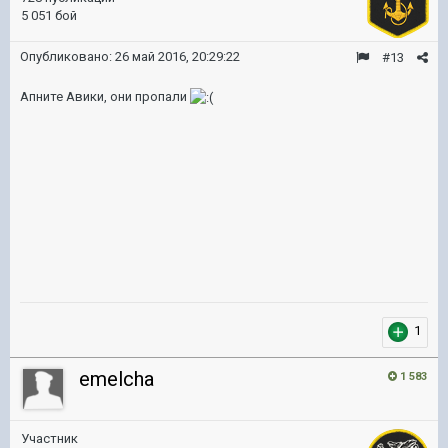
5 051 бой
Опубликовано:
26 май 2016, 20:29:22
#13
Апните Авики, они пропали
1
emelcha
1 583
Участник