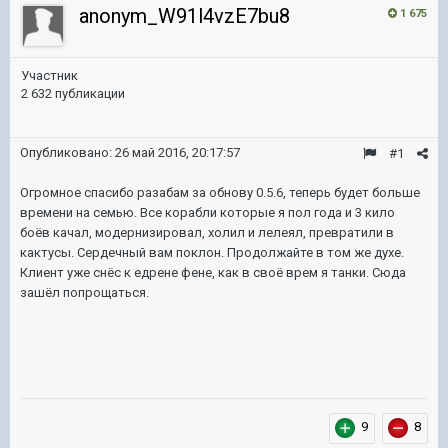
anonym_W91l4vzE7bu8
1 675
Участник
2 632 публикации
Опубликовано:
26 май 2016, 20:17:57
#1
Огромное спасибо разабам за обнову 0.5.6, теперь будет больше
времени на семью. Все корабли которые я пол года и 3 кило
боёв качал, модернизировал, холил и лелеял, превратили в
кактусы. Сердечный вам поклон. Продолжайте в том же духе.
Клиент уже снёс к едрене фене, как в своё врем я танки. Сюда
зашёл попрощаться.
9
8