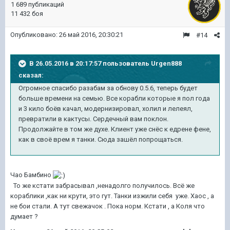
1 689 публикаций
11 432 боя
Опубликовано:
26 май 2016, 20:30:21
#14
В 26.05.2016 в 20:17:57 пользователь Urgen888
сказал:
Огромное спасибо разабам за обнову 0.5.6, теперь будет
больше времени на семью. Все корабли которые я пол года
и 3 кило боёв качал, модернизировал, холил и лелеял,
превратили в кактусы. Сердечный вам поклон.
Продолжайте в том же духе. Клиент уже снёс к едрене фене,
как в своё врем я танки. Сюда зашёл попрощаться.
Чао Бамбино
То же кстати забрасывал ,ненадолго получилось. Всё же
кораблики ,как ни крути, это гут. Танки изжили себя уже. Хаос , а
не бои стали. А тут свежачок . Пока норм. Кстати , а Коля что
думает ?