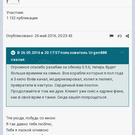
Участник
1 132 публикации
Опубликовано:
26 май 2016, 20:23:43
#5
В 26.05.2016 в 20:17:57 пользователь Urgen888
сказал:
Огромное спасибо разабам за обнову 0.5.6, теперь будет
больше времени на семью. Все корабли которые я пол года
и 3 кило боёв качал, модернизировал, холил и лелеял,
превратили в кактусы. Сердечный вам поклон.
Продолжайте в том же духе. Клиент уже снёс к едрене фене,
как в своё врем я танки. Сюда зашёл попрощаться.
"Не уходи, побудь со мною
Я так давно тебя люблю,
Тебя я лаской огневою