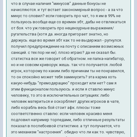
что в случае наличия "минусов" данные бонусы не
начисляются. и тут встает закономерный вопрос - а за что
минус то словил? если говорить про чат, то я им в 99% не
пользуюсь вообще еще со времен збт, дабы не отвлекаться
от боя. что уж говорить про нецензурные выражения/
ругательства (хотя да. иногда пригорает знатно, но
держусь. еще во время збт как то не выдержал - ругнулся.
получил предупреждение на почту с описанием возможных
санкций. с тех пор ни ни). плохо играю? да не сказал бы.
статистка все же говорит об обратном. не папка-нагибатор,
но и не совсем криворук жешь. так что получается. любой
игрок, которому по каким либо причинам ты не понравился,
то он спокойно может тебя заминусить? эта карма хоть
какую-нибудь "премодерацию" проходит или нет? сам я
этим функционалом пользуюсь. и если я ставлю минус
человеку, то это в исключительных ситуациях: либо
человек материться и оскорбляет других игроков в чате,
либо корабль весь бой стоит афк. плюсы тоже
соответственно ставлю: если человек красиво меня
подловил например торпедами, либо отличные результаты
показал в послебоевой статистике. а тут получается, что
это механизм "настроения". обидно что ли как то. чувствую,