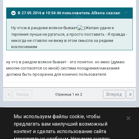
В 27.05.2016 в 10:54:46 пользователь Alkena сказал:
Ну чтож в рандоме всякое бывает
Желаю удачи и
терпения лучше не ругаться, а просто поставить -.Я правда -
никогда не ставлю не вижу в этом смысла за редким
исключением
ну что в рандом всякое бывает - это понятно. но имхо (думаю
многие согласятся со мной) система поощрения/наказания
должна быть прозрачна для конечно пользователя.
Назад
Вперёд
Страница 1 из 2
Подписчики
0
×
Мы используем файлы cookie, чтобы
предлагать вам наилучший возможный
ПЕРЕЙТИ К СПИСКУ ТЕМ
контент и сделать использование сайта
Обсуждение Мира Кораблей
максимально удобным. Нажимая кнопку