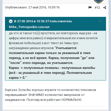
Опубликовано:
27 май 2016, 10:39:16
#12
В 27.05.2016 в 10:36:37 пользователь
Mike_Tomogavkin сказал:
да что ж такое то))) простите, но повторюсь еще раз - на
цифры мне все равно) я меркантильный кю и мне хочется
флажков побольше) а вот текст из темы про
награждение ценных игроков "
Учитывается
положительная карма только за указанный в теме
период, а не всё время. Карма, полученная "до" или
"после" этого периода, не учитывается.
Карма = полученные похвалы - полученные жалобы
(всё - за указанный в теме период). Положительная
карма > 0."
Ещё раз. Если Вы хорошо играете то количество плюсиков
перевешивает ЗНАЧИМО количество минускиов от
неадекватов. Поэтому всё работает НОРМАЛЬНО.