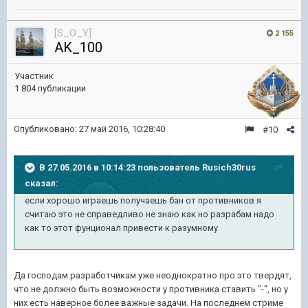
[S_O_Y]
2 155
AK_100
Участник
1 804 публикации
Опубликовано:
27 май 2016, 10:28:40
#10
В 27.05.2016 в 10:14:23 пользователь Rusich30rus
сказал:
если хорошо играешь получаешь бан от противников я
считаю это не справедливо не знаю как но разрабам надо
как то этот фунционал привести к разумному
Да господам разработчикам уже неоднократно про это твердят,
что не должно быть возможности у противника ставить "-", но у
них есть наверное более важные задачи. На последнем стриме