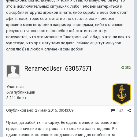
функционалом пользуюсь. и если я ставлю минус человеку, то
это в исключительных ситуациях: либо человек материться и
оскорбляет других игроков в чате, либо корабль весь бой стоит
афк. плюсы тоже соответственно ставлю: если человек
красиво меня подловил например торпедами, либо отличные
результаты показал в послебоевой статистике. а тут
получается, что это механизм "настроения". обидно что ли как то.
чувствую, что зря я эту тему поднял. сейчас еще тут минусов
словлю))) в любом случае - всем добра!
RenamedUser_63057571
352
Участник
678 публикаций
3 211 боёв
Опубликовано:
27 май 2016, 09:43:09
#2
Чувак, да забей ты на карму. Ее единственное полезное для
предназначение для игрока - это флажки раз в неделю. Ее
единственное полезное предназначение для сообщества -