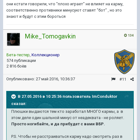
они кстати говорили, что "плохо играет" не влияет на карму,
соответственно противники минусуют ставят "бот" , но это
знают и будут с этим бороться
Mike_Tomogavkin
134
Бета-тестер
,
Коллекционер
574 публикации
2 816 боёв
Опубликовано:
27 май 2016, 10:36:37
#11
В 27.05.2016 в 10:25:36 пользователь ImConduktor
сказал:
Плюшки выдаются тем кто заработал МНОГО кармы, а в
этом деле один шальной минус от неадеквата - не роляет.
Просто ногибайте, и да прибудет с вами ВБР.
P.S. Чтобы не расстраиваться карму надо смотреть раз в