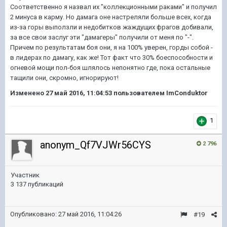
Соответственно я назвал их "коллекционными раками" и получил
2 минуса в карму. Но дамага оне настреляли больше всех, когда
из-за горы выползли и недобитков жаждущих фрагов добивали,
за все свои заслуг эти "дамагеры" получили от меня по "-".
Причем по результатам боя они, я на 100% уверен, горды собой -
в лидерах по дамагу, как же! Тот факт что 30% боеспособности и
огневой мощи пол-боя шлялось непонятно где, пока остальные
тащили они, скромно, игнорируют!
Изменено
27 май 2016, 11:04:53
пользователем ImConduktor
1
anonym_Qf7VJWr56CYS
2 796
Участник
3 137 публикаций
Опубликовано:
27 май 2016, 11:04:26
#19