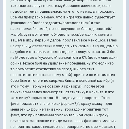
таковые заглянут в сию тему)! заранее извиняюсь, если
подобная тема поднималась, но что то не нашел похожего.
Все мы прекрасно знаем, что в игре уже давно существует
функционал "поблагодарить/пожаловаться" и так
называемая "карма", т.е. совокупность благодарностей/
жалоб. суть вот в чем. обновил вчера/сегодня клиента и
зашел в игру. первым делом пролазил все менюшки. залез
на страницу статистики и увидел, что карма 19. ну ок, думаю.
надобно и остальные нововведения глянуть. откатал 3 боя
на Молотове с "чудесном" винрейтом в 0% (потом еще один
бой на Техасе был на удивление победный. ну это если кто
то посмотрит статистику за сегодня и отметит
несоответствие сказанному мной). при том по итогам этих
боев был в топе. и поддержка была, и основной калибр (я
это к тому, что ну не совсем я криворук). после этой
вакханалии залез посмотреть статистику в клиенте. и что
же я вижу? карма стала 18. предвкушая вопросы - "а на
фига придавать значение циферкам?)", сразу скажу - для
меня эти цифры не так важны. гораздо неприятней тот
факт, что при получении положительной кармы игроку
начисляются плюшки в виде сигнальных флажков. мелочь,
но приятно. какое никакое, но поощрение. но все же знают,