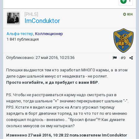
1
[PHLS]
804
ImConduktor
Альфа-тестер
,
Коллекционер
1 841 публикация
Опубликовано:
27 май 2016, 10:25:36
#9
Плюшки выдаются тем кто заработал МНОГО кармы, а в этом
деле один шальной минус от неадеквата - не роляет.
Просто ногибайте, и да прибудет с вами ВБР.
P.S. Чтобы не расстраиваться карму надо смотреть раз в
неделю, тогда шальные "+" значимо перекрывают шальные "-".
P.P.S. Кстати я видел как игрок на Атаго угрожал тирпицу
зарядить в борт двепачки торпед, за то что тот по его мнению
совершил подлось - внезапно... "бросил фланг"!!! Как думаете
сколько минусов он ему натыркал?
Изменено
27 май 2016, 10:28:22
пользователем ImConduktor