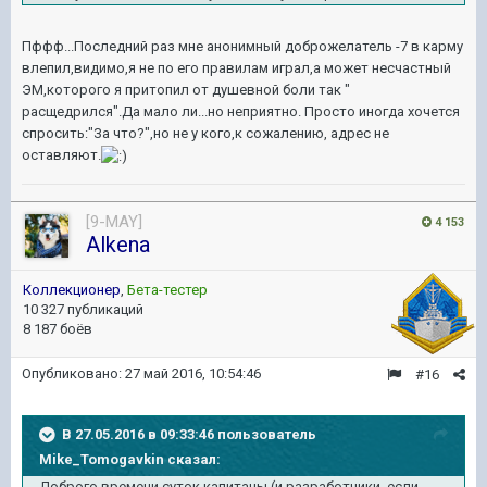
Пффф...Последний раз мне анонимный доброжелатель -7 в карму
влепил,видимо,я не по его правилам играл,а может несчастный
ЭМ,которого я притопил от душевной боли так "
расщедрился".Да мало ли...но неприятно. Просто иногда хочется
спросить:"За что?",но не у кого,к сожалению, адрес не
оставляют.
[9-MAY]
4 153
Alkena
Коллекционер
,
Бета-тестер
10 327 публикаций
8 187 боёв
Опубликовано:
27 май 2016, 10:54:46
#16
В 27.05.2016 в 09:33:46 пользователь
Mike_Tomogavkin сказал:
Доброго времени суток капитаны (и разработчики, если