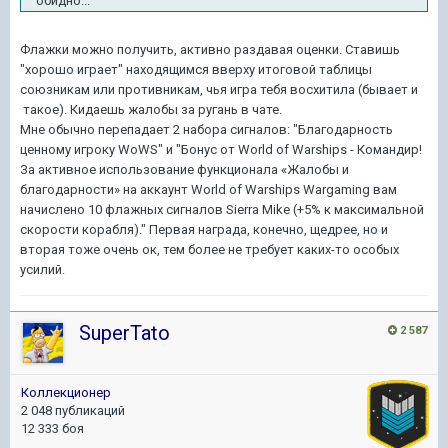
обидно...
Флажки можно получить, активно раздавая оценки. Ставишь
"хорошо играет" находящимся вверху итоговой таблицы
союзникам или противникам, чья игра тебя восхитила (бывает и
такое). Кидаешь жалобы за ругань в чате.
Мне обычно перепадает 2 набора сигналов: "Благодарность
ценному игроку WoWS" и "Бонус от World of Warships - Командир!
За активное использование функционала «Жалобы и
благодарности» на аккаунт World of Warships Wargaming вам
начислено 10 флажных сигналов Sierra Mike (+5% к максимальной
скорости корабля)." Первая награда, конечно, щедрее, но и
вторая тоже очень ок, тем более не требует каких-то особых
усилий.
SuperTato
2 587
Коллекционер
2 048 публикаций
12 333 боя