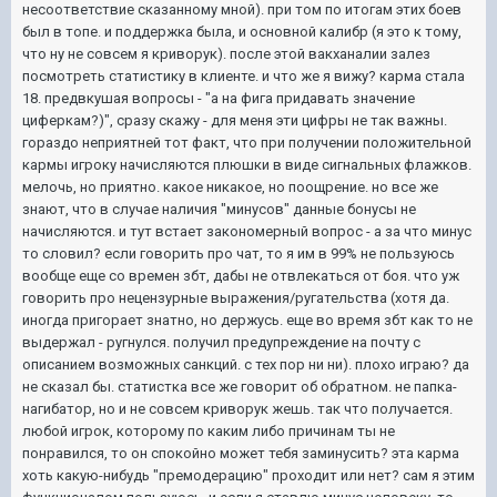
несоответствие сказанному мной). при том по итогам этих боев
был в топе. и поддержка была, и основной калибр (я это к тому,
что ну не совсем я криворук). после этой вакханалии залез
посмотреть статистику в клиенте. и что же я вижу? карма стала
18. предвкушая вопросы - "а на фига придавать значение
циферкам?)", сразу скажу - для меня эти цифры не так важны.
гораздо неприятней тот факт, что при получении положительной
кармы игроку начисляются плюшки в виде сигнальных флажков.
мелочь, но приятно. какое никакое, но поощрение. но все же
знают, что в случае наличия "минусов" данные бонусы не
начисляются. и тут встает закономерный вопрос - а за что минус
то словил? если говорить про чат, то я им в 99% не пользуюсь
вообще еще со времен збт, дабы не отвлекаться от боя. что уж
говорить про нецензурные выражения/ругательства (хотя да.
иногда пригорает знатно, но держусь. еще во время збт как то не
выдержал - ругнулся. получил предупреждение на почту с
описанием возможных санкций. с тех пор ни ни). плохо играю? да
не сказал бы. статистка все же говорит об обратном. не папка-
нагибатор, но и не совсем криворук жешь. так что получается.
любой игрок, которому по каким либо причинам ты не
понравился, то он спокойно может тебя заминусить? эта карма
хоть какую-нибудь "премодерацию" проходит или нет? сам я этим