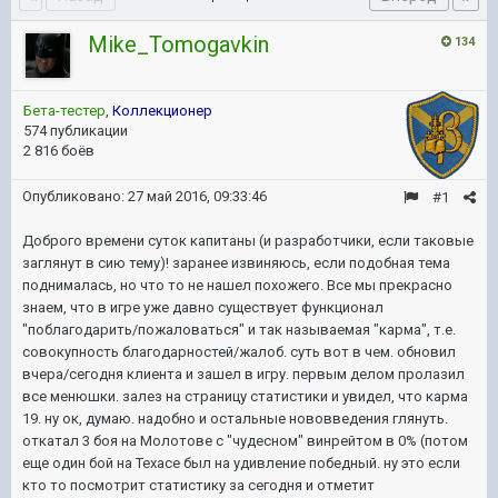
Mike_Tomogavkin
134
Бета-тестер
,
Коллекционер
574 публикации
2 816 боёв
Опубликовано:
27 май 2016, 09:33:46
#1
Доброго времени суток капитаны (и разработчики, если таковые
заглянут в сию тему)! заранее извиняюсь, если подобная тема
поднималась, но что то не нашел похожего. Все мы прекрасно
знаем, что в игре уже давно существует функционал
"поблагодарить/пожаловаться" и так называемая "карма", т.е.
совокупность благодарностей/жалоб. суть вот в чем. обновил
вчера/сегодня клиента и зашел в игру. первым делом пролазил
все менюшки. залез на страницу статистики и увидел, что карма
19. ну ок, думаю. надобно и остальные нововведения глянуть.
откатал 3 боя на Молотове с "чудесном" винрейтом в 0% (потом
еще один бой на Техасе был на удивление победный. ну это если
кто то посмотрит статистику за сегодня и отметит