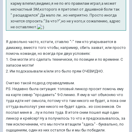
карму влепил,видимо,я не по его правилам играл,а может
несчастный ЭМ,которого я притопил от душевной боли так
" расщедрился".Да мало ли...но неприятно. Просто иногда
хочется спросить:"За что?",но не у кого,к сожалению, адрес
не оставляют.
Я довольно часто, кстати, ставлю "-" тем кто упарывается в
дамажку, вместо того чтобы, например, сбить захват, или просто
помочь команде, но всегда при двух условиях:
1. Они могли это сделать технически, по позиции и по времени. С
запасом могли!
2. Им подсказывали и/или это было прям ОЧЕВИДНО.
Считаю такой подход справедливым.
P.S. Недавно была ситуация: топовый линкор просит помочь ему
на карте север "продавить" 9-0 линию. Я ему в чат объясняю что
туда идти нет смысла, потому что там никого не будет, а пока они
оттуда выползут уже никого не будет здесь.. из союзников. Он
послал меня в ...пу и полез туда. В итоге сним пошел ещё один
линкор и крейсер! Ну а получилось то что и предсказывалось, за
тем исключением, что мы почти втащили "здесь" - буквально, по
ощущениям, один из них остался бы и мы бы победили.