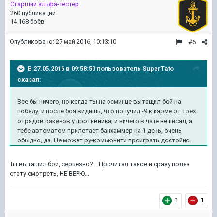
Старший альфа-тестер
260 публикаций
14 168 боёв
Опубликовано:
27 май 2016, 10:13:10
#6
В 27.05.2016 в 09:58:50 пользователь SuperTato
сказал:
Все бы ничего, но когда ты на эсминце вытащил бой на
победу, и после боя видишь, что получил -9 к карме от трех
отрядов ракенов у противника, и ничего в чате не писал, а
тебе автоматом прилетает банхаммер на 1 день, очень
обыдно, да. Не может ру-комьюнити проиграть достойно.
Ты вытащил бой, серьезно?... Прочитал такое и сразу полез
стату смотреть, НЕ ВЕРЮ...
1
1