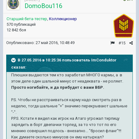
DomoBou116
Старший бета-тестер
,
Коллекционер
570 публикаций
12 842 боя
Опубликовано:
27 май 2016, 10:48:49
#15
В 27.05.2016 в 10:25:36 пользователь ImConduktor
сказал:
Плюшки выдаются тем кто заработал МНОГО кармы, а в
этом деле один шальной минус от неадеквата - не роляет.
Просто ногибайте, и да прибудет с вами ВБР.
P.S. Чтобы не расстраиваться карму надо смотреть раз в
неделю, тогда шальные "+" значимо перекрывают шальные
"-".
P.P.S. Кстати я видел как игрок на Атаго угрожал тирпицу
зарядить в борт двепачки торпед, за то что тот по его
мнению совершил подлось - внезапно... "бросил фланг"!!!
Как думаете сколько минусов он ему натыркал?