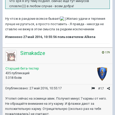
что зря я эту тему поднял. сейчас еще тут минусов
словлю))) в любом случае - всем добра!
Ну чтож в рандоме всякое бывает
Желаю удачи и терпения
лучше не ругаться, а просто поставить -.Я правда - никогда не
ставлю не вижу в этом смысла за редким исключением
Изменено
27 май 2016, 10:55:56
пользователем Alkena
Simakadze
179
Старший бета-тестер
435 публикаций
5 318 боёв
Опубликовано:
27 май 2016, 10:55:17
#17
Утопил сейчас на эсминце авик. Получил минус 7 кармы от него.
Не обращайте внимание на эту карму. И флажки дают за
положительную карму. Отрицательную (сколько раз на тебя
пожаловались) не считают.