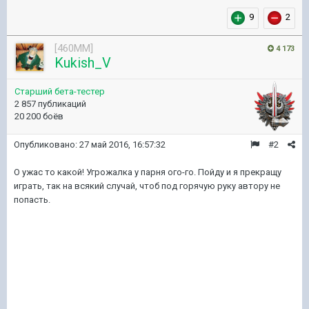
9
2
[460MM]
4 173
Kukish_V
Старший бета-тестер
2 857 публикаций
20 200 боёв
Опубликовано:
27 май 2016, 16:57:32
#2
О ужас то какой! Угрожалка у парня ого-го. Пойду и я прекращу
играть, так на всякий случай, чтоб под горячую руку автору не
попасть.