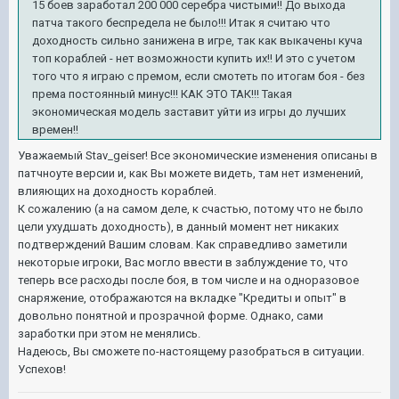
15 боев заработал 200 000 серебра чистыми!! До выхода
патча такого беспредела не было!!! Итак я считаю что
доходность сильно занижена в игре, так как выкачены куча
топ кораблей - нет возможности купить их!! И это с учетом
того что я играю с премом, если смотеть по итогам боя - без
према постоянный минус!!! КАК ЭТО ТАК!!! Такая
экономическая модель заставит уйти из игры до лучших
времен!!
Уважаемый Stav_geiser! Все экономические изменения описаны в
патчноуте версии и, как Вы можете видеть, там нет изменений,
влияющих на доходность кораблей.
К сожалению (а на самом деле, к счастью, потому что не было
цели ухудшать доходность), в данный момент нет никаких
подтверждений Вашим словам. Как справедливо заметили
некоторые игроки, Вас могло ввести в заблуждение то, что
теперь все расходы после боя, в том числе и на одноразовое
снаряжение, отображаются на вкладке "Кредиты и опыт" в
довольно понятной и прозрачной форме. Однако, сами
заработки при этом не менялись.
Надеюсь, Вы сможете по-настоящему разобраться в ситуации.
Успехов!