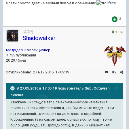
а патч просто дает не верный повод в обвинениях
3
[ARP]
1 166
ShadowaIker
Мододел
,
Коллекционер
1 755 публикаций
20 297 боёв
Опубликовано:
27 май 2016, 17:09:19
#9
В 27.05.2016 в 17:05:19 пользователь Sub_Octavian
сказал:
Уважаемый Stav_geiser! Все экономические изменения
описаны в патчноуте версии и, как Вы можете видеть, там
нет изменений, влияющих на доходность кораблей.
К сожалению (а на самом деле, к счастью, потому что не
было цели ухудшать доходность), в данный момент нет