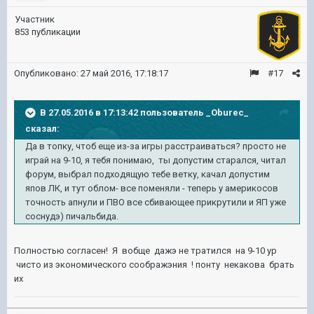
Участник
853 публикации
Опубликовано:
27 май 2016, 17:18:17
#17
В 27.05.2016 в 17:13:42 пользователь _Oburec_
сказал:
Да в топку, чтоб еще из-за игры расстраиваться? просто не
играй на 9-10, я тебя понимаю, ты допустим старался, читал
форум, выбрал подходящую тебе ветку, качал допустим
япов ЛК, и тут облом- все поменяли - теперь у америкосов
точность апнули и ПВО все сбивающее прикрутили и ЯП уже
соснудэ) пичальбида.
Полностью согласен! Я вобще дажэ не тратился на 9-10 ур
чисто из экономического соображэния ! понту некакова брать
их