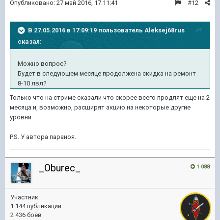
Опубликовано:
27 май 2016, 17:11:41
#12
В 27.05.2016 в 17:09:19 пользователь Aleksej68rus
сказал:
Можно вопрос?
Будет в следующем месяце продолжена скидка на ремонт
8-10 лвл?
Только что на стриме сказали что скорее всего продлят еще на 2
месяца и, возможно, расширят акцию на некоторые другие
уровни.
P.S. У автора параноя.
_Oburec_
1 088
Участник
1 144 публикации
2 436 боёв