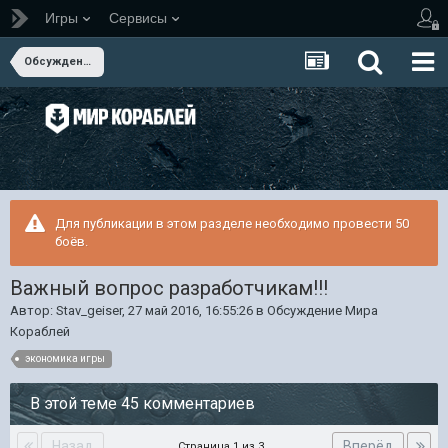
Игры
Сервисы
Обсуждение Мира Кораблей
Для публикации в этом разделе необходимо провести 50
боёв.
Важный вопрос разработчикам!!!
Автор:
Stav_geiser
,
27 май 2016, 16:55:26
в
Обсуждение Мира
Кораблей
экономика игры
В этой теме 45 комментариев
Назад
Вперёд
Страница 1 из 3