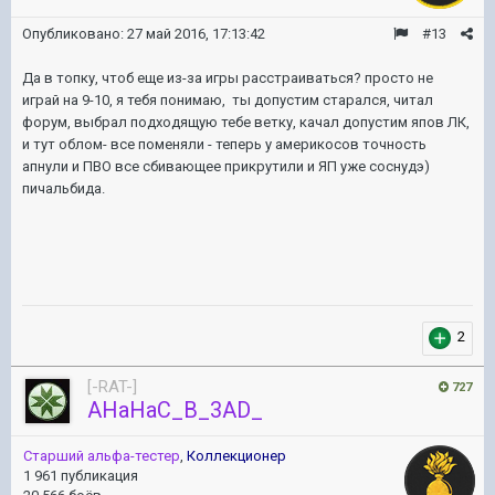
Опубликовано:
27 май 2016, 17:13:42
#13
Да в топку, чтоб еще из-за игры расстраиваться? просто не
играй на 9-10, я тебя понимаю, ты допустим старался, читал
форум, выбрал подходящую тебе ветку, качал допустим япов ЛК,
и тут облом- все поменяли - теперь у америкосов точность
апнули и ПВО все сбивающее прикрутили и ЯП уже соснудэ)
пичальбида.
2
[-RAT-]
727
AHaHaC_B_3AD_
Старший альфа-тестер
,
Коллекционер
1 961 публикация