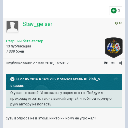
2
Stav_geiser
16
Старший бета-тестер
13 публикаций
7 339 боёв
Опубликовано:
27 май 2016, 16:58:37
#3
В 27.05.2016 в 16:57:32 пользователь Kukish_V
сказал:
О ужас то какой! Угрожалка у парня ого-го. Пойду и я
прекращу играть, так на всякий случай, чтоб под горячую
руку автору не попасть.
суть вопроса не в этом!! никто ни кому не угрожал!!