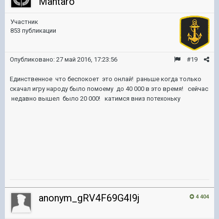
Mantaro
Участник
853 публикации
Опубликовано:
27 май 2016, 17:23:56
#19
Единственное что беспокоет это онлай! раньше когда только
скачал игру народу было помоему до 40 000 в это время! сейчас
недавно вышел было 20 000! катимся вниз потехоньку
anonym_gRV4F69G4I9j
4 404