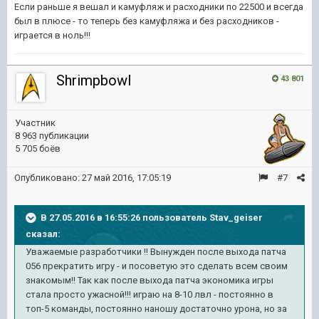
Если раньше я вешал и камуфляж и расходники по 22500 и всегда
был в плюсе - то теперь без камуфляжа и без расходников -
играется в ноль!!!
Shrimpbowl
43 801
Участник
8 963 публикации
5 705 боёв
Опубликовано:
27 май 2016, 17:05:19
#7
В 27.05.2016 в 16:55:26 пользователь Stav_geiser
сказал:
Уважаемые разработчики !! Вынужден после выхода патча
056 прекратить игру - и посоветую это сделать всем своим
знакомым!! Так как после выхода патча экономика игры
стала просто ужасной!!! играю на 8-10 лвл - постоянно в
топ-5 команды, постоянно наношу достаточно урона, но за