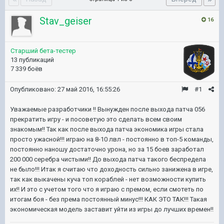
Stav_geiser
16
Старший бета-тестер
13 публикаций
7 339 боёв
Опубликовано:
27 май 2016, 16:55:26
#1
Уважаемые разработчики !! Вынужден после выхода патча 056
прекратить игру - и посоветую это сделать всем своим
знакомым!! Так как после выхода патча экономика игры стала
просто ужасной!!! играю на 8-10 лвл - постоянно в топ-5 команды,
постоянно наношу достаточно урона, но за 15 боев заработал
200 000 серебра чистыми!! До выхода патча такого беспредела
не было!!! Итак я считаю что доходность сильно занижена в игре,
так как выкачены куча топ кораблей - нет возможности купить
их!! И это с учетом того что я играю с премом, если смотеть по
итогам боя - без према постоянный минус!!! КАК ЭТО ТАК!!! Такая
экономическая модель заставит уйти из игры до лучших времен!!