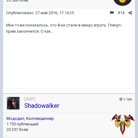
20 566 боёв
Опубликовано:
27 май 2016, 17:14:25
#14
Мне тоже показалось, что 8-ки стали в минус играть. Глянул -
прем закончился. О как...
[ARP]
1 166
ShadowaIker
Мододел
,
Коллекционер
1 755 публикаций
20 297 боёв