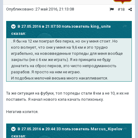
Опубликовано:
27 май 2016, 21:13:08
#18
В 27.05.2016 в 21:07:50 пользователь king_unite
сказал:
. Я бы на 12 км поиграл без перка, но он у меня стоит. Но
кого волнует, что они у меня на 9,6 км и это трудно
играбельно, на нововведенные торпеды для меня вообще
закрыты (не с 6 км же играть). Я из принципа не буду
донатить на сброс перков, это чисто непродуманность
разрабов. Я просто на нем не играю.
И подобных мелочей весьма много накапливается.
Та же ситуация на фубуки, топ торпеды стали 8 км а не 10, и их не
поставить. Я начал нового кэпа качать потихоньку.
Негатив копится.
В 27.05.2016 в 20:44:33 пользователь Marcus_Kipelov
сказал: