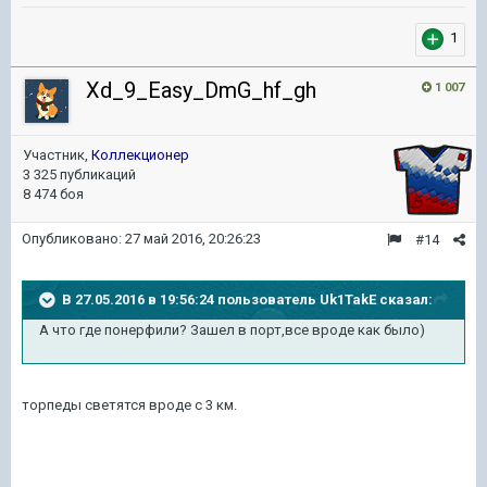
1
Xd_9_Easy_DmG_hf_gh
1 007
Участник,
Коллекционер
3 325 публикаций
8 474 боя
Опубликовано:
27 май 2016, 20:26:23
#14
В 27.05.2016 в 19:56:24 пользователь Uk1TakE сказал:
А что где понерфили? Зашел в порт,все вроде как было)
торпеды светятся вроде с 3 км.