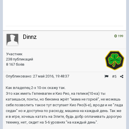
Dinnz
199
Участник
238 публикаций
8 167 боёв
Опубликовано:
27 май 2016, 19:48:37
#5
Как владелец 2-х 10-ок скажу так.
Это как иметь Геленваген и Кио Рио, на гелике(10-ка) ты
катаешься, понты, но бензина жрёт "мама не горюй", не можешь
себе позволить такое тут вступает Кио Рио(6-е), вроде и не "лада
седан" но и доступна по расходу, машина на каждый день. Так же
и в игре, хочешь катать на Элите, будь добр оплачивать дорогую
технику, нет, сидит на 5-6 уровнях "на каждый день".