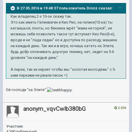
В 27.05.2016 в 19:48:37 пользователь Dinnz сказал:
Как владелец 2-х 10-ок скажу так.
Это как иметь Геленваген и Кио Рио, на гелике(10-ка) ты
катаешься, понты, но бензина жрёт "мама не горюй", не
можешь себе позволить такое тут вступает Кио Рио(6-е),
вроде и не "лада седан" но и доступна по расходу, машина
на каждый день. Так же и в игре, хочешь катать на Элите,
будь добр оплачивать дорогую технику, нет, сидит на 5-6
уровнях "на каждый день".
А перки, так их нерхят чтобы мы "золотая молодёжь" с 5-
ыми перками не рвали песок =)
Ой господи "на Элите"
anonym_vqvCwlb380bG
2 074
Участник
4 290 публикаций