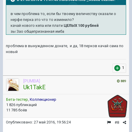
в чем проблема то, если бы твоему величеству сказали о
нерфе перка это что то изменило?
качай нового кепа или плати
ЦЕЛЫХ 100 рублей
зы Зао общепризнанная имба
проблема в вынужденном донате, и да, 18 перков качай сама по
новый
1
[PUMBA]
889
Uk1TakE
Бета-тестер
,
Коллекционер
1 826 публикаций
11 785 боёв
Опубликовано:
27 май 2016, 19:56:24
#8