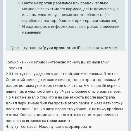
Никто не против ребаланса или правок, только
можно не за счет моего кармана, дайте компенсацию
или альтернативную возможность сбросить (за
серебро на тех кораблях, которых правки касаются)
И еще вопрос о информировании игроков о внесении
изменений
Где вы тут нашли
"руки прочь от имб",
я не понять не могу
Только на них и играю) интересно почему вы их назвали?
1 прочел.
2-3 Нет тут вынужденного доната. Играйте с перками. Я вот на
Советский эсминцах играю и ничего, топлю врага торпедами. У
вас же не таких уж и короткими они стали. А что про 5й перк на
инвиз. Так в чем проблема тут. Чуть сложнее стало вам теперь.
Но я вот не знал о том что и на заметность после выстрела
влиял перк. Иначе был бы против этого перка. И незаметность у
вас осталось. Только чито параметр убрали. Я не вижу проблем
в этом. Конечно возможно от того что на советских эсминцах
постоянно играешь на грани засвета.
4. ну тут согласен. Надо лучше информировать.