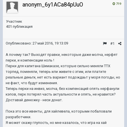
anonym_6y1ACa84pUuO
719
Участник
401 публикация
Опубликовано:
27 май 2016, 19:13:09
#1
А почему так? Выходят правки, некоторые даже молча, нерфят
перки, и компенсации ноль !
Перки для капитана Шимаказе, которые сильно меняли ТТХ
торпед, поменяли, теперь или живите с этим, или платите
реальные деньги, нет есть вариант подождаьт у моря погоды, но
не факт, что будут изменения.
Теперь перки на инвиз, молча, без компенсаций опять нерфанули
кэпов, перк потерял часть актуальности и опять, не нравится?
Доставай денюжку - неси донат.
Пока это все ивенты, для хайлевела, которыми побаловали
разработчики.
Я может скажу глупость, но мне казалось, что игра на хай