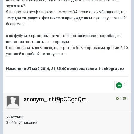
жужжать?
Я не против нерфа перков - скорее ЗА, если они имбалансны, но
текущая ситуация с фактически принуждением к донату - полный
беспредел.
а на фубуки в прошлом патче - перк ограничивает корабль, не
позволяя поставить топ торпеды.
Нет, поставить их можно, но играть с 8 км-торпедами против 8-10
уровней кораблей не получится.
Изменено
27 май 2016, 21:35:00
пользователем 1tankogradez
1
anonym_inhf9pCCgbQm
1 751
Участник
3 066 публикаций