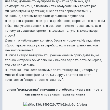
левелах, должна стимулировать донат на прем акк, для
комфортной игры, а помимо и так обмусоленных триста раз
минусов игры на дестяках, еще вот так перки резать? Ну
гениально, загоняйте игроков дальше на лоулевела.
Я не против правок, я не против ребаланса, я против того, что бы
я был вынужден донатить, я согласен только по желанию, да и
почему за ваши эксперементы должен получать дискомфорт
игрок?
Деньги то небольшие - копейки, бесит отношение. Ну сделайте
сброс перков тогда уж за серебро, если ваши правки перков
меняют геймплей?
Выбирая какую ветку качать, уже начинаешь прикидывать, не
только интерес к геймплею, но и какова вероятность ее нерфа,
это что нормально?
Вы только начинаете реанимировать те надежды, которые у
многих были понерфлены в 0.5.3 и других патчах, но опять
начинаются "старые песни о главном".
очень "порадовала" ситуация с отображением в патчноуте,
ситуации с правками перка на инвиз