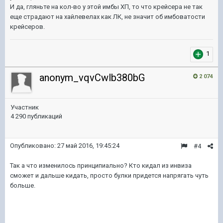
И да, гляньте на кол-во у этой имбы ХП, то что крейсера не так
еще страдают на хайлевелах как ЛК, не значит об имбоватости
крейсеров.
1
anonym_vqvCwlb380bG
2 074
Участник
4 290 публикаций
Опубликовано:
27 май 2016, 19:45:24
#4
Так а что изменилось принципиально? Кто кидал из инвиза
сможет и дальше кидать, просто булки придется напрягать чуть
больше.