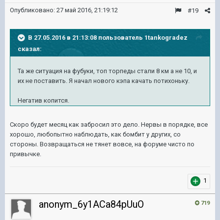
Опубликовано:
27 май 2016, 21:19:12
#19
В 27.05.2016 в 21:13:08 пользователь 1tankogradez
сказал:
Та же ситуация на фубуки, топ торпеды стали 8 км а не 10, и
их не поставить. Я начал нового кэпа качать потихоньку.
Негатив копится.
Скоро будет месяц как забросил это дело. Нервы в порядке, все
хорошо, любопытно наблюдать, как бомбит у других, со
стороны. Возвращаться не тянет вовсе, на форуме чисто по
привычке.
1
anonym_6y1ACa84pUuO
719