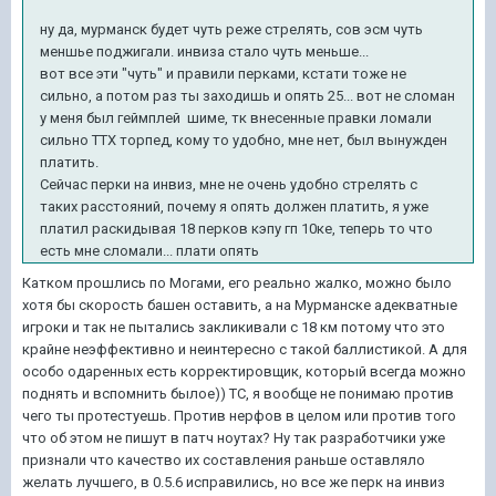
ну да, мурманск будет чуть реже стрелять, сов эсм чуть
меншье поджигали. инвиза стало чуть меньше...
вот все эти "чуть" и правили перками, кстати тоже не
сильно, а потом раз ты заходишь и опять 25... вот не сломан
у меня был геймплей шиме, тк внесенные правки ломали
сильно ТТХ торпед, кому то удобно, мне нет, был вынужден
платить.
Сейчас перки на инвиз, мне не очень удобно стрелять с
таких расстояний, почему я опять должен платить, я уже
платил раскидывая 18 перков кэпу гп 10ке, теперь то что
есть мне сломали... плати опять
Катком прошлись по Могами, его реально жалко, можно было
хотя бы скорость башен оставить, а на Мурманске адекватные
игроки и так не пытались закликивали с 18 км потому что это
крайне неэффективно и неинтересно с такой баллистикой. А для
особо одаренных есть корректировщик, который всегда можно
поднять и вспомнить былое)) ТС, я вообще не понимаю против
чего ты протестуешь. Против нерфов в целом или против того
что об этом не пишут в патч ноутах? Ну так разработчики уже
признали что качество их составления раньше оставляло
желать лучшего, в 0.5.6 исправились, но все же перк на инвиз