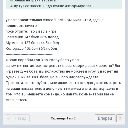
играешь на грани засвета.
4. ну тут согласен. Надо лучше информировать.
у вас поразительная способность, умничать там, где не
понимаете ничего
посмотрите, что у вас в игре
Гремящий 147 боев 36% побед
Мурманск 127 боев 44 5 побед
Колорадо 102 боя 36% побед
-----------------------------------------
я взял корабли топ 3 по колву боев у вас...
зачем вы пытаетесь встревать в разговори давать советы? Вы
играете хуже бота, вы полностью не можете в игру, у вас нет ни
одной 10ки за 1368 боев, но вы про них рассуждаете
Прекратите пожалуйста, мне даже как то стыдно даже смотреть
на ваши показатели, и дело не в тыканием в статистику, дело в
том, что вы мешаете команде, но давать комментарии вы не
стесняетесь.
Назад
Вперёд
Страница 1 из 2