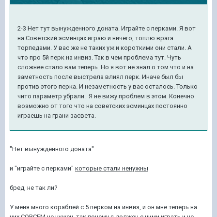
2-3 Нет тут вынужденного доната. Играйте с перками. Я вот
на Советский эсминцах играю и ничего, топлю врага
торпедами. У вас же не таких уж и короткими они стали. А
что про 5й перк на инвиз. Так в чем проблема тут. Чуть
сложнее стало вам теперь. Но я вот не знал о том что и на
заметность после выстрела влиял перк. Иначе был бы
против этого перка. И незаметность у вас осталось. Только
чито параметр убрали. Я не вижу проблем в этом. Конечно
возможно от того что на советских эсминцах постоянно
играешь на грани засвета.
"Нет вынужденного доната"
и "играйте с перками"
которые стали ненужны
бред, не так ли?
У меня много кораблей с 5 перком на инвиз, и он мне теперь на
них СОВСЕМ не нужен, так почему я должен с ними играть и не