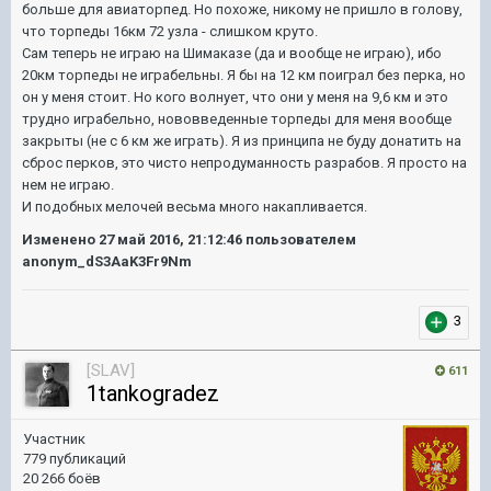
больше для авиаторпед. Но похоже, никому не пришло в голову,
что торпеды 16км 72 узла - слишком круто.
Сам теперь не играю на Шимаказе (да и вообще не играю), ибо
20км торпеды не играбельны. Я бы на 12 км поиграл без перка, но
он у меня стоит. Но кого волнует, что они у меня на 9,6 км и это
трудно играбельно, нововведенные торпеды для меня вообще
закрыты (не с 6 км же играть). Я из принципа не буду донатить на
сброс перков, это чисто непродуманность разрабов. Я просто на
нем не играю.
И подобных мелочей весьма много накапливается.
Изменено
27 май 2016, 21:12:46
пользователем
anonym_dS3AaK3Fr9Nm
3
[SLAV]
611
1tankogradez
Участник
779 публикаций
20 266 боёв