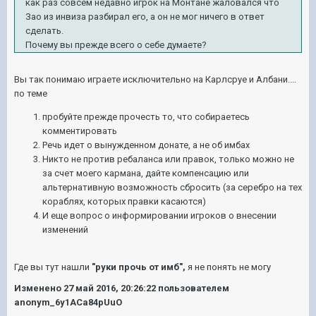
как раз совсем недавно игрок на Монтане жаловался что
Зао из инвиза разбирал его, а он не мог ничего в ответ
сделать.
Почему вы прежде всего о себе думаете?
Вы так понимаю играете исключительно на Карлсруе и Албани....
по теме
пробуйте прежде прочесть то, что собираетесь
комментировать
Речь идет о вынужденном донате, а не об имбах
Никто не против ребаланса или правок, только можно не
за счет моего кармана, дайте компенсацию или
альтернативную возможность сбросить (за серебро на тех
кораблях, которых правки касаются)
И еще вопрос о информировании игроков о внесении
изменений
Где вы тут нашли
"руки прочь от имб",
я не понять не могу
Изменено
27 май 2016, 20:26:22
пользователем
anonym_6y1ACa84pUuO