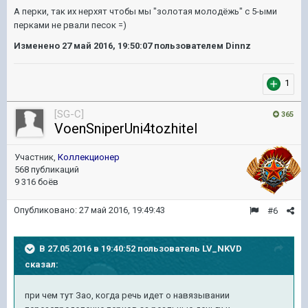
А перки, так их нерхят чтобы мы "золотая молодёжь" с 5-ыми
перками не рвали песок =)
Изменено
27 май 2016, 19:50:07
пользователем Dinnz
1
[SG-C]
365
VoenSniperUni4tozhitel
Участник,
Коллекционер
568 публикаций
9 316 боёв
Опубликовано:
27 май 2016, 19:49:43
#6
В 27.05.2016 в 19:40:52 пользователь LV_NKVD
сказал:
при чем тут Зао, когда речь идет о навязывании