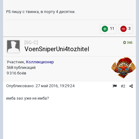
PS пишу с твинка, в порту 4 десятки.
11
3
[SG-C]
365
VoenSniperUni4tozhitel
Участник,
Коллекционер
568 публикаций
9 316 боёв
Опубликовано:
27 май 2016, 19:29:24
#2
имба зао уже не имба?