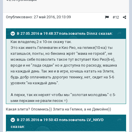
Опубликовано:
27 май 2016, 20:13:09
#12
В 27.05.2016 в 19:48:37 пользователь Dinnz сказал:
Как владелец 2-х 10-ок скажу так.
Это как иметь Геленваген и Кио Рио, на гелике(10-ка) ты
катаешься, понты, но бензина жрёт "мама не горюй", не
можешь себе позволить такое тут вступает Кио Рио(6-е),
вроде и не "лада седан" но и доступна по расходу, машина
на каждый день. Так же и в игре, хочешь катать на Элите,
будь добр оплачивать дорогую технику, нет, сидит на 5-6
уровнях "на каждый день".
А перки, так их нерхят чтобы мы "золотая молодёжь" с 5-
ыми перками не рвали песок =)
Какая элита? Опомнись)) Элита на Гелике, а не Демойне))
В 27.05.2016 в 19:50:43 пользователь LV_NKVD
сказал: