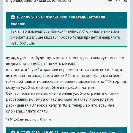
Опубликовано:
27 май 2016, 19:50:43
#7
В 27.05.2016 в 19:45:24 пользователь Detonat0r
сказал:
Так а что изменилось принципиально? Кто кидал из инвиза
сможет и дальше кидать, просто булки придется напрягать
чуть больше.
ну да, мурманск будет чуть реже стрелять, сов эсм чуть меншье
поджигали. инвиза стало чуть меньше...
вот все эти "чуть" и правили перками, кстати тоже не сильно, а
потом раз ты заходишь и опять 25... вот не сломан у меня был
геймплей шиме, тк внесенные правки ломали сильно ТТХ торпед,
кому то удобно, мне нет, был вынужден платить.
Сейчас перки на инвиз, мне не очень удобно стрелять с таких
расстояний, почему я опять должен платить, я уже платил
раскидывая 18 перков кэпу гп 10ке, теперь то что есть мне
сломали... плати опять
19:51 Добавлено спустя 0 минут
В 27.05.2016 в 19:49:43 пользователь _Asuka сказал: