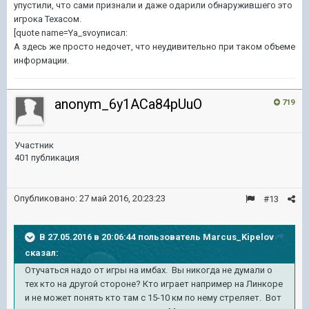
упустили, что сами признали и даже одарили обнаружившего это
игрока Техасом.
[quote name=Ya_svoyписал:
А здесь же просто недочет, что неудивительно при таком объеме
информации.
anonym_6y1ACa84pUuO
719
Участник
401 публикация
Опубликовано:
27 май 2016, 20:23:23
#13
В 27.05.2016 в 20:06:44 пользователь Marcus_Kipelov
сказал:
Отучаться надо от игры на имбах. Вы никогда не думали о
тех кто на другой стороне? Кто играет например на Линкоре
и не может понять кто там с 15-10 км по нему стреляет. Вот