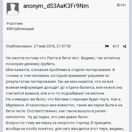
anonym_dS3AaK3Fr9Nm
541
Участник
438 публикаций
Опубликовано:
27 май 2016, 21:07:50
#17
Не смогла потому что Леста в бета-тест. Видимо, так хотелось
поскорее денежку срубить.
Мне кажется, основная проблема в отделе тестирования. А
точнее, в том человеке, который принимает решения по
результатам тестирования. Так же мне кажется, что не вся
важная информация доходит до отдела баланса, или не вся она
считается важной, или кто-то подзабивает на мелочи.
Не очевидно же было, что Могами с перками будет гнуть. Как и
Мурманск. И насколько мне известно, такие же перки были и на
бета-тесте. Соответственно, как такое вышло в релиз -
непонятно. Ну да ладно, это уже давно было.
Вопрос по тому же перку на скорость торпед. В принципе,
вообще не особо понятно, для чего вводился этот перк, видимо,