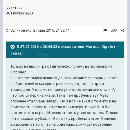
Участник
401 публикация
Опубликовано:
27 май 2016, 21:32:11
#20
В 27.05.2016 в 20:44:33 пользователь Marcus_Kipelov
сказал:
Только на них и играю) интересно почему вы их назвали?
1 прочел.
2-3 Нет тут вынужденного доната. Играйте с перками. Я вот
на Советский эсминцах играю и ничего, топлю врага
торпедами. У вас же не таких уж и короткими они стали. А
что про 5й перк на инвиз. Так в чем проблема тут. Чуть
сложнее стало вам теперь. Но я вот не знал о том что и на
заметность после выстрела влиял перк. Иначе был бы
против этого перка. И незаметность у вас осталось. Только
чито параметр убрали. Я не вижу проблем в этом. Конечно
возможно от того что на советских эсминцах постоянно