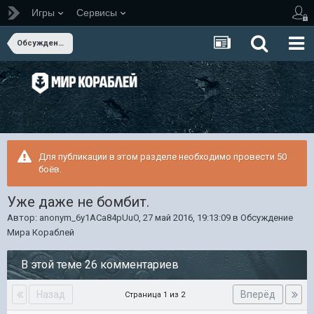
Игры
Сервисы
Обсуждение Мира Кораблей
Для публикации в этом разделе необходимо провести 50
боёв.
Уже даже не бомбит.
Автор:
anonym_6y1ACa84pUuO
,
27 май 2016, 19:13:09
в
Обсуждение
Мира Кораблей
В этой теме 26 комментариев
Назад
Вперёд
Страница 1 из 2