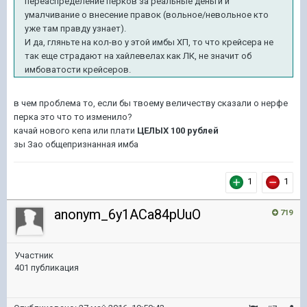
переаспределение перков за реальные деньги и
умалчивание о внесение правок (вольное/невольное кто
уже там правду узнает).
И да, гляньте на кол-во у этой имбы ХП, то что крейсера не
так еще страдают на хайлевелах как ЛК, не значит об
имбоватости крейсеров.
в чем проблема то, если бы твоему величеству сказали о нерфе
перка это что то изменило?
качай нового кепа или плати
ЦЕЛЫХ 100 рублей
зы Зао общепризнанная имба
1
1
anonym_6y1ACa84pUuO
719
Участник
401 публикация