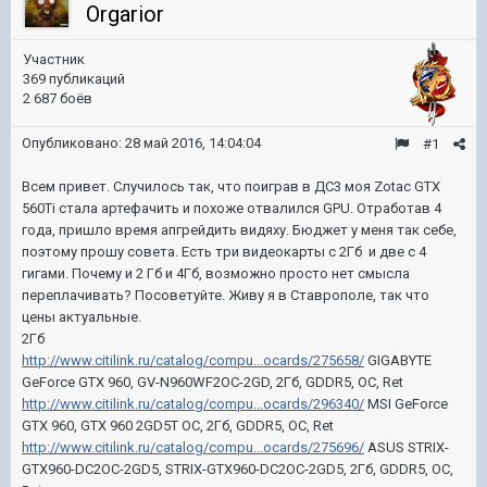
Orgarior
Участник
369 публикаций
2 687 боёв
Опубликовано:
28 май 2016, 14:04:04
#1
Всем привет. Случилось так, что поиграв в ДС3 моя Zotac GTX
560Ti стала артефачить и похоже отвалился GPU. Отработав 4
года, пришло время апгрейдить видяху. Бюджет у меня так себе,
поэтому прошу совета. Есть три видеокарты с 2Гб и две с 4
гигами. Почему и 2 Гб и 4Гб, возможно просто нет смысла
переплачивать? Посоветуйте. Живу я в Ставрополе, так что
цены актуальные.
2Гб
http://www.citilink.ru/catalog/compu...ocards/275658/
GIGABYTE
GeForce GTX 960, GV-N960WF2OC-2GD, 2Гб, GDDR5, OC, Ret
http://www.citilink.ru/catalog/compu...ocards/296340/
MSI GeForce
GTX 960, GTX 960 2GD5T OC, 2Гб, GDDR5, OC, Ret
http://www.citilink.ru/catalog/compu...ocards/275696/
ASUS STRIX-
GTX960-DC2OC-2GD5, STRIX-GTX960-DC2OC-2GD5, 2Гб, GDDR5, OC,