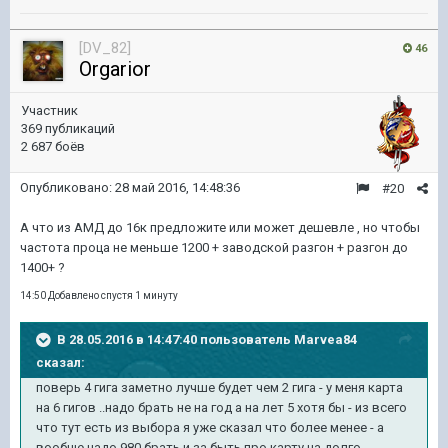
[DV_82]
46
Orgarior
Участник
369 публикаций
2 687 боёв
Опубликовано:
28 май 2016, 14:48:36
#20
А что из АМД до 16к предложите или может дешевле , но чтобы
частота проца не меньше 1200 + заводской разгон + разгон до
1400+ ?
14:50 Добавлено спустя 1 минуту
В 28.05.2016 в 14:47:40 пользователь Marvea84
сказал:
поверь 4 гига заметно лучше будет чем 2 гига - у меня карта
на 6 гигов ..надо брать не на год а на лет 5 хотя бы - из всего
что тут есть из выбора я уже сказал что более менее - а
вообще надо 980 брать и за быть про карту на долго