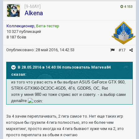
[9-MAY]
4 153
Alkena
Коллекционер
,
Бета-тестер
10 327 публикаций
8 187 боёв
Опубликовано:
28 май 2016, 14:42:53
#17
В 28.05.2016 в 14:40:06 пользователь Marvea84
сказал:
из того что у вас есть я бы выбрал
ASUS GeForce GTX 960,
STRIX-GTX960-DC2OC-4GD5, 4Гб, GDDR5, OC, Ret
хотя у меня 980 но тоже стрикс вот и совету. - а выбор сами
делайте
За 4 зачем переплачивать, 2 гига самое то. Нет еще таких игр
которые бы грузили 4 гига полностью, это не более чем
маркетинг, просто иногда на 4 гига бывают хуже чем на 2, это
просто переплата за обьем я считаю