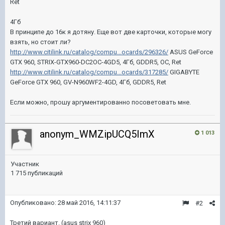
Ret
4Гб
В принципе до 16к я дотяну. Еще вот две карточки, которые могу
взять, но стоит ли?
http://www.citilink.ru/catalog/compu...ocards/296326/
ASUS GeForce
GTX 960, STRIX-GTX960-DC2OC-4GD5, 4Гб, GDDR5, OC, Ret
http://www.citilink.ru/catalog/compu...ocards/317285/
GIGABYTE
GeForce GTX 960, GV-N960WF2-4GD, 4Гб, GDDR5, Ret
Если можно, прошу аргументированно посоветовать мне.
anonym_WMZipUCQ5ImX
1 013
Участник
1 715 публикаций
Опубликовано:
28 май 2016, 14:11:37
#2
Третий вариант. (asus strix 960)