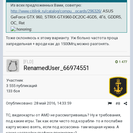
Из всех предложенных Вами, советую:
http://www.citilink.ru/catalog/compu...ocards/296326/
ASUS
GeForce GTX 960, STRIX-GTX960-DC2OC-4GD5, 4Гб, GDDR5,
OC, Ret
Тоже склоняюсь к этому варианту. Уж больно частота проца
запредельная + вроде как до 1500Мгц можно разгонять.
[FLD]
1 477
RenamedUser_66974551
Участник
3 555 публикаций
133 боя
Опубликовано:
28 май 2016, 14:33:59
#8
ТС, видеокарты от AMD не рассматриваешь? Ну и требования,
под какие игры. Так как если чисто под корабли- то и послабже
карту можно взять, если под ассассина- там мощная нужна. А
какие настройки графики приемлемы?