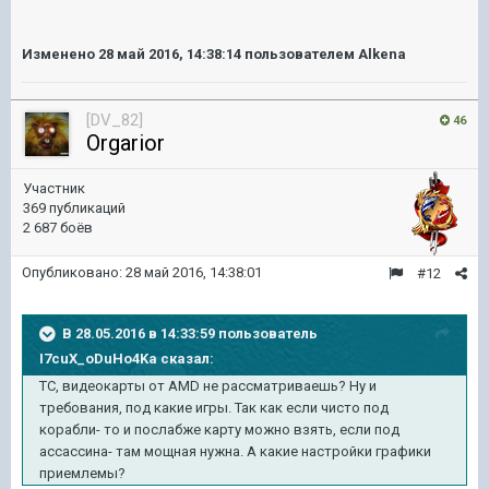
Изменено
28 май 2016, 14:38:14
пользователем Alkena
[DV_82]
46
Orgarior
Участник
369 публикаций
2 687 боёв
Опубликовано:
28 май 2016, 14:38:01
#12
В 28.05.2016 в 14:33:59 пользователь
I7cuX_oDuHo4Ka сказал:
ТС, видеокарты от AMD не рассматриваешь? Ну и
требования, под какие игры. Так как если чисто под
корабли- то и послабже карту можно взять, если под
ассассина- там мощная нужна. А какие настройки графики
приемлемы?