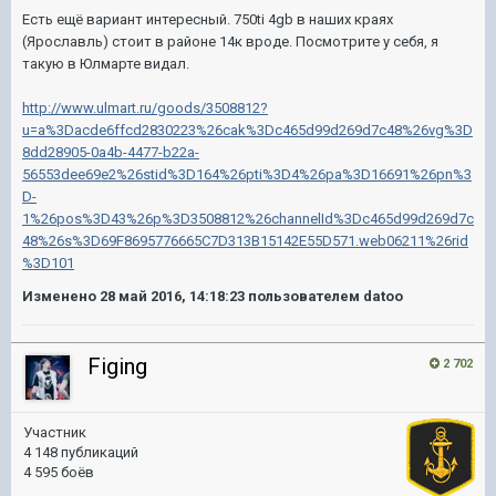
Есть ещё вариант интересный. 750ti 4gb в наших краях
(Ярославль) стоит в районе 14к вроде. Посмотрите у себя, я
такую в Юлмарте видал.
http://www.ulmart.ru/goods/3508812?
u=a%3Dacde6ffcd2830223%26cak%3Dc465d99d269d7c48%26vg%3D
8dd28905-0a4b-4477-b22a-
56553dee69e2%26stid%3D164%26pti%3D4%26pa%3D16691%26pn%3
D-
1%26pos%3D43%26p%3D3508812%26channelId%3Dc465d99d269d7c
48%26s%3D69F8695776665C7D313B15142E55D571.web06211%26rid
%3D101
Изменено
28 май 2016, 14:18:23
пользователем datoo
Figing
2 702
Участник
4 148 публикаций
4 595 боёв