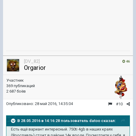
[DV_82]
46
Orgarior
Участник
369 публикаций
2 687 боёв
Опубликовано:
28 май 2016, 14:35:04
#10
В 28.05.2016 в 14:16:28 пользователь datoo сказал:
Есть ещё вариант интересный. 750ti 4gb в наших краях
(Ярославль) стоит в районе 14к вроде. Посмотрите у себя, я