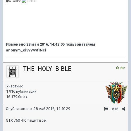
делайте
Изменено
28 май 2016, 14:42:05
пользователем
anonym_oi3vVv9fINci
THE_HOLY_BIBLE
962
Участник
1 916 публикаций
16 179 боёв
Опубликовано:
28 май 2016, 14:40:29
#15
GTX 760 4гб тащит все.