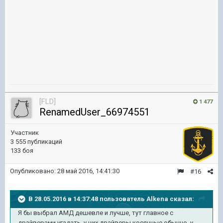
[FLD]
1 477
RenamedUser_66974551
Участник
3 555 публикаций
133 боя
Опубликовано:
28 май 2016, 14:41:30
#16
В 28.05.2016 в 14:37:48 пользователь Alkena сказал:
Я бы выбрал АМД дешевле и лучше, тут главное с
драйверами угадать, у них драйверы косячные обычно, у