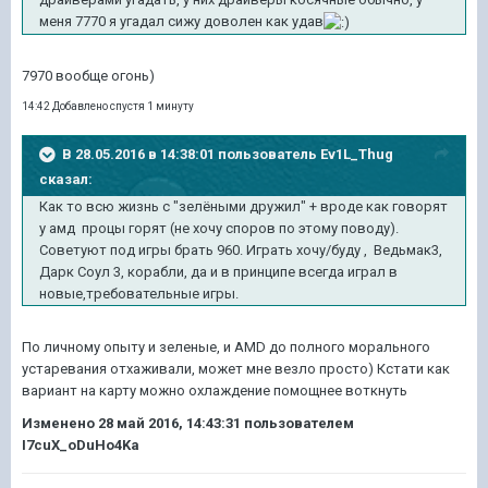
меня 7770 я угадал сижу доволен как удав
7970 вообще огонь)
14:42 Добавлено спустя 1 минуту
В 28.05.2016 в 14:38:01 пользователь Ev1L_Thug
сказал:
Как то всю жизнь с "зелёными дружил" + вроде как говорят
у амд процы горят (не хочу споров по этому поводу).
Советуют под игры брать 960. Играть хочу/буду , Ведьмак3,
Дарк Соул 3, корабли, да и в принципе всегда играл в
новые,требовательные игры.
По личному опыту и зеленые, и AMD до полного морального
устаревания отхаживали, может мне везло просто) Кстати как
вариант на карту можно охлаждение помощнее воткнуть
Изменено
28 май 2016, 14:43:31
пользователем
I7cuX_oDuHo4Ka