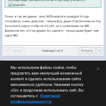
Точно, я так же думаю , моя 560Ти верой и правдой 4 года
отслужила, очень доволен , тянула все, даже СтарСитизен на лоу.
Хочу взять карту чтобы на 4-5 лет, но к сожалению на 980
финансов нет, потом думаю SLI сделать - лучше даже будет чем
одна 980.
Назад
Вперёд
Страница 1 из 3
Подписчики
0
×
Мы используем файлы cookie, чтобы
предлагать вам наилучший возможный
ПЕРЕЙТИ К СПИСКУ ТЕМ
контент и сделать использование сайта
Железо и софт
максимально удобным. Нажимая кнопку
«Ок» и продолжая использовать сайт, Вы
соглашаетесь с
Политикой
конфиденциальности.
Стиль