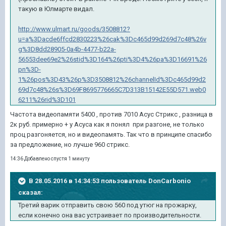
такую в Юлмарте видал.
http://www.ulmart.ru/goods/3508812?
u=a%3Dacde6ffcd2830223%26cak%3Dc465d99d269d7c48%26v
g%3D8dd28905-0a4b-4477-b22a-
56553dee69e2%26stid%3D164%26pti%3D4%26pa%3D16691%26
pn%3D-
1%26pos%3D43%26p%3D3508812%26channelId%3Dc465d99d2
69d7c48%26s%3D69F8695776665C7D313B15142E55D571.web0
6211%26rid%3D101
Частота видеопамяти 5400 , против 7010 Асус Стрикс , разница в
2к руб. примерно + у Асуса как я понял при разгоне, не только
проц разгоняется, но и видеопамять. Так что в принципе спасибо
за предложение, но лучше 960 стрикс.
14:36 Добавлено спустя 1 минуту
В 28.05.2016 в 14:34:53 пользователь DonCarbonio
сказал:
Третий варик отправить свою 560 под утюг на прожарку,
если конечно она вас устраивает по производительности.