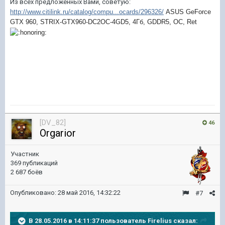
Из всех предложенных Вами, советую:
http://www.citilink.ru/catalog/compu...ocards/296326/
ASUS GeForce
GTX 960, STRIX-GTX960-DC2OC-4GD5, 4Гб, GDDR5, OC, Ret
[DV_82]
46
Orgarior
Участник
369 публикаций
2 687 боёв
Опубликовано:
28 май 2016, 14:32:22
#7
В 28.05.2016 в 14:11:37 пользователь Firelius сказал: