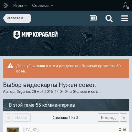
Игры
Сервисы
Железо и софт
Для публикации в этом разделе необходимо провести 50
боёв.
Выбор видеокарты.Нужен совет.
Автор:
Orgarior
,
28 май 2016, 14:04:04
в
Железо и софт
В этой теме 55 комментариев
Назад
Вперёд
Страница 1 из 3
[DV_82]
46