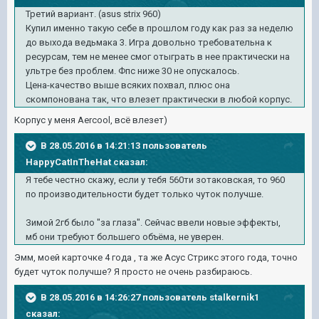
Третий вариант. (asus strix 960)
Купил именно такую себе в прошлом году как раз за неделю
до выхода ведьмака 3. Игра довольно требовательна к
ресурсам, тем не менее смог отыграть в нее практически на
ультре без проблем. Фпс ниже 30 не опускалось.
Цена-качество выше всяких похвал, плюс она
скомпонована так, что влезет практически в любой корпус.
Корпус у меня Aercool, всё влезет)
В 28.05.2016 в 14:21:13 пользователь
HappyCatInTheHat сказал:
Я тебе честно скажу, если у тебя 560ти зотаковская, то 960
по производительности будет только чуток получше.
Зимой 2гб было "за глаза". Сейчас ввели новые эффекты,
мб они требуют большего объёма, не уверен.
Эмм, моей карточке 4 года , та же Асус Стрикс этого года, точно
будет чуток получше? Я просто не очень разбираюсь.
В 28.05.2016 в 14:26:27 пользователь stalkernik1
сказал: