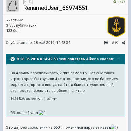
[FLD]
1 477
RenamedUser_66974551
Участник
3 555 публикаций
133 боя
Опубликовано:
28 май 2016, 14:48:34
#19
В 28.05.2016 в 14:42:53 пользователь Alkena сказал:
За 4 зачем переплачивать, 2 гига самое то. Нет еще таких
игр которые бы грузили 4 гига полностью, это не более чем
маркетинг, просто иногда на 4 гига бывают хуже чем на 2,
это просто переплата за обьем я считаю
14:44 Добавлено спустя 1 минуту
R9 полный улет
Это да) Без сожаления на 660 ti поменялся пару лет назад