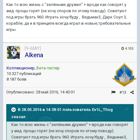
Как то всю жизнь с "зелёными дружил" + вроде как говорят у
амд процы горят (не хочу споров по этому поводу). Советуют
под игры брать 960. Играть хочу/буду , Ведьмак3, Дарк Соул 3,
корабли, да и в принципе всегда играл в новые,требовательные
игры.
[9-MAY]
4 153
Alkena
Коллекционер
,
Бета-тестер
10 327 публикаций
8 187 боёв
Опубликовано:
28 май 2016, 14:40:01
#13
В 28.05.2016 в 14:38:01 пользователь Ev1L_Thug
сказал:
Как то всю жизнь с "зелёными дружил" + вроде как говорят
у амд процы горят (не хочу споров по этому поводу).
Советуют под игры брать 960. Играть хочу/буду , Ведьмак3,