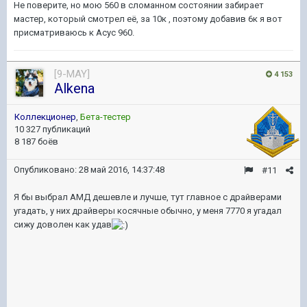
Не поверите, но мою 560 в сломанном состоянии забирает
мастер, который смотрел её, за 10к , поэтому добавив 6к я вот
присматриваюсь к Асус 960.
[9-MAY]
4 153
Alkena
Коллекционер
,
Бета-тестер
10 327 публикаций
8 187 боёв
Опубликовано:
28 май 2016, 14:37:48
#11
Я бы выбрал АМД дешевле и лучше, тут главное с драйверами
угадать, у них драйверы косячные обычно, у меня 7770 я угадал
сижу доволен как удав