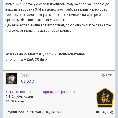
Купил именно такую себе в прошлом году как раз за неделю до
выхода ведьмака 3. Игра довольно требовательна к ресурсам,
тем не менее смог отыграть в нее практически на ультре без
проблем. Фпс ниже 30 не опускалось.
Цена-качество выше всяких похвал, плюс она скомпонована так,
что влезет практически в любой корпус.
Изменено
28 май 2016, 14:12:26
пользователем
anonym_WMZipUCQ5ImX
[DNO]
2 732
datoo
Бета-тестер кланов
,
Старший альфа-тестер
7 412 публикации
12 790 боёв
Опубликовано:
28 май 2016, 14:16:28
#3