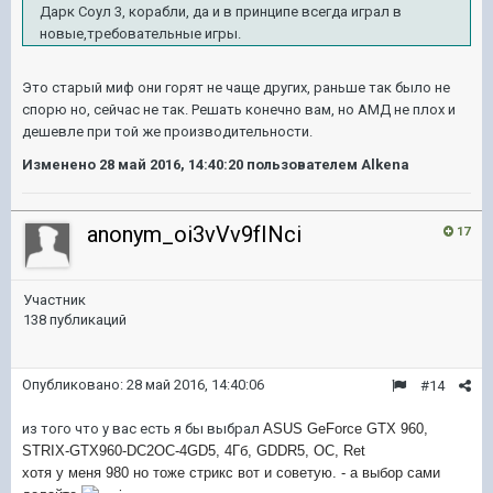
Дарк Соул 3, корабли, да и в принципе всегда играл в
новые,требовательные игры.
Это старый миф они горят не чаще других, раньше так было не
спорю но, сейчас не так. Решать конечно вам, но АМД не плох и
дешевле при той же производительности.
Изменено
28 май 2016, 14:40:20
пользователем Alkena
anonym_oi3vVv9fINci
17
Участник
138 публикаций
Опубликовано:
28 май 2016, 14:40:06
#14
из того что у вас есть я бы выбрал
ASUS GeForce GTX 960,
STRIX-GTX960-DC2OC-4GD5, 4Гб, GDDR5, OC, Ret
хотя у меня 980 но тоже стрикс вот и советую. - а выбор сами