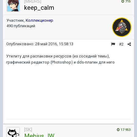
[MRDRS]
715
keep_caIm
Участник,
Коллекционер
490 публикаций
Опубликовано:
28 май 2016, 15:58:13
#2
Утилиту для распаковки ресурсов (из соседней темы),
графический редактор (Photoshop) и dds-плагин для него
[SK]
17 953
Mebius_lW