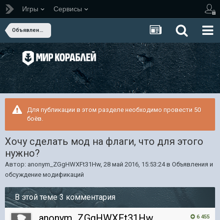
Игры
Сервисы
Объявления и обсуждение модификаций
Для публикации в этом разделе необходимо провести 50
боёв.
Хочу сделать мод на флаги, что для этого
нужно?
Автор:
anonym_ZGgHWXFt31Hw
,
28 май 2016, 15:53:24
в
Объявления и
обсуждение модификаций
В этой теме 3 комментария
anonym_ZGgHWXFt31Hw
6 455