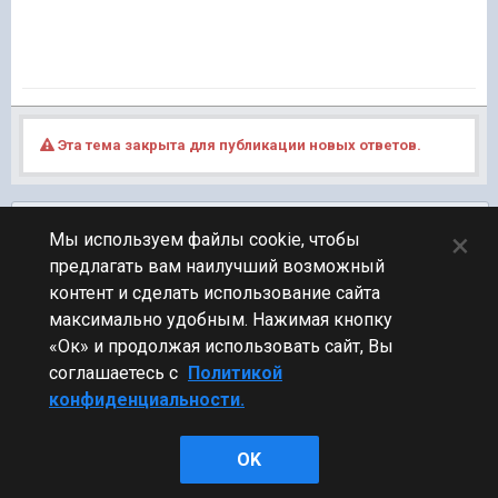
Эта тема закрыта для публикации новых ответов.
Подписчики
0
×
Мы используем файлы cookie, чтобы
предлагать вам наилучший возможный
ПЕРЕЙТИ К СПИСКУ ТЕМ
контент и сделать использование сайта
Обсуждение Мира Кораблей
максимально удобным. Нажимая кнопку
«Ок» и продолжая использовать сайт, Вы
соглашаетесь с
Политикой
конфиденциальности.
Стиль
OK
Powered by Invision Community