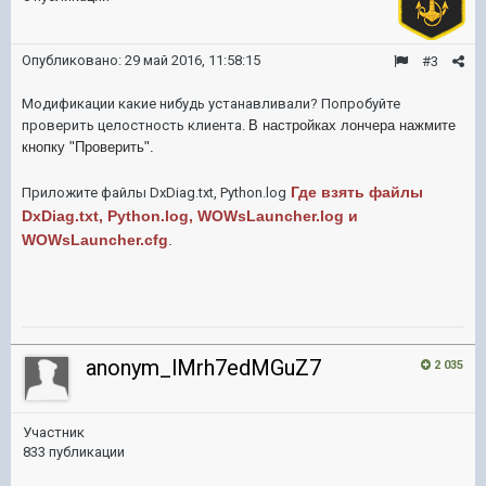
Опубликовано:
29 май 2016, 11:58:15
#3
Модификации какие нибудь устанавливали? Попробуйте
проверить целостность клиента.
В настройках лончера нажмите
кнопку "Проверить".
Где взять файлы
Приложите файлы DxDiag.txt, Python.log
DxDiag.txt, Python.log, WOWsLauncher.log и
WOWsLauncher.cfg
.
anonym_lMrh7edMGuZ7
2 035
Участник
833 публикации